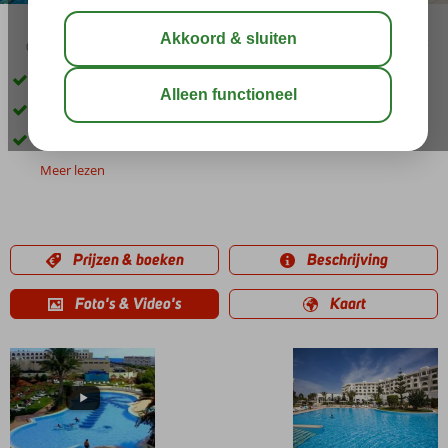
03:00
00:45
aug 32°
C
delen
bewaar
In de wijk Yasmine Hammamet
Direct aan het zandstrand
Een Spa Center
Meer lezen
Prijzen & boeken
Beschrijving
Foto's & Video's
Kaart