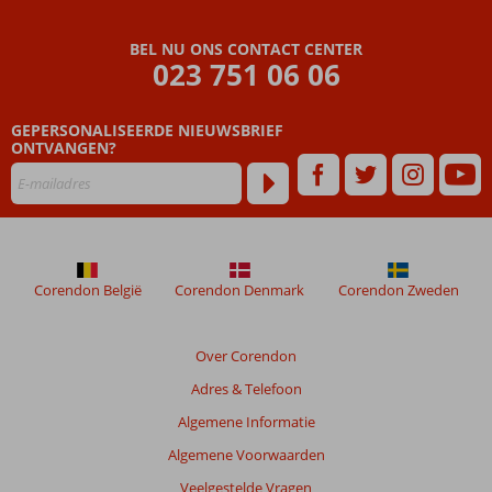
beoordelingen
zijn
BEL NU ONS CONTACT CENTER
door
023 751 06 06
onze
klanten
geschreven
GEPERSONALISEERDE NIEUWSBRIEF
na
ONTVANGEN?
hun
verblijf
in
El
Mouradi
Hammamet
Corendon België
Corendon Denmark
Corendon Zweden
Beoordelingen
die
Over Corendon
ouder
Adres & Telefoon
zijn
dan
Algemene Informatie
48
Algemene Voorwaarden
maanden
worden
Veelgestelde Vragen