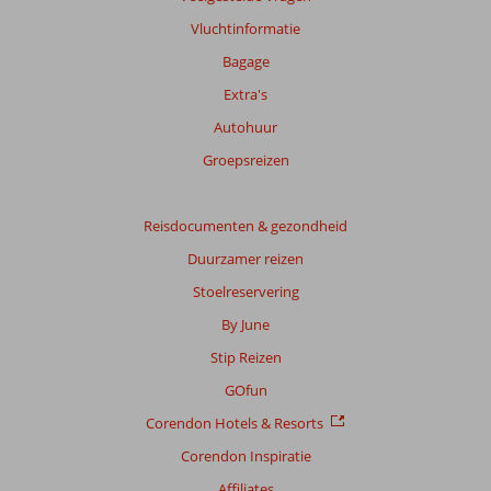
niet
Vluchtinformatie
meer
weergegeven
Bagage
om
Extra's
de
relevantie
Autohuur
van
Groepsreizen
de
getoonde
beoordelingen
Reisdocumenten & gezondheid
te
garanderen.
Duurzamer reizen
Meer
Stoelreservering
info
over
By June
onze
Stip Reizen
beoordelingen.
GOfun
Corendon Hotels & Resorts
Corendon Inspiratie
Affiliates