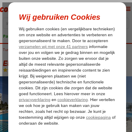
Pakketgarantie
Tunesië
Home
Golf van Hammamet
Hammamet
El Mouradi Hammamet
El Mouradi Hammamet
All Inclusive
-
Hotel