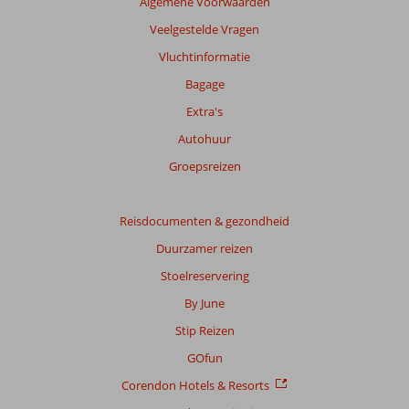
Algemene Voorwaarden
worden
niet
Veelgestelde Vragen
meer
Vluchtinformatie
weergegeven
om
Bagage
de
Extra's
relevantie
van
Autohuur
de
Groepsreizen
getoonde
beoordelingen
te
Reisdocumenten & gezondheid
garanderen.
Meer
Duurzamer reizen
info
Stoelreservering
over
onze
By June
beoordelingen.
Stip Reizen
GOfun
Corendon Hotels & Resorts