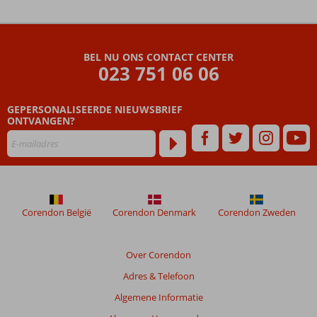
De
beoordelingen
zijn
BEL NU ONS CONTACT CENTER
door
023 751 06 06
onze
klanten
geschreven
GEPERSONALISEERDE NIEUWSBRIEF
na
ONTVANGEN?
hun
verblijf
in
African
Queen
Corendon België
Corendon Denmark
Corendon Zweden
Beoordelingen
die
ouder
Over Corendon
zijn
Adres & Telefoon
dan
48
Algemene Informatie
maanden