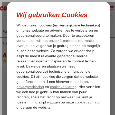
Pakketgarantie
Tunesië
Home
Golf van Hammamet
Hammamet
African Queen
African Queen
All Inclusive
-
Hotel