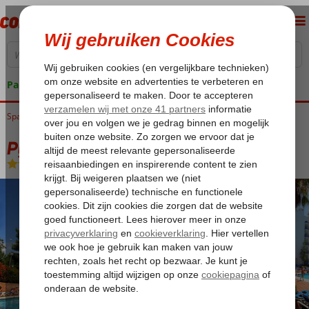
Pakketgarantie
Spanje
Home
Costa del Sol
Marbella
Pyr Marbella
Pyr Marbella
Logies en ontbijt
-
Aparthotel