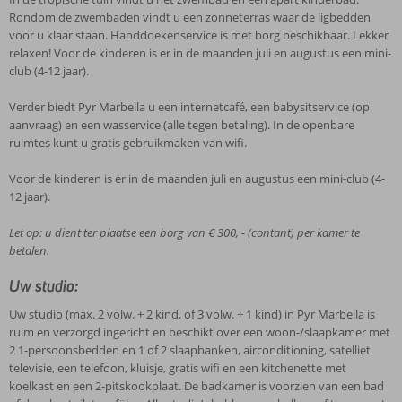
Rondom de zwembaden vindt u een zonneterras waar de ligbedden
voor u klaar staan. Handdoekenservice is met borg beschikbaar. Lekker
relaxen! Voor de kinderen is er in de maanden juli en augustus een mini-
club (4-12 jaar).
Verder biedt Pyr Marbella u een internetcafé, een babysitservice (op
aanvraag) en een wasservice (alle tegen betaling). In de openbare
ruimtes kunt u gratis gebruikmaken van wifi.
Voor de kinderen is er in de maanden juli en augustus een mini-club (4-
12 jaar).
Let op: u dient ter plaatse een borg van € 300, - (contant) per kamer te
betalen.
Uw studio:
Uw studio (max. 2 volw. + 2 kind. of 3 volw. + 1 kind) in Pyr Marbella is
ruim en verzorgd ingericht en beschikt over een woon-/slaapkamer met
2 1-persoonsbedden en 1 of 2 slaapbanken, airconditioning, satelliet
televisie, een telefoon, kluisje, gratis wifi en een kitchenette met
koelkast en een 2-pitskookplaat. De badkamer is voorzien van een bad