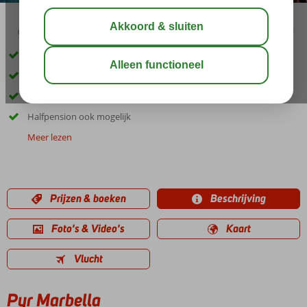
03:00
01:00
aug 31°
C
delen
bewaar
Gelegen in Puerto Banus
Ca. 300 meter van het strand
Ruime studio's
Halfpension ook mogelijk
Meer lezen
Prijzen & boeken
Beschrijving
Foto's & Video's
Kaart
Vlucht
Pyr Marbella