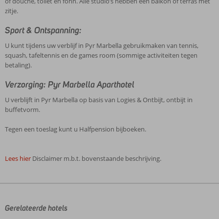
of douche, toilet en föhn. Alle studio’s hebben een balkon of terras met
zitje.
Sport & Ontspanning:
U kunt tijdens uw verblijf in Pyr Marbella gebruikmaken van tennis,
squash, tafeltennis en de games room (sommige activiteiten tegen
betaling).
Verzorging: Pyr Marbella Aparthotel
U verblijft in Pyr Marbella op basis van Logies & Ontbijt, ontbijt in
buffetvorm.
Tegen een toeslag kunt u Halfpension bijboeken.
Lees hier
Disclaimer m.b.t. bovenstaande beschrijving.
De
beoordelingen
zijn
door
Gerelateerde hotels
onze