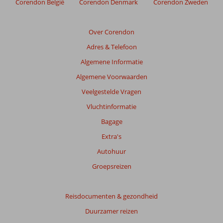
Corendon België
Corendon Denmark
Corendon Zweden
relevantie
van
de
Over Corendon
getoonde
Adres & Telefoon
beoordelingen
te
Algemene Informatie
garanderen.
Algemene Voorwaarden
Meer
info
Veelgestelde Vragen
over
Vluchtinformatie
onze
beoordelingen.
Bagage
Extra's
Autohuur
Groepsreizen
Reisdocumenten & gezondheid
Duurzamer reizen