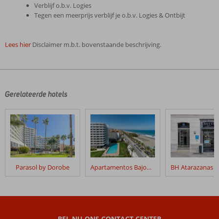
Verblijf o.b.v. Logies
Tegen een meerprijs verblijf je o.b.v. Logies & Ontbijt
Lees hier
Disclaimer m.b.t. bovenstaande beschrijving.
De
beoordelingen
zijn
door
Gerelateerde hotels
onze
klanten
geschreven
na
hun
verblijf
in
Parasol by Dorobe
Apartamentos Bajondillo
La
Jabega
Apartments
Beoordelingen
BEL NU ONS CONTACT CENTER