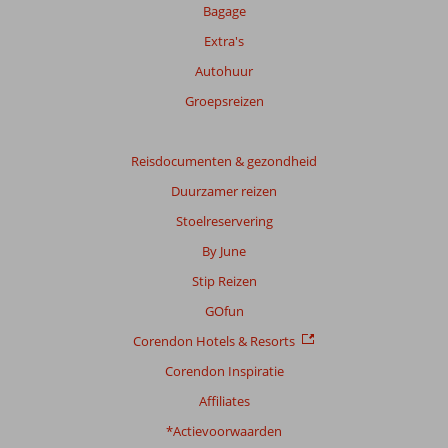
onze
Bagage
beoordelingen.
Extra's
Autohuur
Groepsreizen
Reisdocumenten & gezondheid
Duurzamer reizen
Stoelreservering
By June
Stip Reizen
GOfun
Corendon Hotels & Resorts
Corendon Inspiratie
Affiliates
*Actievoorwaarden