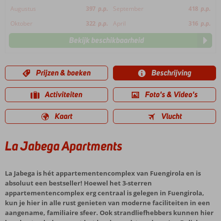
Augustus
397
p.p.
September
418
p.p.
Oktober
322
p.p.
April
316
p.p.
Bekijk beschikbaarheid
Prijzen & boeken
Beschrijving
Activiteiten
Foto's & Video's
Kaart
Vlucht
La Jabega Apartments
La Jabega is hét appartementencomplex van Fuengirola en is
absoluut een bestseller! Hoewel het 3-sterren
appartementencomplex erg centraal is gelegen in Fuengirola,
kun je hier in alle rust genieten van moderne faciliteiten in een
aangename, familiaire sfeer. Ook strandliefhebbers kunnen hier