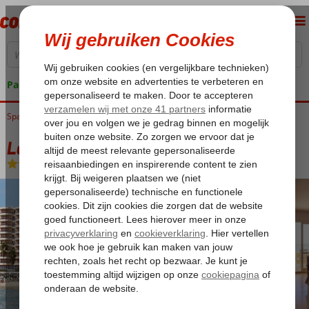
Pakketgarantie
Spanje
Home
Costa del Sol
Fuengirola
La Jabega Apartments
La Jabega Apartments
Logies
-
Appartement