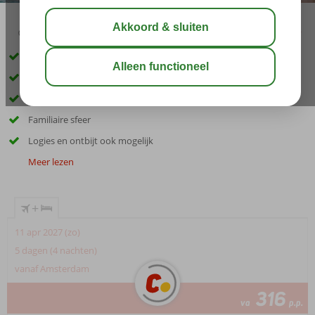
03:00
00:40
aug 31°
C
delen
bewaar
Al jarenlang dé bestseller!
Prachtig zandstrand voor de deur
Op loopafstand van gezellig Fuengirola
Familiaire sfeer
Logies en ontbijt ook mogelijk
Meer lezen
+
11 apr 2027 (zo)
5 dagen (4 nachten)
vanaf Amsterdam
316
va
p.p.