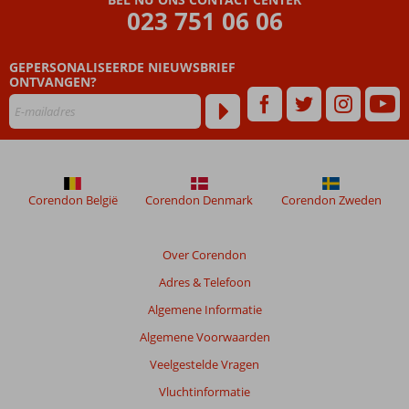
die
023 751 06 06
ouder
zijn
GEPERSONALISEERDE NIEUWSBRIEF
dan
ONTVANGEN?
48
maanden
worden
niet
meer
weergegeven
om
Corendon België
Corendon Denmark
Corendon Zweden
de
relevantie
van
Over Corendon
de
Adres & Telefoon
getoonde
beoordelingen
Algemene Informatie
te
Algemene Voorwaarden
garanderen.
Meer
Veelgestelde Vragen
info
Vluchtinformatie
over