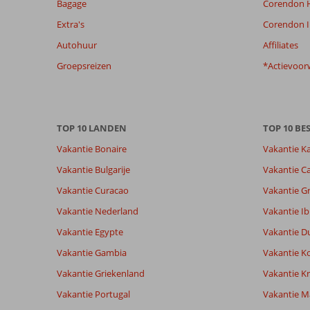
Bagage
Corendon H
de
getoonde
Extra's
Corendon I
beoordelingen
Autohuur
Affiliates
te
garanderen.
Groepsreizen
*Actievoor
Meer
info
over
onze
TOP 10 LANDEN
TOP 10 B
beoordelingen.
Vakantie Bonaire
Vakantie K
Vakantie Bulgarije
Vakantie Ca
Vakantie Curacao
Vakantie G
Vakantie Nederland
Vakantie Ib
Vakantie Egypte
Vakantie D
Vakantie Gambia
Vakantie K
Vakantie Griekenland
Vakantie Kr
Vakantie Portugal
Vakantie M