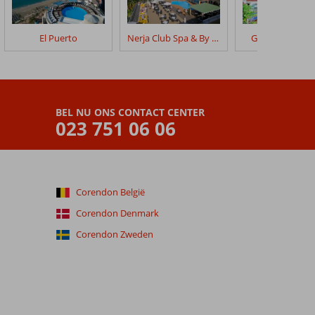
El Puerto
Nerja Club Spa & By Dorobe
Globales Garde
BEL NU ONS CONTACT CENTER
023 751 06 06
Corendon België
Corendon Denmark
Corendon Zweden