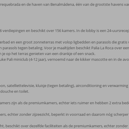
Torrequebrada en de haven van Benalmádena, één van de grootste havens van
 verdiepingen en beschikt over 156 kamers. In de lobby is een 24-uursrecep
erbad en een groot zonneterras met volop ligbedden en parasols die gratis vo
 parasols tegen betaling. Voor je maaltijden beschikt Palia La Roca over e
je op het terras genieten van een drankje of een snack.
uke Pali miniclub (4-12 jaar), vernoemd naar de kikker mascotte en in de av
, satelliettelevisie, kluisje (tegen betaling), airconditioning en verwarming
douche en toilet.
amers zijn als de premiumkamers, echter iets ruimer en hebben 2 extra bed
s, echter zonder zijzeezicht, beperkt in voorraad en daarom nóg scherper 
cht, beschikt over dezelfde faciliteiten als de premiumkamers, echter zonder 