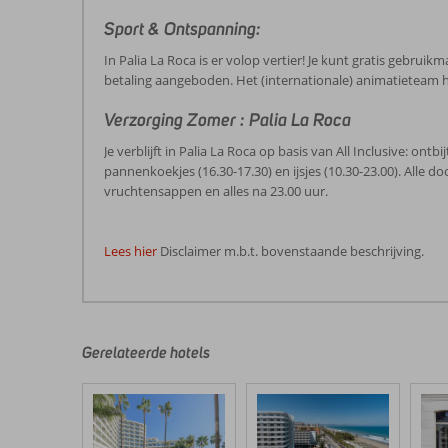
Sport & Ontspanning:
In Palia La Roca is er volop vertier! Je kunt gratis gebru
betaling aangeboden. Het (internationale) animatieteam 
Verzorging Zomer : Palia La Roca
Je verblijft in Palia La Roca op basis van All Inclusive: ontb
pannenkoekjes (16.30-17.30) en ijsjes (10.30-23.00). Alle d
vruchtensappen en alles na 23.00 uur.
Lees hier
Disclaimer m.b.t. bovenstaande beschrijving.
De
beoordelingen
zijn
door
Gerelateerde hotels
onze
klanten
geschreven
na