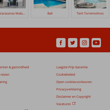
BH Atarazanas Malaga Boutique Hotel
Bali
Tent Torremolinos
enten & gezondheid
Laagste Prijs Garantie
reizen
Cookiebeleid
ering
Open cookievoorkeuren
Privacyverklaring
Disclaimer en Copyright
Vacatures