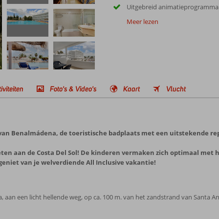
Uitgebreid animatieprogramma
Meer lezen
iviteiten
Foto's & Video's
Kaart
Vlucht
m van Benalmádena, de toeristische badplaats met een uitstekende re
ieten aan de Costa Del Sol! De kinderen vermaken zich optimaal met 
j geniet van je welverdiende All Inclusive vakantie!
 aan een licht hellende weg, op ca. 100 m. van het zandstrand van Santa An