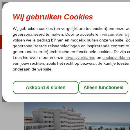
LAST MINUTE
ZOMER 2026
ZONVAKA
Pakketgarantie
Laagsteprijsgarantie*
Gratis
Spanje
Home
Costa del Sol
Benalmadena
Palia La Roca
Palia La Roca
All Inclusive
-
Hotel