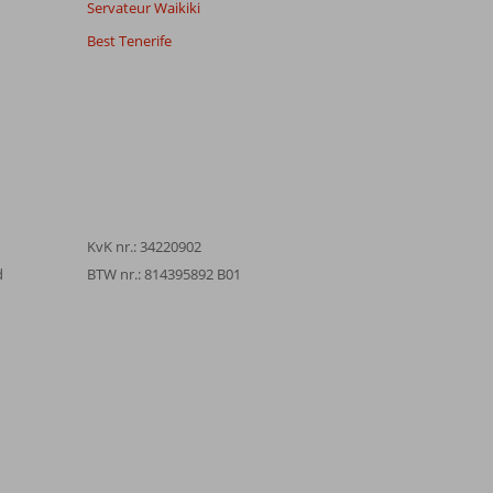
Servateur Waikiki
Best Tenerife
KvK nr.: 34220902
d
BTW nr.: 814395892 B01