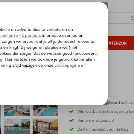
NTIE
VERRE REIZEN
ALL INCLUSIVE
WINTERZON
 annuleren*
Direct aan de boulevard en het
Winkels, bars en terrasjes op l
Kamers met zeezicht
De Pali miniclub voor de kids