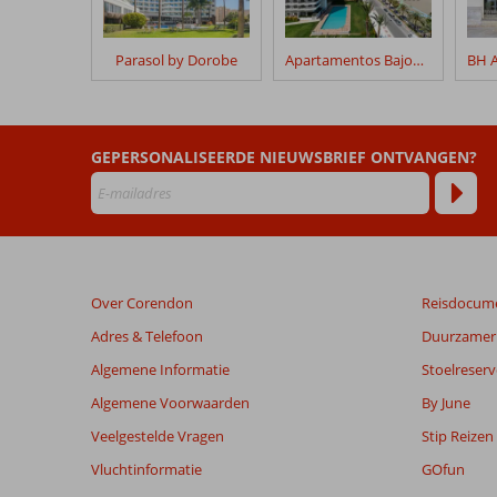
hun
verblijf
in
Parasol by Dorobe
Apartamentos Bajondillo
Palia
La
Roca
GEPERSONALISEERDE NIEUWSBRIEF ONTVANGEN?
Beoordelingen
die
ouder
zijn
dan
48
Over Corendon
Reisdocum
maanden
worden
Adres & Telefoon
Duurzamer 
niet
Algemene Informatie
Stoelreserv
meer
weergegeven
Algemene Voorwaarden
By June
om
Veelgestelde Vragen
Stip Reizen
de
relevantie
Vluchtinformatie
GOfun
van