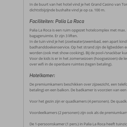
In de buurt van het hotel vind je het Grand Casino van 
dichtstbijzijnde bushalte vind je op ca. 100 m.
Faciliteiten: Palia La Roca
Palia La Roca is een ruim opgezet hotelcomplex met max. 6
bagageruimte. Er zijn 3 liften.
In de tuin vind je het (zoetwater)zwembad, een apart kind
badhanddoekenservice. Op het strand zijn de ligbedden en
worden (ook met show cooking). Bij de pool-/snackbar kun 
Voor de kids is er in het zomerseizoen (hoogseizoen) de le
over wifi in de openbare ruimtes (tegen betaling).
Hotelkamer:
De premiumkamers beschikken over zijzeezicht, een telefoon
betaling) en een balkon. De badkamer is voorzien van een 
Voor het gezin zijn er quadkamers (4 personen). De quadk
Voordeelkamers (2 personen) zijn ook als de premiumkamer
De 1-persoonskamer (1 pers.) in Palia La Roca heeft tuinzi