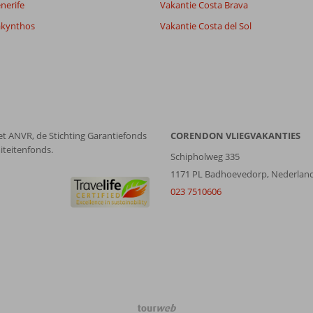
nerife
Vakantie Costa Brava
akynthos
Vakantie Costa del Sol
et ANVR, de Stichting Garantiefonds
CORENDON VLIEGVAKANTIES
iteitenfonds.
Schipholweg 335
1171 PL Badhoevedorp, Nederlan
023 7510606
TourWeb