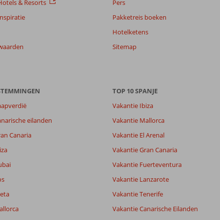
otels & Resorts
Pers
nspiratie
Pakketreis boeken
Hotelketens
waarden
Sitemap
ESTEMMINGEN
TOP 10 SPANJE
aapverdië
Vakantie Ibiza
narische eilanden
Vakantie Mallorca
ran Canaria
Vakantie El Arenal
iza
Vakantie Gran Canaria
ubai
Vakantie Fuerteventura
os
Vakantie Lanzarote
eta
Vakantie Tenerife
allorca
Vakantie Canarische Eilanden