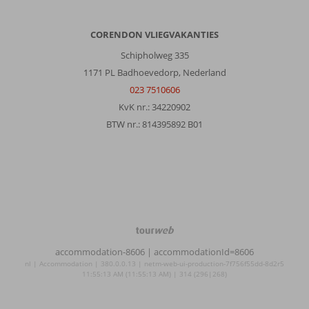
CORENDON VLIEGVAKANTIES
Schipholweg 335
1171 PL Badhoevedorp, Nederland
023 7510606
KvK nr.: 34220902
BTW nr.: 814395892 B01
TourWeb
©
accommodation-8606
| accommodationId=8606
NetMatch
nl | Accommodation | 380.0.0.13 | netm-web-ui-production-7f756f55dd-8d2r5
11:55:13 AM (11:55:13 AM) | 314 (296|268)