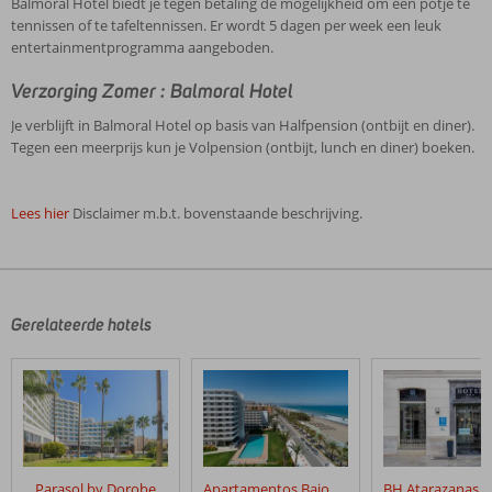
Balmoral Hotel biedt je tegen betaling de mogelijkheid om een potje te
tennissen of te tafeltennissen. Er wordt 5 dagen per week een leuk
entertainmentprogramma aangeboden.
Verzorging Zomer : Balmoral Hotel
Je verblijft in Balmoral Hotel op basis van Halfpension (ontbijt en diner).
Tegen een meerprijs kun je Volpension (ontbijt, lunch en diner) boeken.
Lees hier
Disclaimer m.b.t. bovenstaande beschrijving.
De
beoordelingen
zijn
door
Gerelateerde hotels
onze
klanten
geschreven
na
hun
verblijf
in
Parasol by Dorobe
Apartamentos Bajondillo