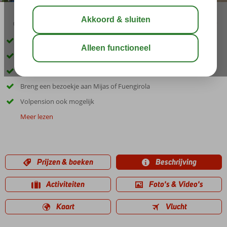
03:00
00:30
aug 31°
C
delen
bewaar
Gelegen in Benalmadena
Ca. 50 m van het strand
Zwembad met zonneweide
Breng een bezoekje aan Mijas of Fuengirola
Volpension ook mogelijk
Meer lezen
Prijzen & boeken
Beschrijving
Activiteiten
Foto's & Video's
Kaart
Vlucht