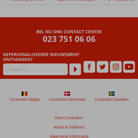
Balmoral
Hotel
Beoordelingen
die
BEL NU ONS CONTACT CENTER
ouder
023 751 06 06
zijn
dan
GEPERSONALISEERDE NIEUWSBRIEF
48
ONTVANGEN?
maanden
worden
niet
meer
weergegeven
om
de
Corendon België
Corendon Denmark
Corendon Zweden
relevantie
van
de
Over Corendon
getoonde
Adres & Telefoon
beoordelingen
te
Algemene Informatie