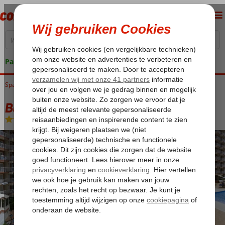
Pakketgarantie
Spanje
Home
Costa del Sol
Benalmadena
Balmoral Hotel
Balmoral Hotel
Halfpension
-
Hotel