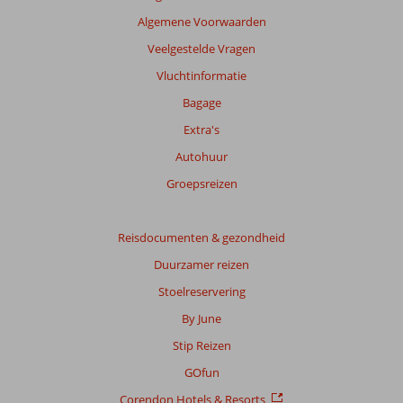
garanderen.
Algemene Voorwaarden
Meer
info
Veelgestelde Vragen
over
Vluchtinformatie
onze
beoordelingen.
Bagage
Extra's
Autohuur
Groepsreizen
Reisdocumenten & gezondheid
Duurzamer reizen
Stoelreservering
By June
Stip Reizen
GOfun
Corendon Hotels & Resorts