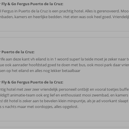
 Fly & Go Fergus Puerto de la Cruz:
 Fergus in Puerto de la Cruz is een prachtig hotel. Alles is gerenoveerd. Moo
baden, kamers en heerlijke bedden. Het eten was ook heel goed. Vriendelij
 Puerto de la Cruz:
ife aan deze kant vh eiland is in 1 woord super! la teide moet je zeker naar t
ue ook aanrader hoofdstad goed te doen met bus, ook mooi park daar vrien
en op het eiland en alles nog lekker betaalbaar
 Fly & Go Fergus Puerto de la Cruz:
tig hotel met zeer zeer vriendelijk personeel! ontbijt en vooral toetjes buff
ldig!!! animatie-team ook erg lief en enthousiast mooi zwembad, en kamers
s! dit hotel is zeker aan te bevelen klein minpuntje, als je ad voorkant slaapt
s s nachts maar met oordopjes, alles opgelost.