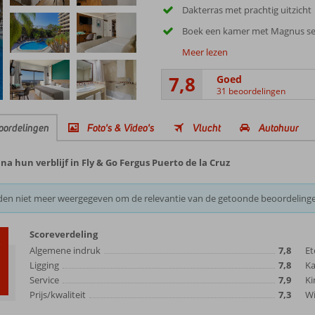
Dakterras met prachtig uitzicht
Boek een kamer met Magnus se
Meer lezen
7,8
Goed
31 beoordelingen
oordelingen
Foto's & Video's
Vlucht
Autohuur
a hun verblijf in Fly & Go Fergus Puerto de la Cruz
den niet meer weergegeven om de relevantie van de getoonde beoordeling
Scoreverdeling
8
Algemene indruk
7,8
Et
Ligging
7,8
K
Service
7,9
Ki
Prijs/kwaliteit
7,3
Wi