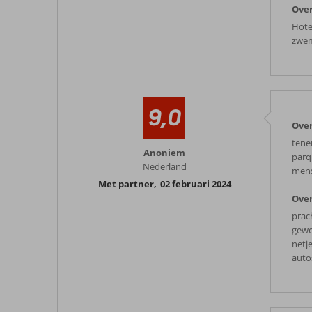
Over
Hotel
zwem
9,0
Over
tener
Anoniem
parq
Nederland
mens
Met partner
,
02 februari 2024
Over
prach
gewe
netje
auto