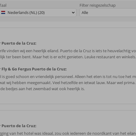
Taal
Filter reisgezelschap
Nederlands (NL) (20)
Alle
 Puerto de la Cruz:
ife vinden wij een heerlijk eiland. Puerto de la Cruz is iets te heuvelachtig vo
lijk ter been bent. Maar het is er echt genieten. Leuke restaurant en winkels.
 Fly & Go Fergus Puerto de la Cruz:
l is goed schoon en vriendelijk personeel. Alleen het eten is tot nu toe het 
wat wij hebben meegemaakt. Veel hetzelfde en ietwat lauw. Maar wel prima
 de bedjes aan het zwembad wat ook heerlijk is.
 Puerto de la Cruz:
igging van het hotel was ideaal, zou ook iedereen de noordkant van het eila