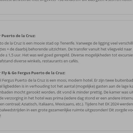
 Puerto de la Cruz:
to de la Cruz is een mooie stad op Tenerife. Vanwege de ligging veel verschil
tes + de daarbij behorende uitzichten. De transfer vanuit het vliegveld naar 
de ± 1,5 uur. Het was wel goed geregeld. Diverse mogelijkheden tot excursie
afstand diverse winkels, restaurants en cafés.
 Fly & Go Fergus Puerto de la Cruz:
l Fergus Puerto de la Cruz is een mooi, modern hotel. Er zijn twee buitenba
l ligbedden is in verhouding tot het aantal (mogelijke) gasten aan de lage ka
baden mocht gerookt worden, dit vond ik minder prettig. De kamer was ui
de verzorging in het hotel was prima (iedere dag stond er een andere intern
n centraal; Aziatisch, Italiaans, Mexicaans, etc.). Tijdens het EK 2024 werde
balwedstrijden in een grote gezamenlijke ruimte uitgezonden! Dit zorgde vo
!