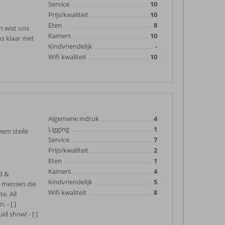
Service
10
Prijs/kwaliteit
10
Eten
8
n wist ons
Kamers
10
ns klaar met
Kindvriendelijk
-
Wifi kwaliteit
10
Algemene indruk
4
Ligging
1
eem steile
Service
7
Prijs/kwaliteit
2
Eten
1
Kamers
4
d &
Kindvriendelijk
5
20 mensen die
Wifi kwaliteit
8
e. All
 - [ ]
d show! - [ ]