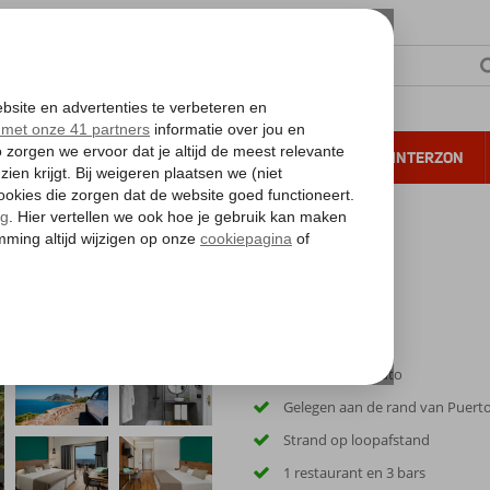
NTIE
VERRE REIZEN
ALL INCLUSIVE
WINTERZON
 annuleren*
y & Go Fergus Puerto de la Cruz
Inclusief huurauto
Gelegen aan de rand van Puerto
Strand op loopafstand
1 restaurant en 3 bars