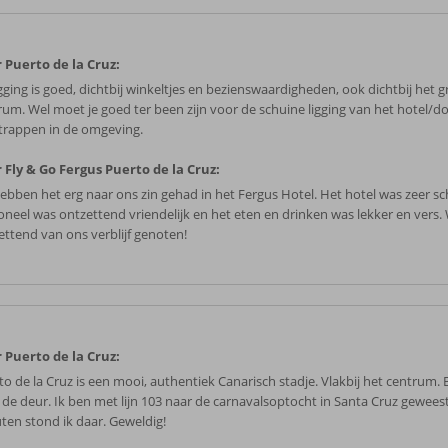
 Puerto de la Cruz:
igging is goed, dichtbij winkeltjes en bezienswaardigheden, ook dichtbij het g
rum. Wel moet je goed ter been zijn voor de schuine ligging van het hotel/d
 trappen in de omgeving.
 Fly & Go Fergus Puerto de la Cruz:
hebben het erg naar ons zin gehad in het Fergus Hotel. Het hotel was zeer s
oneel was ontzettend vriendelijk en het eten en drinken was lekker en vers.
ettend van ons verblijf genoten!
 Puerto de la Cruz:
to de la Cruz is een mooi, authentiek Canarisch stadje. Vlakbij het centrum. 
 de deur. Ik ben met lijn 103 naar de carnavalsoptocht in Santa Cruz geweest
ten stond ik daar. Geweldig!