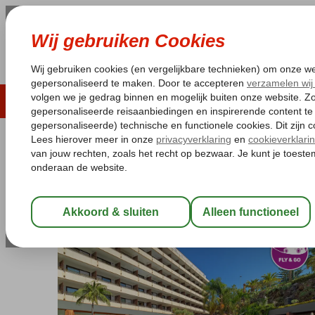
LAST MINUTE
ZOMER 2026
ZONVAKA
Pakketgarantie
Laagsteprijsgarantie*
Gratis
Spanje
Home
Canarische Eilanden
Tenerife
Puerto de la Cruz
Fl
Fly & Go Fergus Puerto de la Cruz
Halfpension Plus
-
Hotel