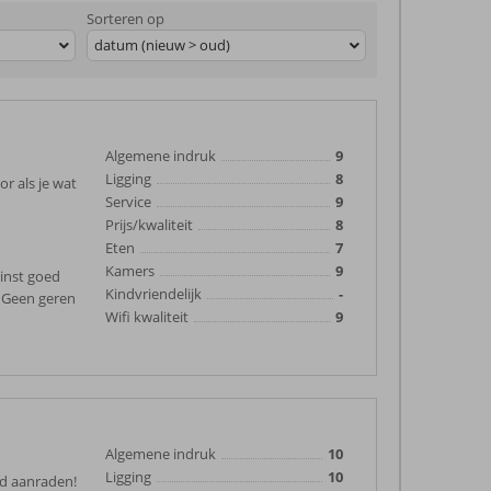
Sorteren op
datum (nieuw > oud)
Algemene indruk
9
Ligging
8
or als je wat
Service
9
Prijs/kwaliteit
8
Eten
7
Kamers
9
minst goed
Kindvriendelijk
-
. Geen geren
Wifi kwaliteit
9
Algemene indruk
10
Ligging
10
nd aanraden!