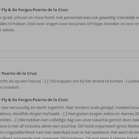
 Fly & Go Fergus Puerto de la Cruz:
r goed, schoon en mooi hotel. Het personeel was ook geweldig vriendelijk e
alles te helpen. Ook over vragen voor excursies of tripjes stonden ze voor o
r advies
 Puerto de la Cruz:
cht als op een heuvel. - [ ] 150 stappen om bij het strand te komen - [ ] extr
n rondom.
 Fly & Go Fergus Puerto de la Cruz:
e zeer eenvoudig en slecht ingericht. Niet modern zoals gezegd. Voedsel kou
kloos, dezelfde dingen herhaald. - [ ] Veel gasten kregen ziekte en diarree 
enden. - [ ] We hebben een volledige dag van onze vakantie gemist door ziekt
sive is niet all inclusive alleen een pool bar. Dit hotel organiseert grote feesten.
ns vrijgezellenfeest nam het zwembad over in het weekend. Het werd de brui
olfeest arriveerde met ongeveer 150 kinderen. Dit was geen 4 sterren hotel!