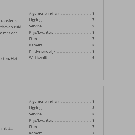
Algemene indruk
8
Ligging
7
ransfer is
Service
9
chthaven zuid
Prijs/kwaliteit
8
 ga met een
Eten
7
Kamers
8
Kindvriendelijk
8
Wifi kwaliteit
6
fetten, Het
Algemene indruk
8
Ligging
8
Service
8
Prijs/kwaliteit
8
Eten
7
at ik daar
Kamers
7