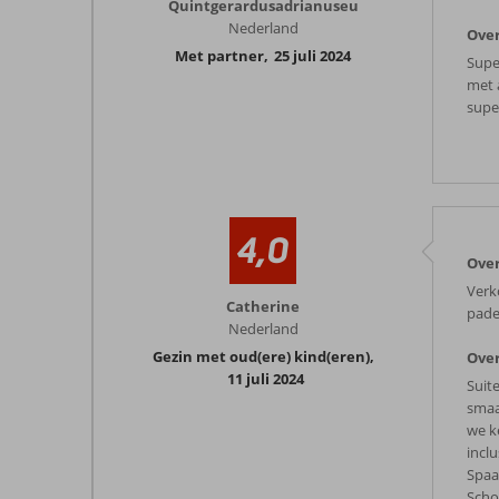
Quintgerardusadrianuseu
Nederland
Over
Met partner
,
25 juli 2024
Supe
met 
supe
4,0
Over
Verko
Catherine
pade
Nederland
Gezin met oud(ere) kind(eren)
,
Over
11 juli 2024
Suit
smaa
we k
inclu
Spaa
Scho