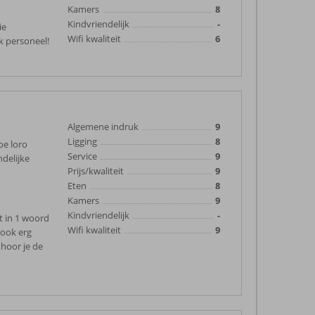
Kamers
8
Kindvriendelijk
-
ie
Wifi kwaliteit
6
k personeel!
Algemene indruk
9
Ligging
8
oe loro
Service
9
delijke
Prijs/kwaliteit
9
Eten
8
Kamers
9
Kindvriendelijk
-
et in 1 woord
Wifi kwaliteit
9
 ook erg
 hoor je de