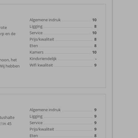
Algemene indruk
10
Ligging
8
rote
Service
10
orp en de
Prijs/kwaliteit
8
Eten
8
Kamers
10
Kindvriendelijk
-
choon, het
Wifi kwaliteit
9
 Wij hebben
Algemene indruk
9
Ligging
9
Bushalte
Service
9
! In 45
Prijs/kwaliteit
9
Eten
8