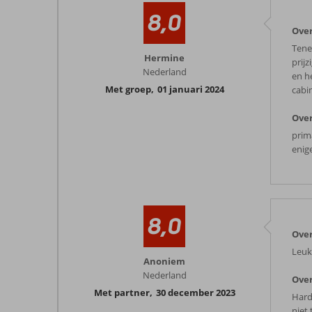
8,0
Over
Tener
Hermine
prij
Nederland
en h
Met groep
,
01 januari 2024
cabin
Over
prima
enig
8,0
Over
Leuk
Anoniem
Nederland
Over
Met partner
,
30 december 2023
Harde
niet