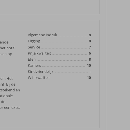
Algemene indruk
8
Ligging
8
lende
Service
7
het hotel
Prijs/kwaliteit
6
s en op
Eten
8
Kamers
10
Kindvriendelijk
-
Wifi kwaliteit
10
den. Het
nt. Bij de
tstekend en
ationale
n de
or een extra