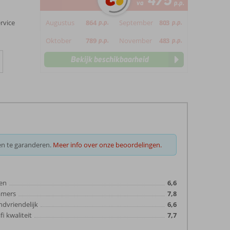
475
va
p.p.
Augustus
864
p.p.
September
803
p.p.
rvice
Oktober
789
p.p.
November
483
p.p.
Bekijk beschikbaarheid
en te garanderen.
Meer info over onze beoordelingen.
en
6,6
amers
7,8
ndvriendelijk
6,6
fi kwaliteit
7,7