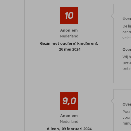
10
Over
De l
Anoniem
cent
Nederland
vele
Gezin met oud(ere) kind(eren)
,
26 mei 2024
Over
Wij 
pers
ontz
9,0
Over
Puer
Anoniem
voor
Nederland
minu
Alleen
,
09 februari 2024