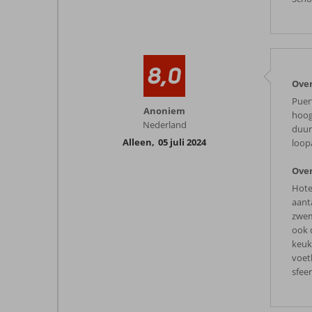
8,0
Over
Puer
Anoniem
hoog
Nederland
duur
Alleen
,
05 juli 2024
loop
Over
Hote
aanta
zwem
ook 
keuke
voet
sfeer