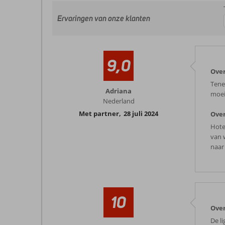
Ervaringen van onze klanten
9,0
Over
Tener
Adriana
moei
Nederland
Met partner
,
28 juli 2024
Over
Hote
van 
naar
10
Over
De l