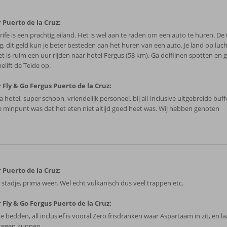
 Puerto de la Cruz:
ife is een prachtig eiland. Het is wel aan te raden om een auto te huren. De t
zig, dit geld kun je beter besteden aan het huren van een auto. Je land op lu
et is ruim een uur rijden naar hotel Fergus (58 km). Ga dolfijnen spotten en
elift de Teide op.
 Fly & Go Fergus Puerto de la Cruz:
 hotel, super schoon, vriendelijk personeel. bij all-inclusive uitgebreide buf
e minpunt was dat het eten niet altijd goed heet was. Wij hebben genoten
 Puerto de la Cruz:
 stadje, prima weer. Wel echt vulkanisch dus veel trappen etc.
 Fly & Go Fergus Puerto de la Cruz:
 bedden, all inclusief is vooral Zero frisdranken waar Aspartaam in zit, en la
 tegen kunnen