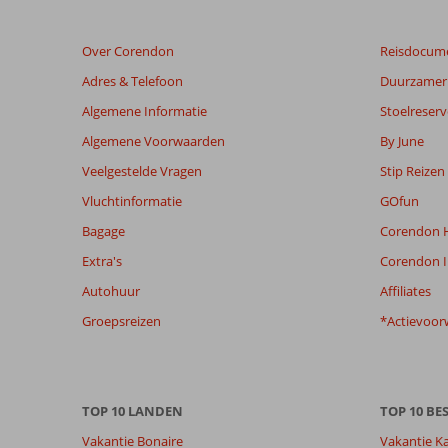
48
maanden
Over Corendon
Reisdocum
worden
niet
Adres & Telefoon
Duurzamer 
meer
Algemene Informatie
Stoelreserv
weergegeven
om
Algemene Voorwaarden
By June
de
Veelgestelde Vragen
Stip Reizen
relevantie
van
Vluchtinformatie
GOfun
de
Bagage
Corendon H
getoonde
beoordelingen
Extra's
Corendon I
te
Autohuur
Affiliates
garanderen.
Meer
Groepsreizen
*Actievoor
info
over
onze
beoordelingen.
TOP 10 LANDEN
TOP 10 B
Vakantie Bonaire
Vakantie K