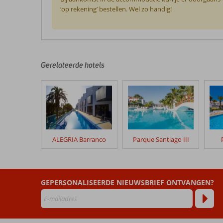
‘op rekening’ bestellen. Wel zo handig!
De
beoordelingen
zijn
door
Gerelateerde hotels
onze
klanten
geschreven
na
hun
verblijf
in
ALEGRIA Barranco
Parque Santiago III
Las
Floritas
Beoordelingen
GEPERSONALISEERDE NIEUWSBRIEF ONTVANGEN?
die
ouder
zijn
dan