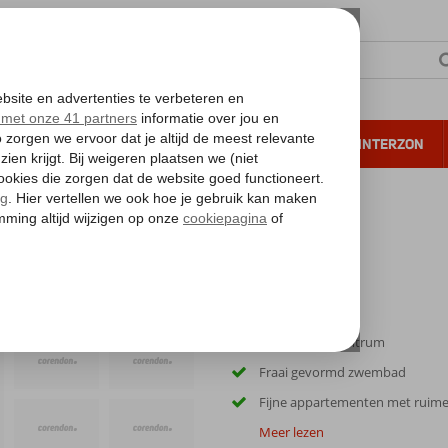
NTIE
VERRE REIZEN
ALL INCLUSIVE
WINTERZON
 annuleren*
s
Las Floritas
Direct in het centrum
Fraai gevormd zwembad
Fijne appartementen met ruime
Meer lezen