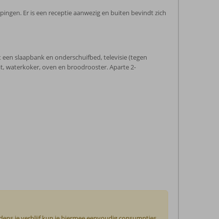
ingen. Er is een receptie aanwezig en buiten bevindt zich
 een slaapbank en onderschuifbed, televisie (tegen
aat, waterkoker, oven en broodrooster. Aparte 2-
jdens je verblijf kun je hiermee eenvoudig consumpties