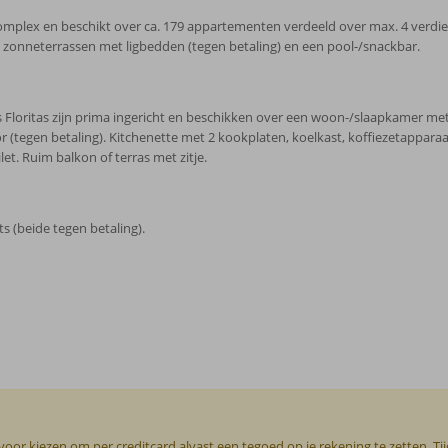
omplex en beschikt over ca. 179 appartementen verdeeld over max. 4 verdiep
zonneterrassen met ligbedden (tegen betaling) en een pool-/snackbar.
 Floritas zijn prima ingericht en beschikken over een woon-/slaapkamer met
ator (tegen betaling). Kitchenette met 2 kookplaten, koelkast, koffiezetappar
. Ruim balkon of terras met zitje.
s (beide tegen betaling).
or kiezen om per creditcard alvast een tegoed op je rekening te zetten. Ti