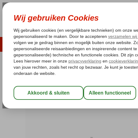
LAST MINUTE
ZOMER 2026
ZONVAKA
Pakketgarantie
Laagsteprijsgarantie*
Gratis
Spanje
Home
Canarische Eilanden
Tenerife
Playa de las America
Las Floritas
Logies
-
Appartement