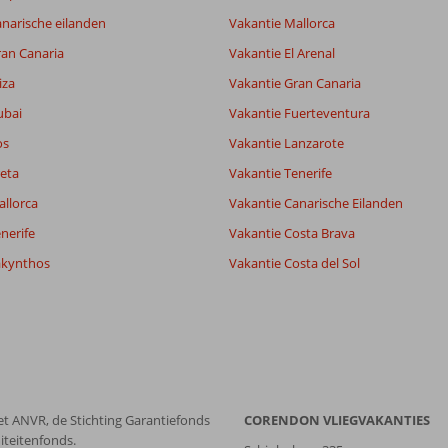
narische eilanden
Vakantie Mallorca
ran Canaria
Vakantie El Arenal
iza
Vakantie Gran Canaria
ubai
Vakantie Fuerteventura
os
Vakantie Lanzarote
eta
Vakantie Tenerife
allorca
Vakantie Canarische Eilanden
nerife
Vakantie Costa Brava
akynthos
Vakantie Costa del Sol
et ANVR, de Stichting Garantiefonds
CORENDON VLIEGVAKANTIES
iteitenfonds.