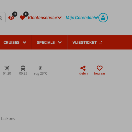
REGISTREER
CONTACT
0
0
Klantenservice
Mijn Corendon
CRUISES
SPECIALS
VLIEGTICKET
04:20
00:25
aug 28°
C
delen
bewaar
 balkons