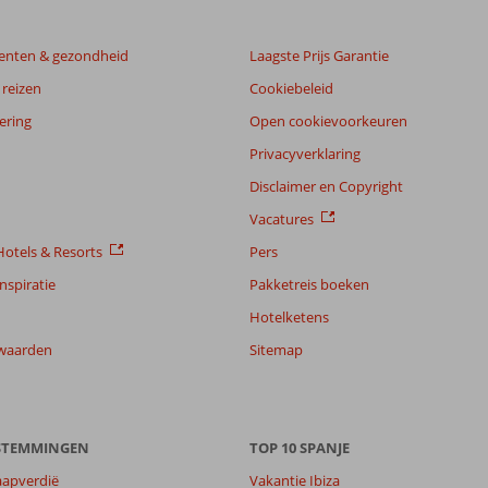
enten & gezondheid
Laagste Prijs Garantie
reizen
Cookiebeleid
ering
Open cookievoorkeuren
Privacyverklaring
Disclaimer en Copyright
Vacatures
otels & Resorts
Pers
nspiratie
Pakketreis boeken
Hotelketens
waarden
Sitemap
ESTEMMINGEN
TOP 10 SPANJE
aapverdië
Vakantie Ibiza