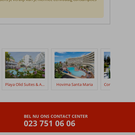
Playa Olid Suites & Appartementen
Hovima Santa Maria
BEL NU ONS CONTACT CENTER
023 751 06 06