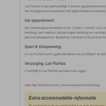
Las Floritas is een gemoedelijk 2-sterren appartementenc
een fraai gevormd zwembad met afgescheiden kinderbad, 
Uw appartement:
De 2-kamerappartementen (max. 2 volw. + 2 kind.) van Las
betaling), een telefoon, kluisje (tegen betaling) en ventil
persoonsslaapkamer. Badkamer met bad of douche en toilet
Sport & Ontspanning:
In Las Floritas kunt u gebruikmaken van poolbiljart en dart
Verzorging: Las Floritas
U verblijft in Las Floritas op basis van Logies.
Lees hier
Disclaimer m.b.t. bovenstaande beschrijving.
Extra accommodatie-informatie
Bij aankomst in de accommodatie kun je er doorgaans vo