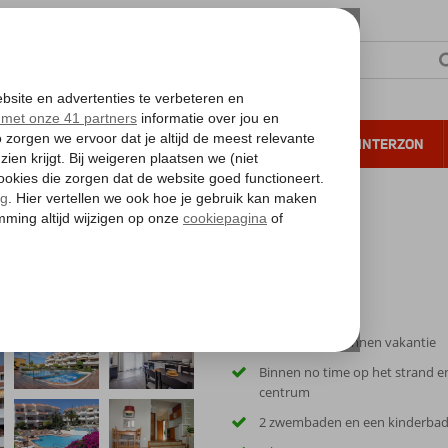
NTIE
VERRE REIZEN
ALL INCLUSIVE
WINTERZON
 annuleren*
istian Sur
Voor de ontspannen vakantie
Binnen no time op het strand en
centrum
2 zwembaden en een kinderba