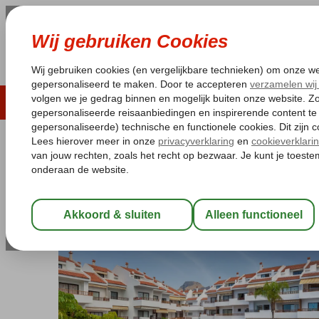
LAST MINUTE
ZOMER 2026
ZONVAKA
Pakketgarantie
Laagsteprijsgarantie*
Gratis
Spanje
Home
Canarische Eilanden
Tenerife
Los Cristianos
HG Cr
HG Cristian Sur
Logies
-
Aparthotel