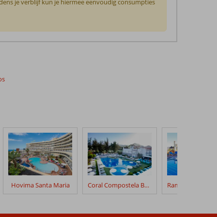
jdens je verblijf kun je hiermee eenvoudig consumpties
os
Hovima Santa Maria
Coral Compostela Beach Golf