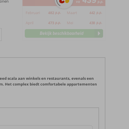
439
sonen
va
p.p.
Februari
482
p.p.
Maart
442
p.p.
April
473
p.p.
Mei
438
p.p.
Bekijk beschikbaarheid
breed scala aan winkels en restaurants, evenals een
trum. Het complex biedt comfortabele appartementen