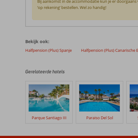
Bij aankomst in de accommodatie kun je er doorgaans vo
‘op rekening’ bestellen. Wel zo handig!
De
beoordelingen
zijn
Bekijk ook:
door
onze
Halfpension (Plus) Spanje
Halfpension (Plus) Canarische 
klanten
geschreven
na
Gerelateerde hotels
hun
verblijf
in
HG
Cristian
Sur
Parque Santiago III
Paraiso Del Sol
Beoordelingen
die
ouder
zijn