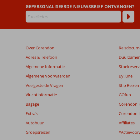
dan
GEPERSONALISEERDE NIEUWSBRIEF ONTVANGEN?
48
maanden
worden
niet
meer
weergegeven
Over Corendon
Reisdocum
om
de
Adres & Telefoon
Duurzamer 
relevantie
Algemene Informatie
Stoelreserv
van
de
Algemene Voorwaarden
By June
getoonde
Veelgestelde Vragen
Stip Reizen
beoordelingen
te
Vluchtinformatie
GOfun
garanderen.
Bagage
Corendon H
Meer
info
Extra's
Corendon I
over
Autohuur
Affiliates
onze
beoordelingen.
Groepsreizen
*Actievoor