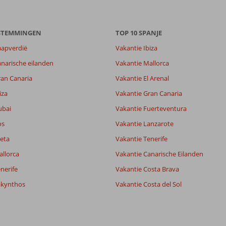
6,6
ESTEMMINGEN
7,2
TOP 10 SPANJE
lijk
6,5
aapverdië
Vakantie Ibiza
it
4,5
narische eilanden
Vakantie Mallorca
ran Canaria
Vakantie El Arenal
Filter reisgezelschap
Sorteren op
iza
Vakantie Gran Canaria
Alle
datum (nieuw > oud)
ubai
Vakantie Fuerteventura
os
Vakantie Lanzarote
eta
Vakantie Tenerife
allorca
Vakantie Canarische Eilanden
nerife
Vakantie Costa Brava
akynthos
Vakantie Costa del Sol