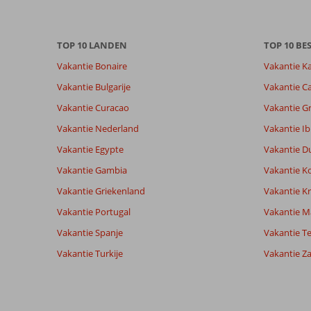
Totale score
Scoreverdeling
7,5
Algemene indruk
7,5
Eten
Gebaseerd op:
TOP 10 LANDEN
Ligging
8,0
TOP 10 B
Kamers
11
Goed
Service
7,9
Kindvriende
Vakantie Bonaire
Vakantie K
beoordelingen
Prijs/kwaliteit
7,4
Wifi kwalite
Vakantie Bulgarije
Vakantie Ca
Vakantie Curacao
Vakantie G
Ervaringen
Taal
Vakantie Nederland
Vakantie Ib
van onze
Nederlands (NL) (11)
klanten
Vakantie Egypte
Vakantie D
Vakantie Gambia
Vakantie K
9,0
Vakantie Griekenland
Vakantie Kr
Over
Algemene indruk
9
Vakantie Portugal
Vakantie M
Los
Ligging
9
Vakantie Spanje
Anoniem
Vakantie Te
Cristianos:
Service
9
Nederland
Prijs/kwaliteit
8
Prima
Vakantie Turkije
Vakantie Z
Met vrienden
Eten
-
uitvalsbasis
,
om
Kamers
9
15 oktober 2025
leuke
Kindvriendelijk
-
dingen
Wifi kwaliteit
1