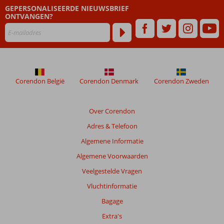
GEPERSONALISEERDE NIEUWSBRIEF
zijn
ONTVANGEN?
dan
48
maanden
worden
niet
meer
weergegeven
Corendon België
Corendon Denmark
Corendon Zweden
om
de
relevantie
Over Corendon
van
Adres & Telefoon
de
getoonde
Algemene Informatie
beoordelingen
Algemene Voorwaarden
te
garanderen.
Veelgestelde Vragen
Meer
Vluchtinformatie
info
over
Bagage
onze
Extra's
beoordelingen.