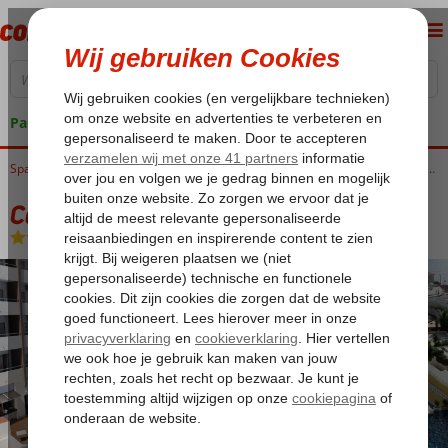
Pakketgarantie
Spanje
Home
Canarische Eilanden
Tenerife
Las Caletillas
Catalonia Punta Del Rey
Catalonia Punta Del Rey
All Inclusive
-
Hotel