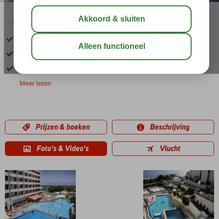
04:20
00:30
aug 28°
C
delen
bewaar
Gelegen in het pittoreske vissersdorpje Las Caletillas
Leuke activiteiten voor jong en oud
Moderne kamers
Meer lezen
Prijzen & boeken
Beschrijving
Foto's & Video's
Vlucht