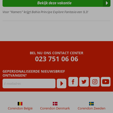
Ruim
Bekijk deze vakantie
opgezet
Voor “Kamers” krijgt Bahia Principe Explore Fantasia een 9,3!
met
meerdere
zwembaden
Sprookjeskasteel
voor kinderen
Veel
faciliteiten
voor jong
BEL NU ONS CONTACT CENTER
en oud
023 751 06 06
GEPERSONALISEERDE NIEUWSBRIEF
ONTVANGEN?
Corendon België
Corendon Denmark
Corendon Zweden