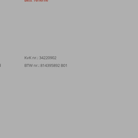
Best Tenerife
KvK nr.: 34220902
d
BTW nr.: 814395892 B01