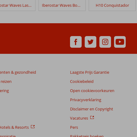
Iberostar Waves Las Dalias
Iberostar Waves Bouganville Playa
H10 Conquistador
enten & gezondheid
Laagste Prijs Garantie
reizen
Cookiebeleid
ering
Open cookievoorkeuren
Privacyverklaring
Disclaimer en Copyright
Vacatures
otels & Resorts
Pers
nspiratie
Pakketreis boeken