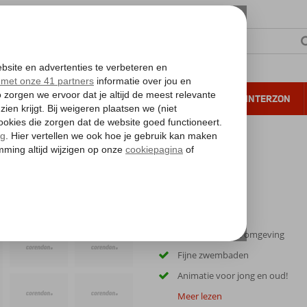
NTIE
VERRE REIZEN
ALL INCLUSIVE
WINTERZON
 annuleren*
rand Muthu Golf Plaza Hotel
Golfbanen in de omgeving
Fijne zwembaden
Animatie voor jong en oud!
Meer lezen