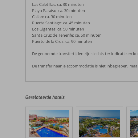
Las Caletillas: ca. 30 minuten
Playa Paraiso: ca. 30 minuten
Callao: ca. 30 minuten
Puerte Santiago: ca. 45 minuten
Los Gigantes: ca. 50 minuten
Santa Cruz de Tenerife: ca. 50 minuten
Puerto de la Cruz: ca. 90 minuten
De genoemde transfertijden zijn slechts ter indicatie en
De transfer naar je accommodatie is niet inbegrepen, maar
De
beoordelingen
zijn
door
Gerelateerde hotels
onze
klanten
geschreven
na
hun
verblijf