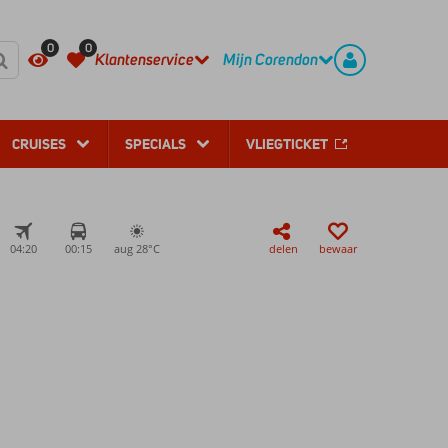
REGISTREER
CONTACT
0
0
Klantenservice
Mijn Corendon
CRUISES
SPECIALS
VLIEGTICKET
04:20
00:15
aug 28°
C
delen
bewaar