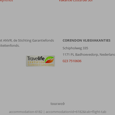
akynthos
Vakantie Costa del Sol
et ANVR, de Stichting Garantiefonds
CORENDON VLIEGVAKANTIES
iteitenfonds.
Schipholweg 335
1171 PL Badhoevedorp, Nederlan
023 7510606
TourWeb
©
accommodation-6182
| accommodationId=6182&tab=flight-tab