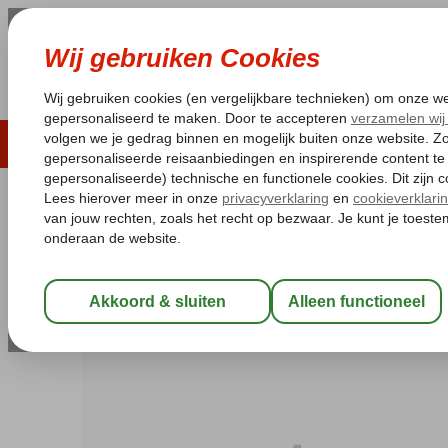
LAST MINUTE
ZOMER 2026
ZONVAKA
Pakketgarantie
Laagsteprijsgarantie*
Gratis
Spanje
Home
Canarische Eilanden
Tenerife
Costa del Silencio
G
Grand Muthu Golf Plaza Hotel
Logies
-
Appartement