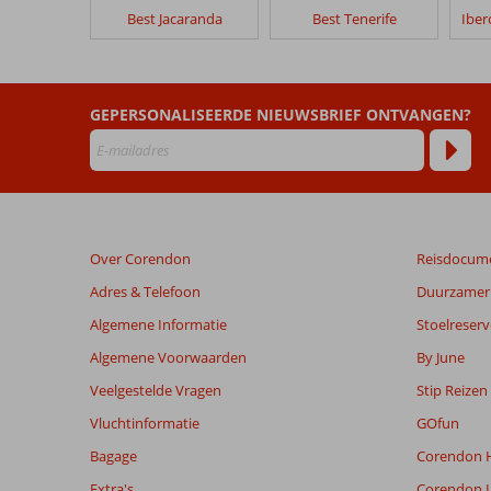
in
Best Jacaranda
Best Tenerife
Grand
Muthu
Golf
Plaza
GEPERSONALISEERDE NIEUWSBRIEF ONTVANGEN?
Hotel
Beoordelingen
die
ouder
zijn
Over Corendon
Reisdocum
dan
48
Adres & Telefoon
Duurzamer 
maanden
Algemene Informatie
Stoelreserv
worden
niet
Algemene Voorwaarden
By June
meer
Veelgestelde Vragen
Stip Reizen
weergegeven
om
Vluchtinformatie
GOfun
de
Bagage
Corendon H
relevantie
van
Extra's
Corendon I