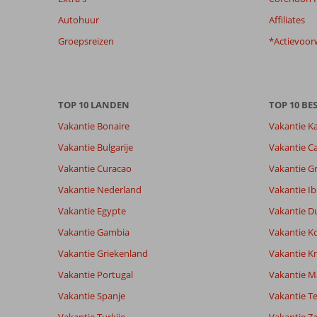
de
Autohuur
Affiliates
getoonde
beoordelingen
Groepsreizen
*Actievoor
te
garanderen.
Meer
info
TOP 10 LANDEN
TOP 10 B
over
onze
Vakantie Bonaire
Vakantie K
beoordelingen.
Vakantie Bulgarije
Vakantie Ca
Vakantie Curacao
Vakantie G
Vakantie Nederland
Vakantie Ib
Vakantie Egypte
Vakantie D
Vakantie Gambia
Vakantie K
Vakantie Griekenland
Vakantie Kr
Vakantie Portugal
Vakantie M
Vakantie Spanje
Vakantie Te