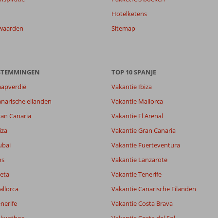
Hotelketens
waarden
Sitemap
ESTEMMINGEN
TOP 10 SPANJE
aapverdië
Vakantie Ibiza
narische eilanden
Vakantie Mallorca
ran Canaria
Vakantie El Arenal
iza
Vakantie Gran Canaria
ubai
Vakantie Fuerteventura
os
Vakantie Lanzarote
eta
Vakantie Tenerife
allorca
Vakantie Canarische Eilanden
nerife
Vakantie Costa Brava