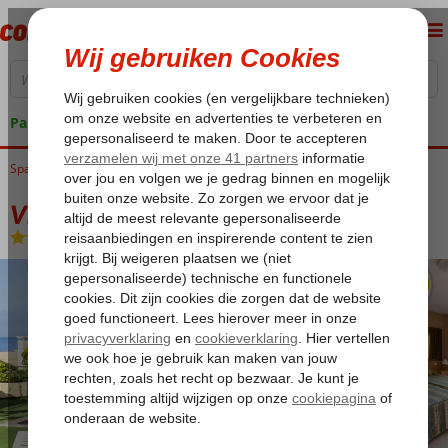
Pakketgarantie
Spanje
Home
Canarische Eilanden
Tenerife
Costa Adeje
Villa de Adeje Beach
Villa de Adeje Beach
All Inclusive
-
Aparthotel