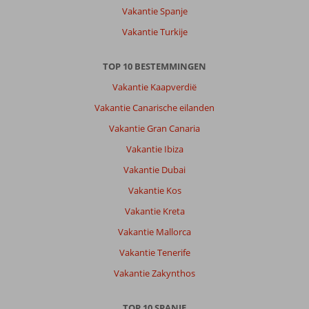
Beach:
Vakantie Spanje
lekker
Vakantie Turkije
groot
balkon
TOP 10 BESTEMMINGEN
met
uitzicht
Vakantie Kaapverdië
op
Vakantie Canarische eilanden
de
zee,
Vakantie Gran Canaria
genieten
Vakantie Ibiza
Algemene indruk
10
Eten
8
Vakantie Dubai
Ligging
10
Kamers
8
Vakantie Kos
Service
10
Kindvriendelijk
-
Prijs/kwaliteit
10
Wifi kwaliteit
8
Vakantie Kreta
Vakantie Mallorca
Marianne
Vakantie Tenerife
2,0
Nederland
Vakantie Zakynthos
Met partner
,
16 maart 2026
TOP 10 SPANJE