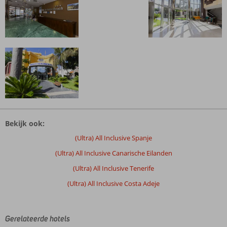
De
beoordelingen
Bekijk ook:
zijn
door
(Ultra) All Inclusive Spanje
onze
(Ultra) All Inclusive Canarische Eilanden
klanten
geschreven
(Ultra) All Inclusive Tenerife
na
(Ultra) All Inclusive Costa Adeje
hun
verblijf
in
Villa
Gerelateerde hotels
de