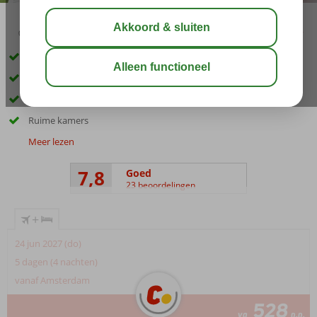
04:20
00:25
aug 28°
C
delen
bewaar
In het centrum
Op ca. 500 meter van het zandstrand
Zwembaden, sauna, bubbelbad
Ruime kamers
Meer lezen
7,8
Goed
23 beoordelingen
+
24 jun 2027 (do)
5 dagen (4 nachten)
vanaf Amsterdam
528
va
p.p.