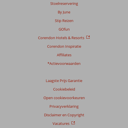
Stoelreservering
Ervaringen
By June
van
Stip Reizen
onze
klanten
GOfun
Taal
Corendon Hotels & Resorts
Nederlands (NL) (20)
Corendon Inspiratie
Filter
Affiliates
reisgezelschap
Alle
*Actievoorwaarden
Sorteren
op
Laagste Prijs Garantie
datum (nieuw > oud)
Cookiebeleid
Open cookievoorkeuren
Anoniem
10
Privacyverklaring
Nederland
Met partner
Disclaimer en Copyright
,
Vacatures
05 mei 2026