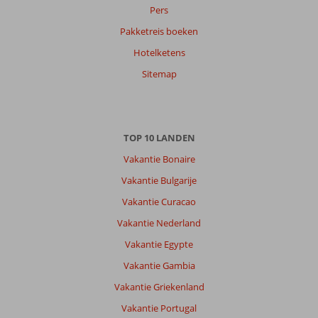
Pers
Pakketreis boeken
Over
Hotelketens
Costa
Adeje:
Sitemap
Veel
bergen
maar
met
TOP 10 LANDEN
de
bus
Vakantie Bonaire
of
Vakantie Bulgarije
taxi
kom
Vakantie Curacao
je
Vakantie Nederland
ook
overal
Vakantie Egypte
Vakantie Gambia
Over
Villa
Vakantie Griekenland
de
Vakantie Portugal
Adeje