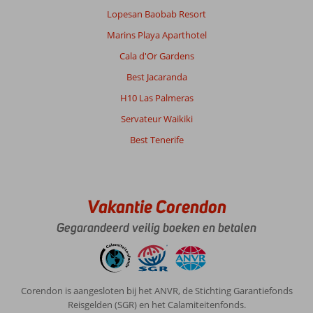
Wat
Lopesan Baobab Resort
een
afknapper.
Marins Playa Aparthotel
Oud
Cala d'Or Gardens
en
versleten
Best Jacaranda
3
H10 Las Palmeras
sterren
hotel.
Servateur Waikiki
Bedden,
Best Tenerife
stoelen,
banken
alles
is
doorgezakt.
Vakantie Corendon
Voor
mensen
Gegarandeerd veilig boeken en betalen
slecht
ter
been
niet
Corendon is aangesloten bij het ANVR, de Stichting Garantiefonds
te
Reisgelden (SGR) en het Calamiteitenfonds.
doen.