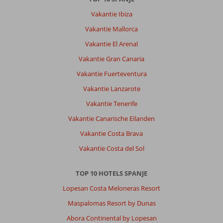
Vakantie Ibiza
Over
Vakantie Mallorca
Costa
Adeje:
Vakantie El Arenal
Niet
Vakantie Gran Canaria
geweest.
Gevlucht
Vakantie Fuerteventura
naar
Vakantie Lanzarote
las
Americas.
Vakantie Tenerife
Zelf
Vakantie Canarische Eilanden
nieuw
hotel
Vakantie Costa Brava
moeten
Vakantie Costa del Sol
uitzoeken.
Over
TOP 10 HOTELS SPANJE
Villa
Lopesan Costa Meloneras Resort
de
Adeje
Maspalomas Resort by Dunas
Beach:
Abora Continental by Lopesan