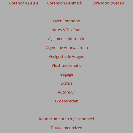
Corendon België
Corendon Denmark
Corendon Zweden
garanderen.
Meer
info
Over Corendon
over
onze
Adres & Telefoon
beoordelingen.
Algemene Informatie
Algemene Voorwaarden
Totale
score
Veelgestelde Vragen
Vluchtinformatie
Gebaseerd
op:
Bagage
23
Extra's
beoordelingen
Autohuur
Groepsreizen
Scoreverdeling
Algemene indruk
7,8
Eten
7,0
Ligging
8,2
Kamers
7,6
Reisdocumenten & gezondheid
Service
7,8
Kindvriendelijk
3,0
Duurzamer reizen
Prijs/kwaliteit
8,1
Wifi kwaliteit
5,2