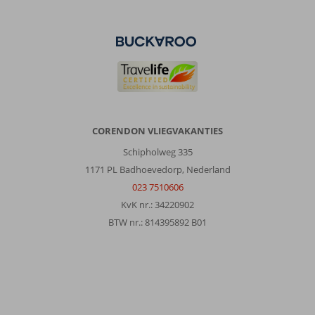
2
gammele
liften.
Eten
lauw
of
koud.
Na
1
CORENDON VLIEGVAKANTIES
nacht
een
Schipholweg 335
ander
1171 PL Badhoevedorp, Nederland
hotel
023 7510606
geboekt.
KvK nr.: 34220902
Ontzettend
op
BTW nr.: 814395892 B01
Engelse
gericht
en
dat
hoor
je