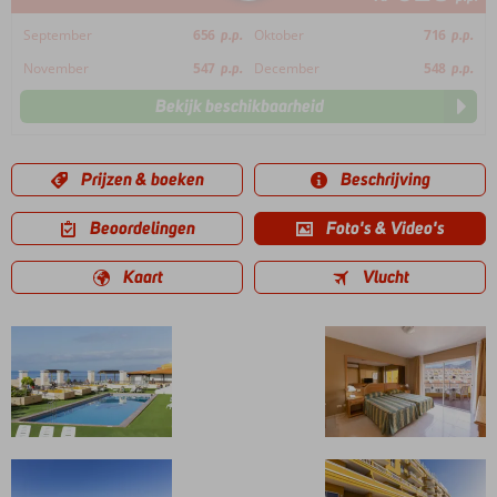
September
656
p.p.
Oktober
716
p.p.
November
547
p.p.
December
548
p.p.
Bekijk beschikbaarheid
Prijzen & boeken
Beschrijving
Beoordelingen
Foto's & Video's
Kaart
Vlucht