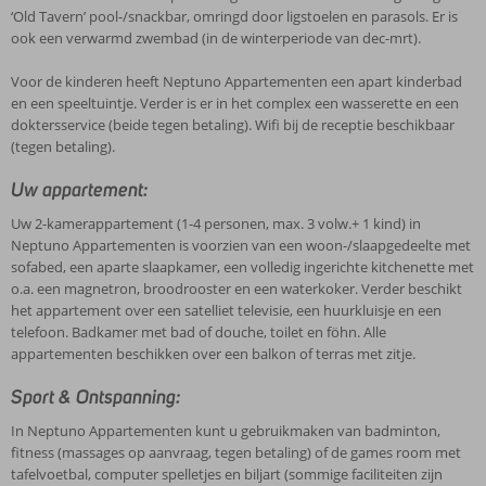
‘Old Tavern’ pool-/snackbar, omringd door ligstoelen en parasols. Er is
ook een verwarmd zwembad (in de winterperiode van dec-mrt).
Voor de kinderen heeft Neptuno Appartementen een apart kinderbad
en een speeltuintje. Verder is er in het complex een wasserette en een
doktersservice (beide tegen betaling). Wifi bij de receptie beschikbaar
(tegen betaling).
Uw appartement:
Uw 2-kamerappartement (1-4 personen, max. 3 volw.+ 1 kind) in
Neptuno Appartementen is voorzien van een woon-/slaapgedeelte met
sofabed, een aparte slaapkamer, een volledig ingerichte kitchenette met
o.a. een magnetron, broodrooster en een waterkoker. Verder beschikt
het appartement over een satelliet televisie, een huurkluisje en een
telefoon. Badkamer met bad of douche, toilet en föhn. Alle
appartementen beschikken over een balkon of terras met zitje.
Sport & Ontspanning:
In Neptuno Appartementen kunt u gebruikmaken van badminton,
fitness (massages op aanvraag, tegen betaling) of de games room met
tafelvoetbal, computer spelletjes en biljart (sommige faciliteiten zijn