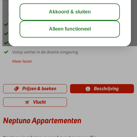
04:20
00:25
aug 28°
C
delen
bewaar
Rustige, centrale ligging
Gratis bus service naar het strand en centrum
Ruime 2-kamerappartementen
Volop vertier in de directe omgeving
Meer lezen
Prijzen & boeken
Beschrijving
Vlucht
Neptuno Appartementen