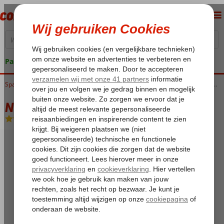
Pakketgarantie
Spanje
Home
Canarische Eilanden
Tenerife
Costa Adeje
Neptuno Appartementen
Neptuno Appartementen
Logies
-
Appartement