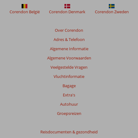
om
de
Corendon België
Corendon Denmark
Corendon Zweden
relevantie
van
de
Over Corendon
getoonde
Adres & Telefoon
beoordelingen
te
Algemene Informatie
garanderen.
Algemene Voorwaarden
Meer
info
Veelgestelde Vragen
over
Vluchtinformatie
onze
beoordelingen.
Bagage
Extra's
Autohuur
Groepsreizen
Reisdocumenten & gezondheid