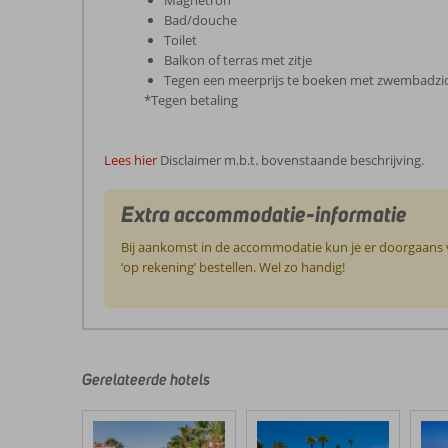
Magnetron
Bad/douche
Toilet
Balkon of terras met zitje
Tegen een meerprijs te boeken met zwembadzic
*Tegen betaling
Lees hier
Disclaimer m.b.t. bovenstaande beschrijving.
Extra accommodatie-informatie
Bij aankomst in de accommodatie kun je er doorgaans vo
‘op rekening’ bestellen. Wel zo handig!
De
beoordelingen
zijn
door
Gerelateerde hotels
onze
klanten
geschreven