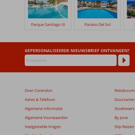
na
hun
verblijf
in
Parque Santiago III
Paraiso Del Sol
Laguna
Park
I
HP
GEPERSONALISEERDE NIEUWSBRIEF ONTVANGEN?
&
AI
Beoordelingen
die
ouder
Over Corendon
Reisdocum
zijn
dan
Adres & Telefoon
Duurzamer 
48
Algemene Informatie
Stoelreserv
maanden
worden
Algemene Voorwaarden
By June
niet
Veelgestelde Vragen
Stip Reizen
meer
weergegeven