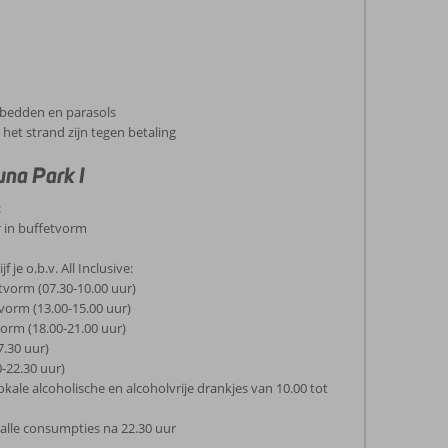
igbedden en parasols
het strand zijn tegen betaling
una Park I
:
r in buffetvorm
 je o.b.v. All Inclusive:
etvorm (07.30-10.00 uur)
vorm (13.00-15.00 uur)
vorm (18.00-21.00 uur)
7.30 uur)
0-22.30 uur)
okale alcoholische en alcoholvrije drankjes van 10.00 tot
 alle consumpties na 22.30 uur