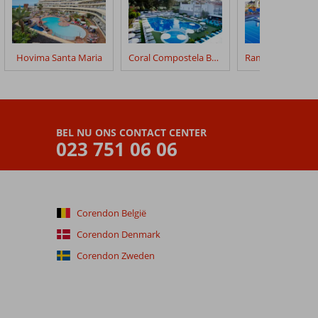
Hovima Santa Maria
Coral Compostela Beach Golf
BEL NU ONS CONTACT CENTER
023 751 06 06
Corendon België
Corendon Denmark
Corendon Zweden