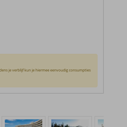
jdens je verblijf kun je hiermee eenvoudig consumpties