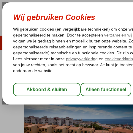
LAST MINUTE
ZOMER 2026
ZONVAKA
Pakketgarantie
Laagsteprijsgarantie*
Gratis
Spanje
Home
Canarische Eilanden
Tenerife
Costa Adeje
Laguna 
Laguna Park I HP & AI
Halfpension
-
Appartement