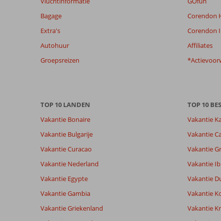
Vluchtinformatie
GOfun
om
Bagage
Corendon H
de
relevantie
Extra's
Corendon I
van
Autohuur
Affiliates
de
getoonde
Groepsreizen
*Actievoor
beoordelingen
te
garanderen.
Meer
TOP 10 LANDEN
TOP 10 B
info
over
Vakantie Bonaire
Vakantie K
onze
Vakantie Bulgarije
Vakantie Ca
beoordelingen.
Vakantie Curacao
Vakantie G
Vakantie Nederland
Vakantie Ib
Vakantie Egypte
Vakantie D
Vakantie Gambia
Vakantie K
Vakantie Griekenland
Vakantie Kr