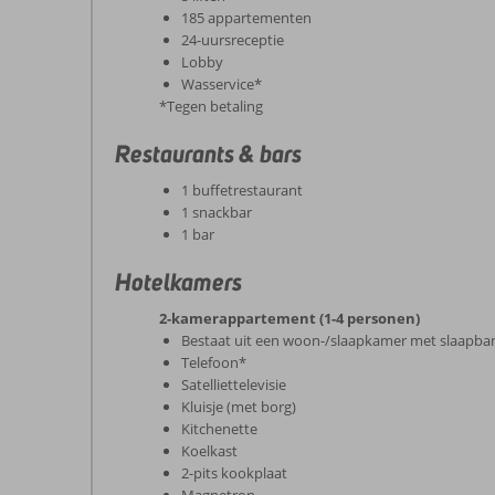
185 appartementen
24-uursreceptie
Lobby
Wasservice*
*Tegen betaling
Restaurants & bars
1 buffetrestaurant
1 snackbar
1 bar
Hotelkamers
2-kamerappartement (1-4 personen)
Bestaat uit een woon-/slaapkamer met slaapba
Telefoon*
Satelliettelevisie
Kluisje (met borg)
Kitchenette
Koelkast
2-pits kookplaat