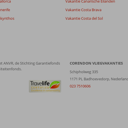
allorca
Vakantie Canarische Eilanden
nerife
Vakantie Costa Brava
akynthos
Vakantie Costa del Sol
et ANVR, de Stichting Garantiefonds
CORENDON VLIEGVAKANTIES
iteitenfonds.
Schipholweg 335
1171 PL Badhoevedorp, Nederlan
023 7510606