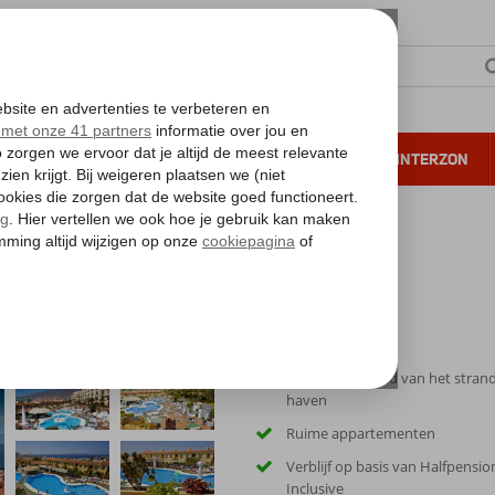
NTIE
VERRE REIZEN
ALL INCLUSIVE
WINTERZON
 annuleren*
Park I HP & AI
Op korte afstand van het stran
haven
Ruime appartementen
Verblijf op basis van Halfpension
Inclusive