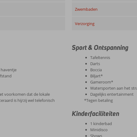
Zwembaden
Verzorging
Sport & Ontspanning
Tafeltennis
Darts
 haventje
Boccia
fstand
Biljart*
Gameroom*
Watersporten aan het st
et voorkomen dat de lokale
Dagelijks entertainment
aard is hij/zij wel telefonisch
*Tegen betaling
Kinderfaciliteiten
1 kinderbad
Minidisco
Shows