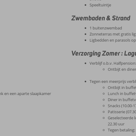
Speeltuintje
Zwembaden & Strand
1 buitenzwembad
Zonneterras met gratis l
Ligbedden en parasols op 
Verzorging Zomer : Lag
Verblijf o.b.v. Halfpension
Ontbijt en dine
Tegen een meerprijs verblijf
Ontbijt in buff
nk en een aparte slaapkamer
Lunch in buffet
Diner in buffet
Snacks (10.00-1
Patisserie (07.3
Geselecteerde l
22.30 uur
Tegen betaling: