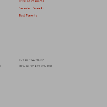
H10 Las Palmeras
Servateur Waikiki
Best Tenerife
KvK nr.: 34220902
d
BTW nr.: 814395892 B01