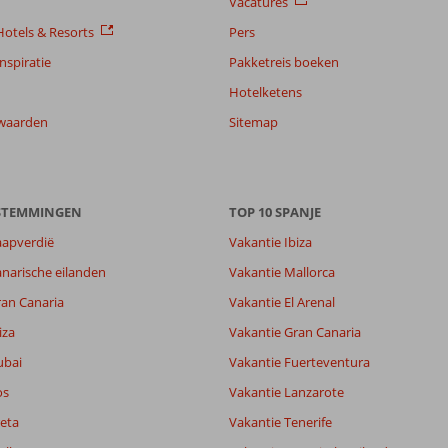
Vacatures
otels & Resorts
Pers
nspiratie
Pakketreis boeken
Hotelketens
waarden
Sitemap
ESTEMMINGEN
TOP 10 SPANJE
aapverdië
Vakantie Ibiza
narische eilanden
Vakantie Mallorca
ran Canaria
Vakantie El Arenal
iza
Vakantie Gran Canaria
ubai
Vakantie Fuerteventura
os
Vakantie Lanzarote
eta
Vakantie Tenerife