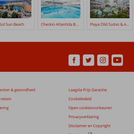
Sol Sun Beach
Checkin Atlantida Bungalows
Playa Olid Suites & Appartementen
enten & gezondheid
Laagste Prijs Garantie
reizen
Cookiebeleid
ering
Open cookievoorkeuren
Privacyverklaring
Disclaimer en Copyright