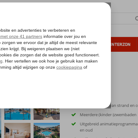
NTIE
VERRE REIZEN
ALL INCLUSIVE
WINTERZON
 annuleren*
ar Selection Anthelia
Op loopafstand van strand en 
Meerdere (kinder-)zwembaden
Uitgebreid animatieprogramma
en oud