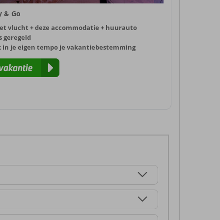
ly & Go
et vlucht + deze accommodatie + huurauto
s geregeld
k in je eigen tempo je vakantiebestemming
vakantie