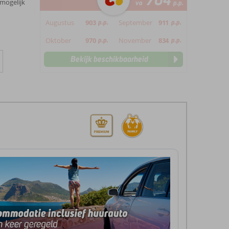
704
 mogelijk
va
p.p.
Augustus
903
p.p.
September
911
p.p.
Oktober
970
p.p.
November
834
p.p.
Bekijk beschikbaarheid