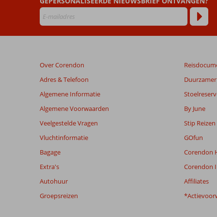
GEPERSONALISEERDE NIEUWSBRIEF ONTVANGEN?
48
maanden
worden
niet
meer
weergegeven
Over Corendon
Reisdocum
om
de
Adres & Telefoon
Duurzamer 
relevantie
Algemene Informatie
Stoelreserv
van
de
Algemene Voorwaarden
By June
getoonde
Veelgestelde Vragen
Stip Reizen
beoordelingen
te
Vluchtinformatie
GOfun
garanderen.
Bagage
Corendon H
Meer
info
Extra's
Corendon I
over
Autohuur
Affiliates
onze
beoordelingen.
Groepsreizen
*Actievoor