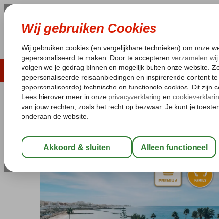
LAST MINUTE
ZOMER 2026
ZONVAKA
Pakketgarantie
Laagsteprijsgarantie*
Gratis
Spanje
Home
Canarische Eilanden
Tenerife
Costa Adeje
Iberost
Iberostar Selection Anthelia
Logies en ontbijt
-
Hotel