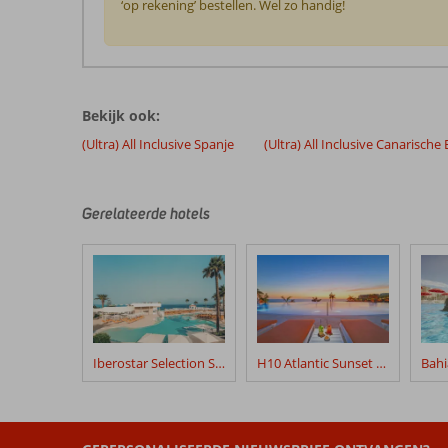
‘op rekening’ bestellen. Wel zo handig!
De
beoordelingen
zijn
Bekijk ook:
door
onze
(Ultra) All Inclusive Spanje
(Ultra) All Inclusive Canarische
klanten
geschreven
na
Gerelateerde hotels
hun
verblijf
in
Iberostar
Selection
Anthelia
Iberostar Selection Sábila
H10 Atlantic Sunset Horizons Collection
Beoordelingen
die
ouder
zijn
dan