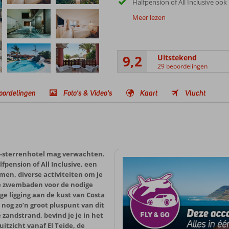
Halfpension of All Inclusive ook
Meer lezen
9,2
Uitstekend
29 beoordelingen
oordelingen
Foto's & Video's
Kaart
Vlucht
 5-sterrenhotel mag verwachten.
lfpension of All Inclusive, een
men, diverse activiteiten om je
de zwembaden voor de nodige
e ligging aan de kust van Costa
s nog zo’n groot pluspunt van dit
 zandstrand, bevind je je in het
itzicht vanaf El Teide, de