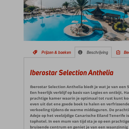
Prijzen & boeken
Beschrijving
Be
Iberostar Selection Anthelia
Iberostar Selection Anthelia biedt je wat je van een
Een heerlijk verblijf op basis van Logies en ontbijt, Ha
prachtige kamer waarin je optimaal tot rust kunt ko
even uit dat ene goede boek te halen en verfrissen
verkoeling tijdens de warme middaguren. De prachtig
Adeje op het veelzijdige Canarische Eiland Tenerife i
tophotel. In een mum van tijd sta je op een prachtige
bruisende centrum en geniet je van een waanzinnig u