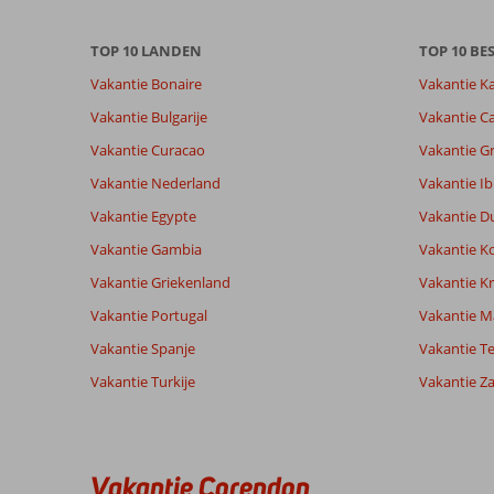
Totale score
Scoreverdeling
9,2
Algemene indruk
9,2
Eten
Gebaseerd op:
TOP 10 LANDEN
Ligging
9,4
TOP 10 B
Kamers
29
Uitstekend
Service
9,4
Kindvriende
Vakantie Bonaire
Vakantie K
beoordelingen
Prijs/kwaliteit
8,5
Wifi kwalite
Vakantie Bulgarije
Vakantie Ca
Vakantie Curacao
Vakantie G
Ervaringen
Taal
Vakantie Nederland
Vakantie Ib
van onze
Nederlands (NL) (20)
klanten
Vakantie Egypte
Vakantie D
Vakantie Gambia
Vakantie K
6,0
Vakantie Griekenland
Vakantie Kr
Over
Algemene indruk
6
Vakantie Portugal
Vakantie M
Costa
Ligging
8
Vakantie Spanje
Levi
Vakantie Te
Adeje:
Service
8
Nederland
Prijs/kwaliteit
4
Mooie
Vakantie Turkije
Vakantie Z
Gezin met oud(ere) kind(eren)
Eten
7
Ligging,
,
aan
Kamers
2
20 juli 2025
zee
Kindvriendelijk
3
,
Wifi kwaliteit
2
Vakantie Corendon
mooie