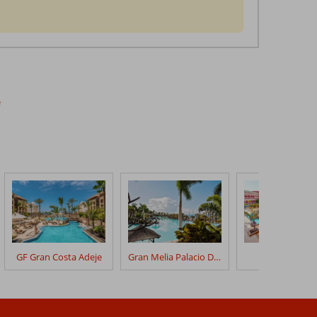
e
GF Gran Costa Adeje
Gran Melia Palacio De Isora
Best Jacaran