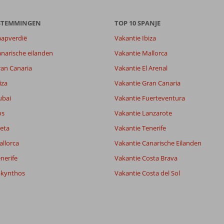
8,9
ESTEMMINGEN
8,5
TOP 10 SPANJE
lijk
8,2
aapverdië
Vakantie Ibiza
it
8,4
narische eilanden
Vakantie Mallorca
ran Canaria
Vakantie El Arenal
Filter reisgezelschap
Sorteren op
iza
Vakantie Gran Canaria
Alle
datum (nieuw > oud)
ubai
Vakantie Fuerteventura
os
Vakantie Lanzarote
eta
Vakantie Tenerife
allorca
Vakantie Canarische Eilanden
nerife
Vakantie Costa Brava
akynthos
Vakantie Costa del Sol