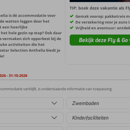
TIP: boek deze vakantie als F
thelia is dé accommodatie voor
Gemak voorop: pakketreis m
in de watten leggen door het
De verzekering voor je auto i
t een heerlijke
Vrijheid en avontuur: ontde
het hele gezin op stap? Ook daar
s vermaken zich opperbest bij de
Bekijk deze Fly & Go 
uke activiteiten die het
ostar Selection Anthelia biedt je
ie!
026 - 31-10-2026
commodatie verblijft, is onderstaande informatie van toepassing.
Zwembaden
Kinderfaciliteiten