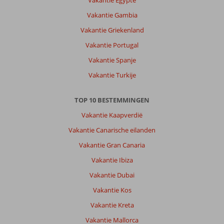
Vakantie Egypte
Rubicón
Vakantie Gambia
in.
Beiden
Vakantie Griekenland
op
Vakantie Portugal
loopafstand
en
Vakantie Spanje
voorzien
Vakantie Turkije
van
veel
winkels,
TOP 10 BESTEMMINGEN
restaurants
Vakantie Kaapverdië
etc.
Ook
Vakantie Canarische eilanden
met
Vakantie Gran Canaria
de
auto
Vakantie Ibiza
ben
Vakantie Dubai
je
overal
Vakantie Kos
zo,
Vakantie Kreta
30
min
Vakantie Mallorca