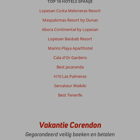
TOP 10 HOTELS SPANJE
gerenoveerd
en
Lopesan Costa Meloneras Resort
van
Maspalomas Resort by Dunas
veel
gemakken
Abora Continental by Lopesan
voorzien.
Lopesan Baobab Resort
Wij
vonden
Marins Playa Aparthotel
het
Cala d'Or Gardens
echter
wel
Best Jacaranda
onduidelijk
H10 Las Palmeras
hoe
het
Servateur Waikiki
exact
Best Tenerife
zat
met
de
all
inclusive
Vakantie Corendon
opties.
Via
Gegarandeerd veilig boeken en betalen
Corendon