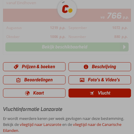
vanaf Eindhoven
766
va
p.p.
Augustus
1219
p.p.
September
1072
p.p.
Oktober
1006
p.p.
November
880
p.p.
Bekijk beschikbaarheid
Prijzen & boeken
Beschrijving
Beoordelingen
Foto's & Video's
Kaart
Vlucht
Vluchtinformatie Lanzarote
Er wordt meerdere keren per week gevlogen naar deze bestemming.
Bekijk de
vliegtijd naar Lanzarote
en de
vliegtijd naar de Canarische
Eilanden
.