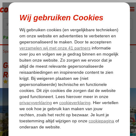
Pakketgarantie
Home
Spanje
Canarische Eilanden
Lanzarote
Playa Blanca
Grand Hyatt Lanzarote Playa Dorada Resort
Grand Hyatt Lanzarote Playa Dorada
Resort
Logies en ontbijt
-
Hotel