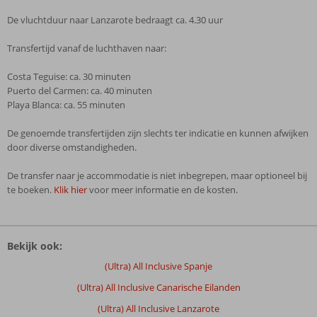
De vluchtduur naar Lanzarote bedraagt ca. 4.30 uur
Transfertijd vanaf de luchthaven naar:
Costa Teguise: ca. 30 minuten
Puerto del Carmen: ca. 40 minuten
Playa Blanca: ca. 55 minuten
De genoemde transfertijden zijn slechts ter indicatie en kunnen afwijken
door diverse omstandigheden.
De transfer naar je accommodatie is niet inbegrepen, maar optioneel bij
te boeken.
Klik hier
voor meer informatie en de kosten.
De
beoordelingen
Bekijk ook:
zijn
door
(Ultra) All Inclusive Spanje
onze
(Ultra) All Inclusive Canarische Eilanden
klanten
geschreven
(Ultra) All Inclusive Lanzarote