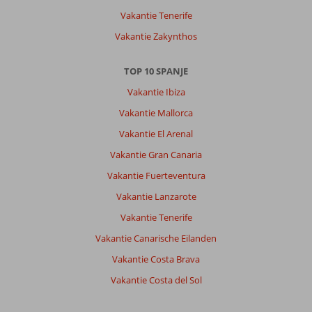
naar
Vakantie Tenerife
het
vliegveld,
Vakantie Zakynthos
50
min
TOP 10 SPANJE
naar
de
Vakantie Ibiza
grotten
Vakantie Mallorca
etc.
Vakantie El Arenal
Over
Vakantie Gran Canaria
Grand
Hyatt
Vakantie Fuerteventura
Lanzarote
Vakantie Lanzarote
Playa
Dorada
Vakantie Tenerife
Resort:
Vakantie Canarische Eilanden
Het
Vakantie Costa Brava
hotel
is
Vakantie Costa del Sol
prachtig,
recent