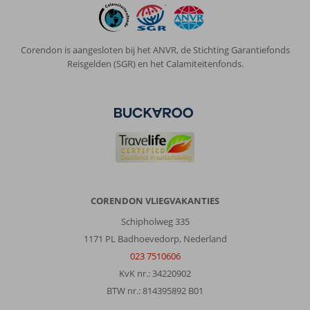
boek
je
ultra
Corendon is aangesloten bij het ANVR, de Stichting Garantiefonds
all
Reisgelden (SGR) en het Calamiteitenfonds.
inclusive,
maar
in
het
hotel
noemen
ze
dit
bij
incheck
CORENDON VLIEGVAKANTIES
‘basis’
en
Schipholweg 335
verderop
1171 PL Badhoevedorp, Nederland
‘unlimited
023 7510606
luxury’.
KvK nr.: 34220902
Op
de
BTW nr.: 814395892 B01
site