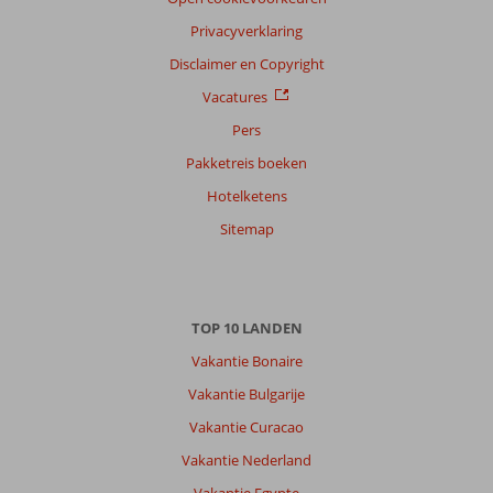
Privacyverklaring
Kirsten
Disclaimer en Copyright
9,0
Nederland
Vacatures
Met partner
,
30 september 2025
Pers
Pakketreis boeken
Hotelketens
Over
Playa
Sitemap
Blanca:
Het
hotel
ligt
TOP 10 LANDEN
leuk
tussen
Vakantie Bonaire
Playa
Vakantie Bulgarije
Blanca
en
Vakantie Curacao
de
Vakantie Nederland
haven
Marina