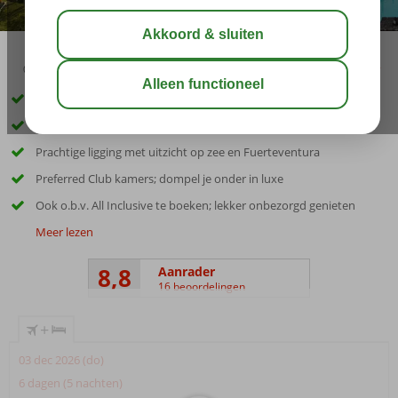
04:30
00:55
aug 28°
C
delen
bewaar
Volledig vernieuwd, comfortabel, sfeervol en luxe
Strand, centrum en jachthaven op loopafstand
Prachtige ligging met uitzicht op zee en Fuerteventura
Preferred Club kamers; dompel je onder in luxe
Ook o.b.v. All Inclusive te boeken; lekker onbezorgd genieten
Meer lezen
8,8
Aanrader
16 beoordelingen
+
03 dec 2026 (do)
6 dagen (5 nachten)