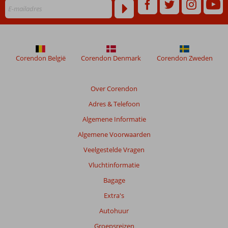
om
de
relevantie
van
de
getoonde
Corendon België
Corendon Denmark
Corendon Zweden
beoordelingen
te
garanderen.
Over Corendon
Meer
info
Adres & Telefoon
over
Algemene Informatie
onze
beoordelingen.
Algemene Voorwaarden
Veelgestelde Vragen
Totale
Vluchtinformatie
score
Bagage
Gebaseerd
Extra's
op:
16
Autohuur
beoordelingen
Groepsreizen