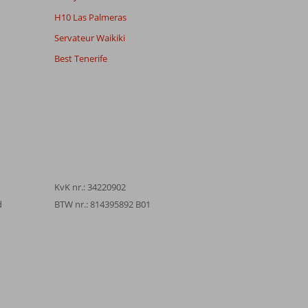
H10 Las Palmeras
Servateur Waikiki
Best Tenerife
KvK nr.: 34220902
d
BTW nr.: 814395892 B01