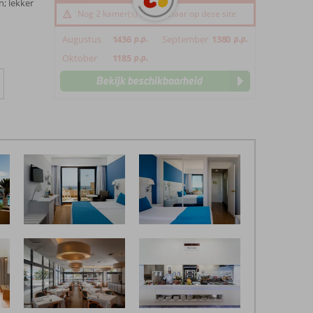
n; lekker
Nog 2 kamer(s) beschikbaar op deze site
Augustus
1436
p.p.
September
1380
p.p.
Oktober
1185
p.p.
Bekijk beschikbaarheid