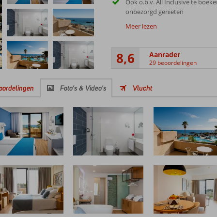
Ook o.b.v. All Inclusive te boeke
onbezorgd genieten
Meer lezen
8,6
Aanrader
29 beoordelingen
oordelingen
Foto's & Video's
Vlucht