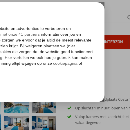
NTIE
VERRE REIZEN
ALL INCLUSIVE
WINTERZON
 annuleren*
xandre Grand Teguise Playa
In de gezellige badplaats Costa 
Op slechts 1 minuut lopen van 
Volop kamers met zeezicht; het
vakantiegevoel