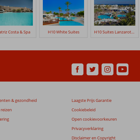
triz Costa & Spa
H10 White Suites
H10 Suites Lanzarote Gardens
enten & gezondheid
Laagste Prijs Garantie
reizen
Cookiebeleid
ering
Open cookievoorkeuren
Privacyverklaring
Disclaimer en Copyright