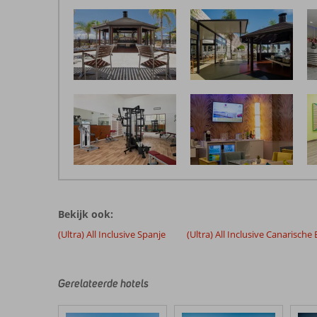
De
beoordelingen
zijn
Bekijk ook:
door
onze
(Ultra) All Inclusive Spanje
(Ultra) All Inclusive Canarische
klanten
geschreven
na
Gerelateerde hotels
hun
verblijf
in