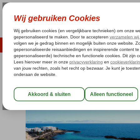
LAST MINUTE
ZOMER 2026
ZONVAKA
Pakketgarantie
Laagsteprijsgarantie*
Gratis
Spanje
Home
Canarische Eilanden
Lanzarote
Costa Teguise
Ale
Alexandre Grand Teguise Playa
Halfpension
-
Hotel