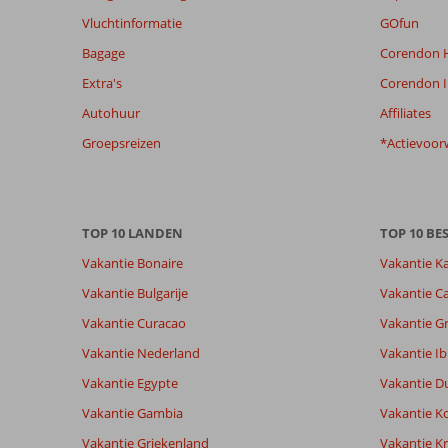
beoordelingen
Vluchtinformatie
GOfun
te
Bagage
Corendon H
garanderen.
Meer
Extra's
Corendon I
info
Autohuur
Affiliates
over
onze
Groepsreizen
*Actievoor
beoordelingen.
Totale score
Scoreverdeling
8,6
Algemene indruk
8,6
Eten
TOP 10 LANDEN
TOP 10 B
Gebaseerd op:
Ligging
8,9
Kamers
Vakantie Bonaire
Vakantie K
29
Aanrader
Service
8,6
Kindvriende
beoordelingen
Vakantie Bulgarije
Vakantie Ca
Prijs/kwaliteit
8,1
Wifi kwalite
Vakantie Curacao
Vakantie G
Vakantie Nederland
Vakantie Ib
Ervaringen
Taal
van onze
Vakantie Egypte
Nederlands (NL) (18)
Vakantie D
klanten
Vakantie Gambia
Vakantie K
Vakantie Griekenland
Vakantie Kr