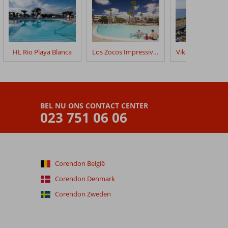
HL Rio Playa Blanca
Los Zocos Impressive Lanzarote
Vik Hotel San An
BEL NU ONS CONTACT CENTER
023 751 06 06
Corendon België
Corendon Denmark
Corendon Zweden