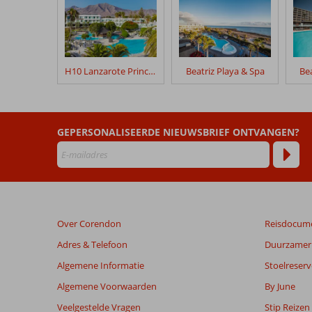
Alexandre
Grand
Teguise
Playa
H10 Lanzarote Princess
Beatriz Playa & Spa
Bea
Beoordelingen
die
ouder
zijn
GEPERSONALISEERDE NIEUWSBRIEF ONTVANGEN?
dan
48
maanden
worden
niet
meer
Over Corendon
Reisdocum
weergegeven
om
Adres & Telefoon
Duurzamer 
de
Algemene Informatie
Stoelreserv
relevantie
van
Algemene Voorwaarden
By June
de
Veelgestelde Vragen
Stip Reizen
getoonde