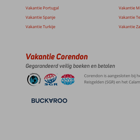
9,0
Vakantie Portugal
Vakantie M
Over
Algemene indruk
9
Vakantie Spanje
Vakantie Te
Costa
Ligging
10
Anoniem
Teguise:
Service
8
Vakantie Turkije
Vakantie Z
Nederland
Prijs/kwaliteit
9
Costa
Met partner
Eten
8
Teguise
,
is
Kamers
8
21 maart 2026
een
Kindvriendelijk
-
Vakantie Corendon
leuke
Wifi kwaliteit
5
gezellige
Gegarandeerd veilig boeken en betalen
badplaats
Mooi
Corendon is aangesloten bij h
strand,
Reisgelden (SGR) en het Calam
boulevard
met
palmen
Aanrader
is
Surfwings,
heerlijk
cocktails
en