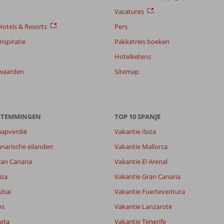
Vacatures
otels & Resorts
Pers
nspiratie
Pakketreis boeken
Hotelketens
waarden
Sitemap
8,1
ESTEMMINGEN
TOP 10 SPANJE
8,4
aapverdië
Vakantie Ibiza
lijk
7,3
narische eilanden
Vakantie Mallorca
it
7,7
ran Canaria
Vakantie El Arenal
iza
Vakantie Gran Canaria
Filter reisgezelschap
Sorteren op
ubai
Alle
Vakantie Fuerteventura
datum (nieuw > oud)
os
Vakantie Lanzarote
eta
Vakantie Tenerife