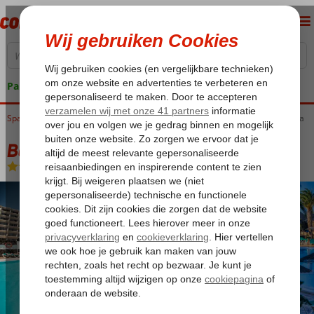
Pakketgarantie
Spanje
Home
Canarische Eilanden
Lanzarote
Costa Teguise
Beatriz Costa & Spa
Beatriz Costa & Spa
Logies en ontbijt
-
Hotel