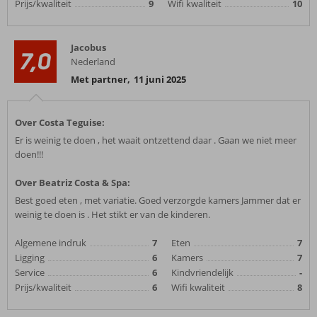
Prijs/kwaliteit
9
Wifi kwaliteit
10
Jacobus
7,0
Nederland
Met partner
,
11 juni 2025
Over Costa Teguise:
Er is weinig te doen , het waait ontzettend daar . Gaan we niet meer
doen!!!
Over Beatriz Costa & Spa:
Best goed eten , met variatie. Goed verzorgde kamers Jammer dat er
weinig te doen is . Het stikt er van de kinderen.
Algemene indruk
7
Eten
7
Ligging
6
Kamers
7
Service
6
Kindvriendelijk
-
Prijs/kwaliteit
6
Wifi kwaliteit
8