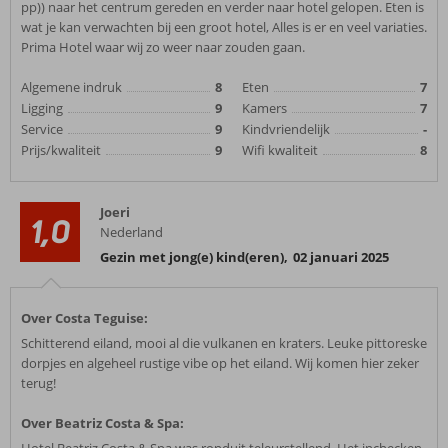
pp)) naar het centrum gereden en verder naar hotel gelopen. Eten is
wat je kan verwachten bij een groot hotel, Alles is er en veel variaties.
Prima Hotel waar wij zo weer naar zouden gaan.
Algemene indruk
8
Eten
7
Ligging
9
Kamers
7
Service
9
Kindvriendelijk
-
Prijs/kwaliteit
9
Wifi kwaliteit
8
Joeri
1,0
Nederland
Gezin met jong(e) kind(eren)
,
02 januari 2025
Over Costa Teguise:
Schitterend eiland, mooi al die vulkanen en kraters. Leuke pittoreske
dorpjes en algeheel rustige vibe op het eiland. Wij komen hier zeker
terug!
Over Beatriz Costa & Spa: