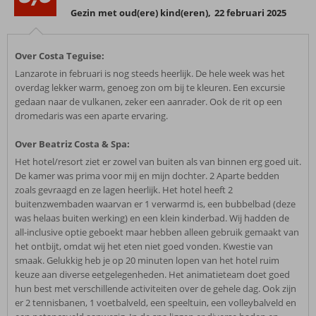
Gezin met oud(ere) kind(eren)
,
22 februari 2025
Over Costa Teguise:
Lanzarote in februari is nog steeds heerlijk. De hele week was het
overdag lekker warm, genoeg zon om bij te kleuren. Een excursie
gedaan naar de vulkanen, zeker een aanrader. Ook de rit op een
dromedaris was een aparte ervaring.
Over Beatriz Costa & Spa:
Het hotel/resort ziet er zowel van buiten als van binnen erg goed uit.
De kamer was prima voor mij en mijn dochter. 2 Aparte bedden
zoals gevraagd en ze lagen heerlijk. Het hotel heeft 2
buitenzwembaden waarvan er 1 verwarmd is, een bubbelbad (deze
was helaas buiten werking) en een klein kinderbad. Wij hadden de
all-inclusive optie geboekt maar hebben alleen gebruik gemaakt van
het ontbijt, omdat wij het eten niet goed vonden. Kwestie van
smaak. Gelukkig heb je op 20 minuten lopen van het hotel ruim
keuze aan diverse eetgelegenheden. Het animatieteam doet goed
hun best met verschillende activiteiten over de gehele dag. Ook zijn
er 2 tennisbanen, 1 voetbalveld, een speeltuin, een volleybalveld en