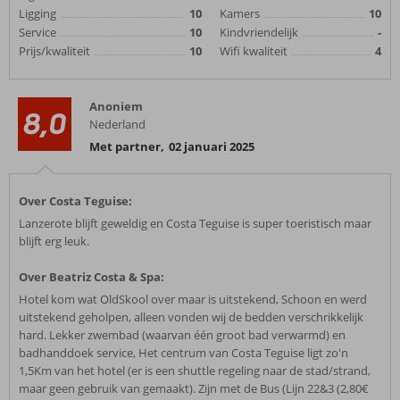
Ligging
10
Kamers
10
Service
10
Kindvriendelijk
-
Prijs/kwaliteit
10
Wifi kwaliteit
4
Anoniem
8,0
Nederland
Met partner
,
02 januari 2025
Over Costa Teguise:
Lanzerote blijft geweldig en Costa Teguise is super toeristisch maar
blijft erg leuk.
Over Beatriz Costa & Spa:
Hotel kom wat OldSkool over maar is uitstekend, Schoon en werd
uitstekend geholpen, alleen vonden wij de bedden verschrikkelijk
hard. Lekker zwembad (waarvan één groot bad verwarmd) en
badhanddoek service, Het centrum van Costa Teguise ligt zo'n
1,5Km van het hotel (er is een shuttle regeling naar de stad/strand,
maar geen gebruik van gemaakt). Zijn met de Bus (Lijn 22&3 (2,80€