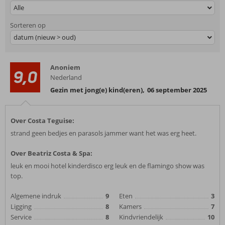
Alle
Sorteren op
datum (nieuw > oud)
Anoniem
9,0
Nederland
Gezin met jong(e) kind(eren)
,
06 september 2025
Over Costa Teguise:
strand geen bedjes en parasols jammer want het was erg heet.
Over Beatriz Costa & Spa:
leuk en mooi hotel kinderdisco erg leuk en de flamingo show was
top.
Algemene indruk
9
Eten
3
Ligging
8
Kamers
7
Service
8
Kindvriendelijk
10