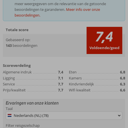
meer weergegeven om de relevantie van de getoonde
beoordelingen te garanderen.
Meer info over onze
beoordelingen.
Totale score
7,4
Gebaseerd op:
143
beoordelingen
Voldoende/goed
Scoreverdeling
Algemene indruk
7,4
Eten
6,8
Ligging
7,1
Kamers
6,8
Service
7,7
Kindvriendelijk
6,3
Prijs/kwaliteit
7,7
Wifi kwaliteit
6,6
Ervaringen van onze klanten
Taal
Nederlands (NL) (78)
Filter reisgezelschap