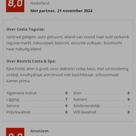
8,0
Nederland
Met partner
,
21 november 2024
Over Costa Teguise:
centraal gelegen. auto gehuurd, eiland van noord naar zuid verkend,
teguise markt, natuurpark bezocht, excursie vulkaan , boottocht
naar naburig eiland
Over Beatriz Costa & Spa:
fijne hotel, eten is goed, voor diabetici volop keus, met uitzondering
ontbijt, koolhydraat arm brood niet beschikbaar, schoonmaak
kamer prima.
Algemene indruk
8
Eten
8
Ligging
7
Kamers
8
Service
8
Kindvriendelijk
-
Prijs/kwaliteit
8
Wifi kwaliteit
8
Anoniem