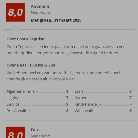
Anoniem
8,0
Nederland
Met groep
,
31 maart 2025
Over Costa Teguise:
Costa Teguise is een leuke plaats om naar toe te gaan, we zijn veel
met de lijndienst ergens naar toe geweest, dit is goed te doen.
Over Beatriz Costa & Spa:
We hebben heel erg van ons verblijf genoten, personeel is heel
vriendelijk en staan altijd voor je klaar
Algemene indruk
8
Eten
8
Ligging
7
Kamers
7
Service
9
Kindvriendelijk
-
Prijs/kwaliteit
8
Wifi kwaliteit
6
Faiz
8,0
Nederland