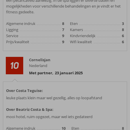
een petancaveld aanwezig. In de spa liggen er diverse baden en
mogelijkheden voor verschillende behandelingen en je vindt er het
fitness gedeelte.
Algemene indruk
8
Eten
3
Ligging
7
Kamers
8
Service
9
Kindvriendelijk
6
Prijs/kwaliteit
9
Wifi kwaliteit
6
Cornelisjan
10
Nederland
Met partner
,
23 januari 2025
Over Costa Teguise:
leuke plaats klein maar wel gezellig, alles op loopafstand
Over Beatriz Costa & Spa:
mooi hotel, ruim opgezet, maar wel iets gedateerd
Algemene indruk
10
Eten
8