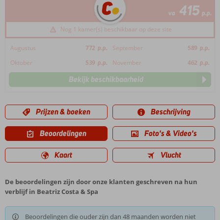
415
va
p.p.
Nog 1 kamer(s) beschikbaar op deze site
Augustus
772
p.p.
September
589
p.p.
Oktober
539
p.p.
November
462
p.p.
Bekijk beschikbaarheid
Prijzen & boeken
Beschrijving
Beoordelingen
Foto's & Video's
Kaart
Vlucht
De beoordelingen zijn door onze klanten geschreven na hun
verblijf in Beatriz Costa & Spa
Beoordelingen die ouder zijn dan 48 maanden worden niet