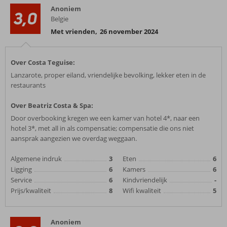
Anoniem
3,0
Belgie
Met vrienden
,
26 november 2024
Over Costa Teguise:
Lanzarote, proper eiland, vriendelijke bevolking, lekker eten in de
restaurants
Over Beatriz Costa & Spa:
Door overbooking kregen we een kamer van hotel 4*, naar een
hotel 3*, met all in als compensatie; compensatie die ons niet
aansprak aangezien we overdag weggaan.
Algemene indruk
3
Eten
6
Ligging
6
Kamers
6
Service
6
Kindvriendelijk
-
Prijs/kwaliteit
8
Wifi kwaliteit
5
Anoniem