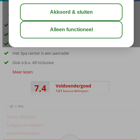
04:30
00:30
aug 28°
C
delen
bewaar
Heerlijk rustig gelegen
Ruim opgezet complex; ca. 2.000 m2 aan buitenzwembaden
Junior suites met 2 aparte ruimtes
Het Spa center is een aanrader
Ook o.b.v. All Inclusive
Meer lezen
7,4
Voldoende/goed
143 beoordelingen
+
10 dec 2026 (do)
5 dagen (4 nachten)
vanaf Amsterdam