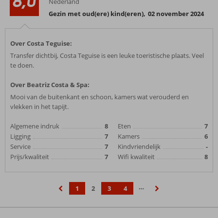
8,0
Nederland
Gezin met oud(ere) kind(eren)
,
02 november 2024
Over Costa Teguise:
Transfer dichtbij, Costa Teguise is een leuke toeristische plaats. Veel
te doen.
Over Beatriz Costa & Spa:
Mooi van de buitenkant en schoon, kamers wat verouderd en
vlekken in het tapijt.
Algemene indruk
8
Eten
7
Ligging
7
Kamers
6
Service
7
Kindvriendelijk
-
Prijs/kwaliteit
7
Wifi kwaliteit
8
…
1
2
3
4
‹
›