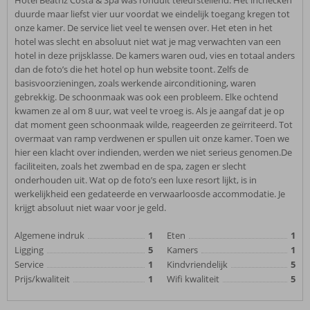
Hotel Beatriz Costa & Spa was ronduit teleurstellend. Het inchecken
duurde maar liefst vier uur voordat we eindelijk toegang kregen tot
onze kamer. De service liet veel te wensen over. Het eten in het
hotel was slecht en absoluut niet wat je mag verwachten van een
hotel in deze prijsklasse. De kamers waren oud, vies en totaal anders
dan de foto’s die het hotel op hun website toont. Zelfs de
basisvoorzieningen, zoals werkende airconditioning, waren
gebrekkig. De schoonmaak was ook een probleem. Elke ochtend
kwamen ze al om 8 uur, wat veel te vroeg is. Als je aangaf dat je op
dat moment geen schoonmaak wilde, reageerden ze geïrriteerd. Tot
overmaat van ramp verdwenen er spullen uit onze kamer. Toen we
hier een klacht over indienden, werden we niet serieus genomen.De
faciliteiten, zoals het zwembad en de spa, zagen er slecht
onderhouden uit. Wat op de foto’s een luxe resort lijkt, is in
werkelijkheid een gedateerde en verwaarloosde accommodatie. Je
krijgt absoluut niet waar voor je geld.
Algemene indruk
1
Eten
1
Ligging
5
Kamers
1
Service
1
Kindvriendelijk
5
Prijs/kwaliteit
1
Wifi kwaliteit
5