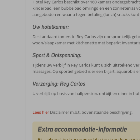
Hotel Rey Carlos beschikt over 160 kamers ondergebracht 
kinderbad, een bubbelbad omringd en een zonneterras voor
aangeboden en waar u tegen betaling (lunch) snacks kunt be
Uw hotelkamer:
De standaardkamers in Rey Carlos zijn oorspronkelijk g
woon/slaapkamer met kitchenette met beperkt inventaris, t
Sport & Ontspanning:
Tijdens uw verblijf in Rey Carlos kunt u zich uitstekend
massages. Op sportief gebied is er een biljart, aquarobis 
Verzorging: Rey Carlos
U verblijft op basis van halfpension, ontbijt en diner in bu
Lees hier
Disclaimer m.b.t. bovenstaande beschrijving.
Extra accommodatie-informatie
Bij aankomst in de accommodatie kun je er doorgaans vo