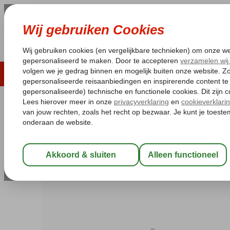
LAST MINUTE
ZOMER 2026
ZONVAKA
Pakketgarantie
Laagsteprijsgarantie*
Gratis
Spanje
Home
Canarische Eilanden
Gran Canaria
Playa del Ingles
Rey Carlos
Halfpension
-
Hotel