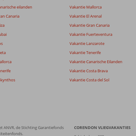
narische eilanden
Vakantie Mallorca
ran Canaria
Vakantie El Arenal
iza
Vakantie Gran Canaria
ubai
Vakantie Fuerteventura
os
Vakantie Lanzarote
eta
Vakantie Tenerife
allorca
Vakantie Canarische Eilanden
nerife
Vakantie Costa Brava
akynthos
Vakantie Costa del Sol
et ANVR, de Stichting Garantiefonds
CORENDON VLIEGVAKANTIES
iteitenfonds.