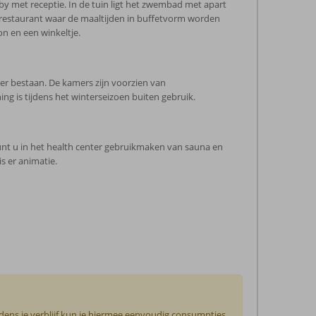
by met receptie. In de tuin ligt het zwembad met apart
n restaurant waar de maaltijden in buffetvorm worden
on en een winkeltje.
r bestaan. De kamers zijn voorzien van
ng is tijdens het winterseizoen buiten gebruik.
kunt u in het health center gebruikmaken van sauna en
s er animatie.
jdens je verblijf kun je hiermee eenvoudig consumpties