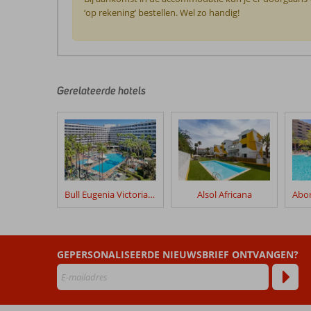
‘op rekening’ bestellen. Wel zo handig!
De
beoordelingen
zijn
door
Gerelateerde hotels
onze
klanten
geschreven
na
hun
verblijf
in
Bull Eugenia Victoria & Spa
Alsol Africana
Rey
Carlos
Beoordelingen
GEPERSONALISEERDE NIEUWSBRIEF ONTVANGEN?
die
ouder
zijn
dan