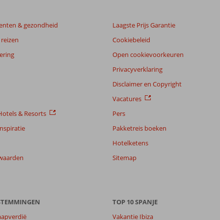
enten & gezondheid
Laagste Prijs Garantie
reizen
Cookiebeleid
ering
Open cookievoorkeuren
Privacyverklaring
Disclaimer en Copyright
Vacatures
otels & Resorts
Pers
nspiratie
Pakketreis boeken
Hotelketens
waarden
Sitemap
ESTEMMINGEN
TOP 10 SPANJE
aapverdië
Vakantie Ibiza