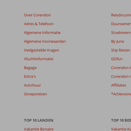
48
maanden
Over Corendon
Reisdocum
worden
niet
Adres & Telefoon
Duurzamer 
meer
Algemene Informatie
Stoelreserv
weergegeven
om
Algemene Voorwaarden
By June
de
Veelgestelde Vragen
Stip Reizen
relevantie
van
Vluchtinformatie
GOfun
de
Bagage
Corendon H
getoonde
beoordelingen
Extra's
Corendon I
te
Autohuur
Affiliates
garanderen.
Meer
Groepsreizen
*Actievoor
info
over
onze
beoordelingen.
TOP 10 LANDEN
TOP 10 B
Vakantie Bonaire
Vakantie K