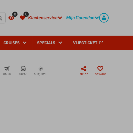
REGISTREER
CONTACT
0
0
Klantenservice
Mijn Corendon
CRUISES
SPECIALS
VLIEGTICKET
04:20
00:45
aug 28°
C
delen
bewaar