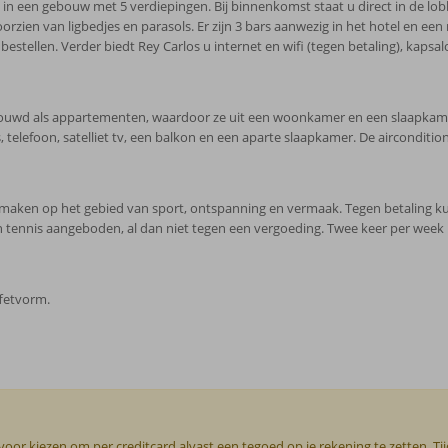
in een gebouw met 5 verdiepingen. Bij binnenkomst staat u direct in de lob
zien van ligbedjes en parasols. Er zijn 3 bars aanwezig in het hotel en ee
stellen. Verder biedt Rey Carlos u internet en wifi (tegen betaling), kapsal
ebouwd als appartementen, waardoor ze uit een woonkamer en een slaapkame
elefoon, satelliet tv, een balkon en een aparte slaapkamer. De airconditioni
 vermaken op het gebied van sport, ontspanning en vermaak. Tegen betaling 
en tennis aangeboden, al dan niet tegen een vergoeding. Twee keer per week i
ffetvorm.
or kiezen om per creditcard alvast een tegoed op je rekening te zetten. Ti