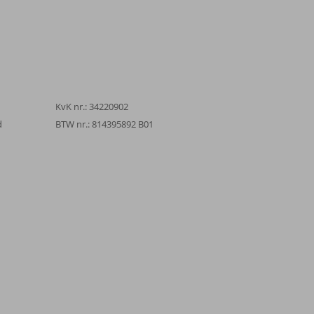
KvK nr.: 34220902
d
BTW nr.: 814395892 B01