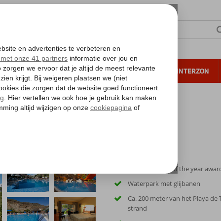
NTIE
VERRE REIZEN
ALL INCLUSIVE
WINTERZON
 annuleren*
Livvo Costa Taurito
Winnaar Hotel of the year awar
Waterpark met glijbanen
Ca. 200 meter van het Playa de 
strand