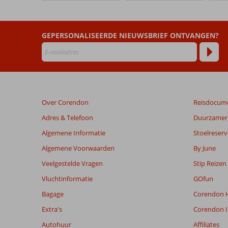
die
ouder
zijn
dan
GEPERSONALISEERDE NIEUWSBRIEF ONTVANGEN?
48
maanden
worden
niet
meer
weergegeven
Over Corendon
Reisdocum
om
de
Adres & Telefoon
Duurzamer 
relevantie
Algemene Informatie
Stoelreserv
van
de
Algemene Voorwaarden
By June
getoonde
Veelgestelde Vragen
Stip Reizen
beoordelingen
te
Vluchtinformatie
GOfun
garanderen.
Bagage
Corendon H
Meer
info
Extra's
Corendon I
over
Autohuur
Affiliates
onze