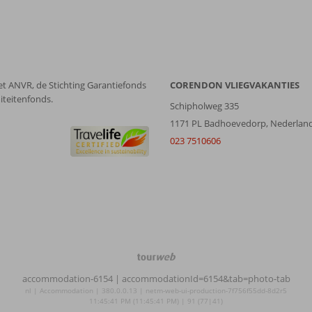
et ANVR, de Stichting Garantiefonds
CORENDON VLIEGVAKANTIES
iteitenfonds.
Schipholweg 335
1171 PL Badhoevedorp, Nederlan
023 7510606
TourWeb
©
accommodation-6154
| accommodationId=6154&tab=photo-tab
NetMatch
nl | Accommodation | 380.0.0.13 | netm-web-ui-production-7f756f55dd-8d2r5
11:45:41 PM (11:45:41 PM) | 91 (77|41)