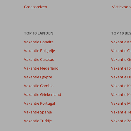
beoordelingen.
Groepsreizen
*Actievoor
Totale score
Scoreverdeling
7,2
Algemene indruk
7,2
Eten
Gebaseerd op:
TOP 10 LANDEN
Ligging
7,3
TOP 10 B
Kamers
55
Voldoende/goed
Service
7,6
Kindvriende
Vakantie Bonaire
Vakantie K
beoordelingen
Prijs/kwaliteit
7,3
Wifi kwalite
Vakantie Bulgarije
Vakantie Ca
Vakantie Curacao
Vakantie G
Ervaringen
Taal
Vakantie Nederland
Vakantie Ib
van onze
Nederlands (NL) (41)
klanten
Vakantie Egypte
Vakantie D
Vakantie Gambia
Vakantie K
6,0
Vakantie Griekenland
Vakantie Kr
Over
Algemene indruk
6
Vakantie Portugal
Vakantie M
Playa
Ligging
9
Vakantie Spanje
Yvette
Vakantie Te
de
Service
8
Nederland
Taurito:
Prijs/kwaliteit
7
Vakantie Turkije
Vakantie Z
Gezin met oud(ere) kind(eren)
Eten
7
Mooie