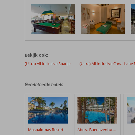
De
beoordelingen
zijn
Bekijk ook:
door
onze
(Ultra) All Inclusive Spanje
(Ultra) All Inclusive Canarische
klanten
geschreven
na
Gerelateerde hotels
hun
verblijf
in
Livvo
Costa
Taurito
Maspalomas Resort by Dunas
Abora Buenaventura by Lopesan Hotels
Beoordelingen