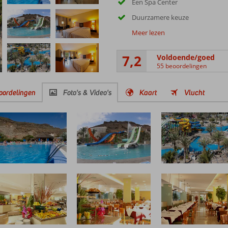
Een Spa Center
Duurzamere keuze
Meer lezen
7,2
Voldoende/goed
55 beoordelingen
oordelingen
Foto's & Video's
Kaart
Vlucht