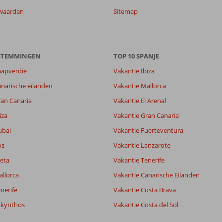
waarden
Sitemap
6,4
ESTEMMINGEN
7,5
TOP 10 SPANJE
lijk
5,8
aapverdië
Vakantie Ibiza
it
5,8
narische eilanden
Vakantie Mallorca
ran Canaria
Vakantie El Arenal
Filter reisgezelschap
Sorteren op
iza
Vakantie Gran Canaria
Alle
datum (nieuw > oud)
ubai
Vakantie Fuerteventura
os
Vakantie Lanzarote
eta
Vakantie Tenerife
allorca
Vakantie Canarische Eilanden
nerife
Vakantie Costa Brava
akynthos
Vakantie Costa del Sol