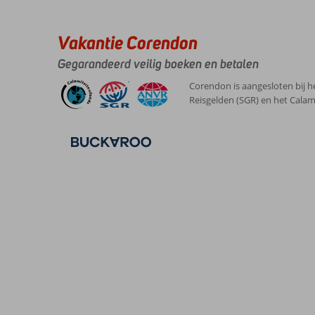
,
vallei.
Kamers
7
31 mei 2026
Helaas
Kindvriendelijk
6
weinig
Wifi kwaliteit
1
Vakantie Corendon
te
doen.
Gegarandeerd veilig boeken en betalen
Met
bus
Corendon is aangesloten bij h
of
Reisgelden (SGR) en het Calam
dure
taxi
naar
andere
bestemmingen
Over
Livvo
Costa
Taurito:
Mooie
plek.
Geen
wifi
in