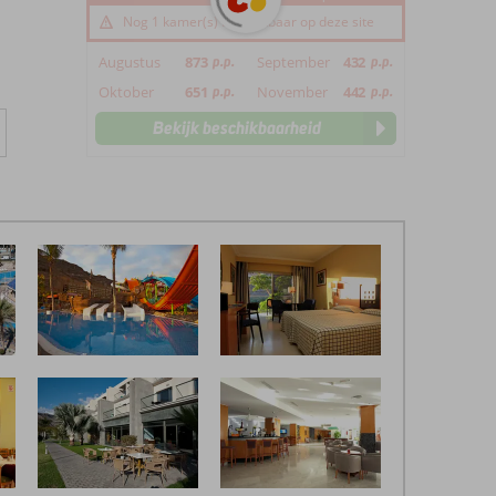
Nog 1 kamer(s) beschikbaar op deze site
Augustus
873
p.p.
September
432
p.p.
Oktober
651
p.p.
November
442
p.p.
Bekijk beschikbaarheid