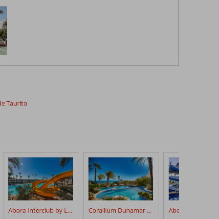
 de Taurito
Abora Interclub by Lopesan Hotels
Corallium Dunamar by Lopesan Hotels