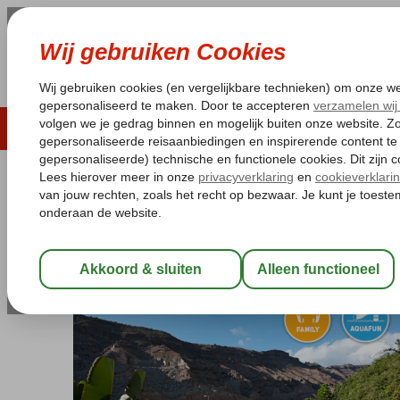
LAST MINUTE
ZOMER 2026
ZONVAKA
Pakketgarantie
Laagsteprijsgarantie*
Gratis
Spanje
Home
Canarische Eilanden
Gran Canaria
Playa de Taurito
Livvo Costa Taurito
All Inclusive
-
Hotel