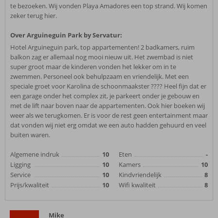
te bezoeken. Wij vonden Playa Amadores een top strand. Wij komen
zeker terug hier.
Over Arguineguin Park by Servatur:
Hotel Arguineguin park, top appartementen! 2 badkamers, ruim
balkon zag er allemaal nog mooi nieuw uit. Het zwembad is niet
super groot maar de kinderen vonden het lekker om in te
zwemmen. Personeel ook behulpzaam en vriendelijk. Met een
speciale groet voor Karolina de schoonmaakster ???? Heel fijn dat er
een garage onder het complex zit, je parkeert onder je gebouw en
met de lift naar boven naar de appartementen. Ook hier boeken wij
weer als we terugkomen. Er is voor de rest geen entertainment maar
dat vonden wij niet erg omdat we een auto hadden gehuurd en veel
buiten waren.
Algemene indruk
10
Eten
-
Ligging
10
Kamers
10
Service
10
Kindvriendelijk
8
Prijs/kwaliteit
10
Wifi kwaliteit
8
Mike