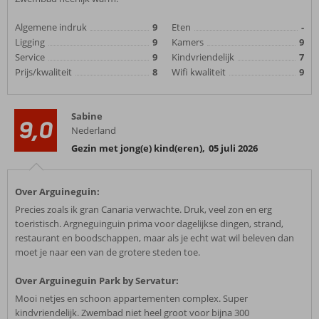
Algemene indruk
9
Eten
-
Ligging
9
Kamers
9
Service
9
Kindvriendelijk
7
Prijs/kwaliteit
8
Wifi kwaliteit
9
Sabine
9,0
Nederland
Gezin met jong(e) kind(eren)
,
05 juli 2026
Over Arguineguin:
Precies zoals ik gran Canaria verwachte. Druk, veel zon en erg
toeristisch. Argneguinguin prima voor dagelijkse dingen, strand,
restaurant en boodschappen, maar als je echt wat wil beleven dan
moet je naar een van de grotere steden toe.
Over Arguineguin Park by Servatur:
Mooi netjes en schoon appartementen complex. Super
kindvriendelijk. Zwembad niet heel groot voor bijna 300