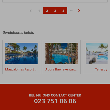
…
1
2
3
4
‹
›
Gerelateerde hotels
Maspalomas Resort by Dunas
Abora Buenaventura by Lopesan Hotels
Tenesoya
BEL NU ONS CONTACT CENTER
023 751 06 06