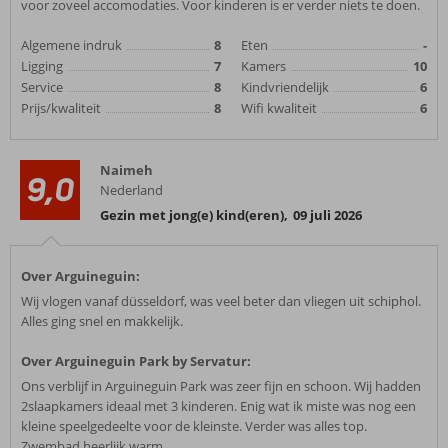
voor zoveel accomodaties. Voor kinderen is er verder niets te doen.
Algemene indruk
8
Eten
-
Ligging
7
Kamers
10
Service
8
Kindvriendelijk
6
Prijs/kwaliteit
8
Wifi kwaliteit
6
Naimeh
9,0
Nederland
Gezin met jong(e) kind(eren)
,
09 juli 2026
Over Arguineguin:
Wij vlogen vanaf düsseldorf, was veel beter dan vliegen uit schiphol.
Alles ging snel en makkelijk.
Over Arguineguin Park by Servatur:
Ons verblijf in Arguineguin Park was zeer fijn en schoon. Wij hadden
2slaapkamers ideaal met 3 kinderen. Enig wat ik miste was nog een
kleine speelgedeelte voor de kleinste. Verder was alles top.
Zwembad heerlijk warm.