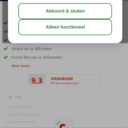
04:20
aug 28°
C
delen
bewaar
Stijlvol ingerichte appartementen
Rustige omgeving
Meerdere zwembaden
Strand op ca. 400 meter
Puerto Rico op ca. 4 kilometer
Meer lezen
9,3
Uitstekend
91 beoordelingen
+
27 aug 2026 (do)
6 dagen (5 nachten)
vanaf Amsterdam