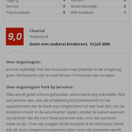
Ligging
9
Kamers
9
Service
9
Kindvriendelijk
6
Prijs/kwaliteit
9
Wifi kwaliteit
1
Chantal
9,0
Nederland
Gezin met oud(ere) kind(eren)
,
12 juli 2026
Over Arguineguin:
Je kunt makkelijk met een huurauto naar plaatsen in de omgeving
gaan. Restaurants zijn te voet binnen 15 minuten aan te lopen.
Over Arguineguin Park by Servatur:
Alles wordt goed schoon gehouden, personeel is erg vriendelijk. Wat
wel jammer was, was de ontdekking bij binnenkomst im het
appaetement dat de bank was omgetoverd tot een bed. Een van de
kinderen moest in de woonkamer slapen, omdat de kamer waarvan
wij dachten dat die voor twee personen was, voor één persoon
bleek te zijn. Toen wij vroegen bij de receptie of dit wel klopte, bleek
dat dit soort driepersoonskamers vaker voor vier personen wordt