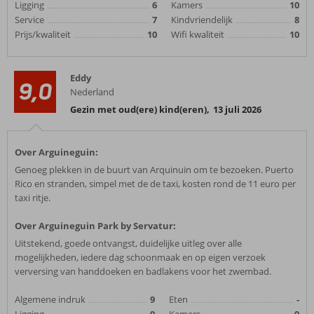
Ligging
6
Kamers
10
Service
7
Kindvriendelijk
8
Prijs/kwaliteit
10
Wifi kwaliteit
10
Eddy
9,0
Nederland
Gezin met oud(ere) kind(eren)
,
13 juli 2026
Over Arguineguin:
Genoeg plekken in de buurt van Arquinuin om te bezoeken. Puerto
Rico en stranden, simpel met de de taxi, kosten rond de 11 euro per
taxi ritje.
Over Arguineguin Park by Servatur:
Uitstekend, goede ontvangst, duidelijke uitleg over alle
mogelijkheden, iedere dag schoonmaak en op eigen verzoek
verversing van handdoeken en badlakens voor het zwembad.
Algemene indruk
9
Eten
-