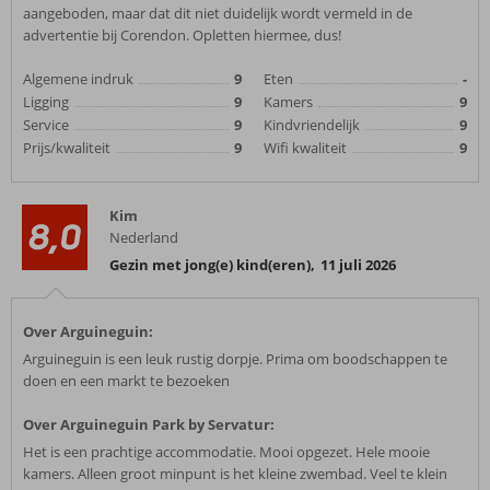
aangeboden, maar dat dit niet duidelijk wordt vermeld in de
advertentie bij Corendon. Opletten hiermee, dus!
Algemene indruk
9
Eten
-
Ligging
9
Kamers
9
Service
9
Kindvriendelijk
9
Prijs/kwaliteit
9
Wifi kwaliteit
9
Kim
8,0
Nederland
Gezin met jong(e) kind(eren)
,
11 juli 2026
Over Arguineguin:
Arguineguin is een leuk rustig dorpje. Prima om boodschappen te
doen en een markt te bezoeken
Over Arguineguin Park by Servatur:
Het is een prachtige accommodatie. Mooi opgezet. Hele mooie
kamers. Alleen groot minpunt is het kleine zwembad. Veel te klein