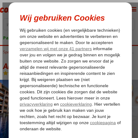
Pakketgarantie
Home
Spanje
Canarische Eilanden
Gran Canaria
Arguineguin
Arguineguin Park by Servatur
Arguineguin Park by Servatur
Logies
-
Appartement