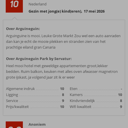
10
Nederland
Gezin met jong(e) kind(eren)
,
17 mei 2026
Over Arguineguin:
Arguinguine is mooi. Leuke Grote Markt Zou wel een auto aanraden
dan kan je echt de mooie plekken en stranden zien van het
prachtige eiland gran Canaria
Over Arguineguin Park by Servatur:
Heel mooi hotel met geweldige appartementen groot,lekker
bedden. Ruim balkon, keuken met alles oven afwasser magnetron
grote ijskast, ja volgend jaar zit ik er weer
Algemene indruk
10
Eten
-
Ligging
8
Kamers
10
Service
9
Kindvriendelijk
8
Prijs/kwaliteit
10
Wifi kwaliteit
9
Anoniem