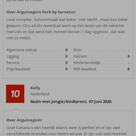
Over Arguineguin Park by Servatur:
Leuk complex , Schoonmaak kan beter , niet slecht , maar kan beter
gewoon. Ons adults zwembad werd op het einde van de vakantie
heel vies en dat werd niet meteen binnen 1 dag opgelost , dat was
niet zo netjes.
Algemene indruk
8
Eten
-
Ligging
8
Kamers
8
Service
8
Kindvriendelijk
-
Prijs/kwaliteit
9
Wifi kwaliteit
8
Kelly
10
Nederland
Gezin met jong(e) kind(eren)
,
07 juni 2026
Over Arguineguin:
Gran Canaria is een heerlijk eiland, weer is perfect en er zijn veel
verschillende stranden voor ieders wil wat. Er zijn ook veel markten