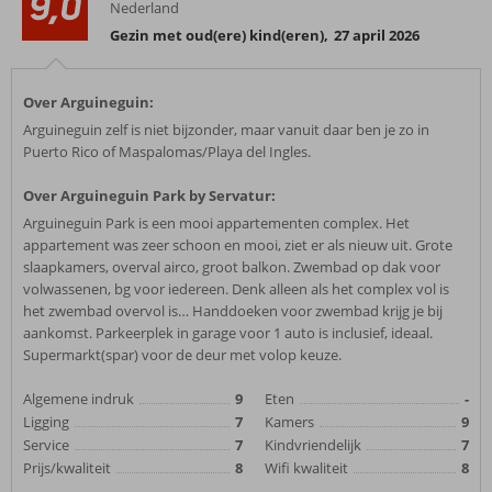
9,0
Nederland
Gezin met oud(ere) kind(eren)
,
27 april 2026
Over Arguineguin:
Arguineguin zelf is niet bijzonder, maar vanuit daar ben je zo in
Puerto Rico of Maspalomas/Playa del Ingles.
Over Arguineguin Park by Servatur:
Arguineguin Park is een mooi appartementen complex. Het
appartement was zeer schoon en mooi, ziet er als nieuw uit. Grote
slaapkamers, overval airco, groot balkon. Zwembad op dak voor
volwassenen, bg voor iedereen. Denk alleen als het complex vol is
het zwembad overvol is… Handdoeken voor zwembad krijg je bij
aankomst. Parkeerplek in garage voor 1 auto is inclusief, ideaal.
Supermarkt(spar) voor de deur met volop keuze.
Algemene indruk
9
Eten
-
Ligging
7
Kamers
9
Service
7
Kindvriendelijk
7
Prijs/kwaliteit
8
Wifi kwaliteit
8