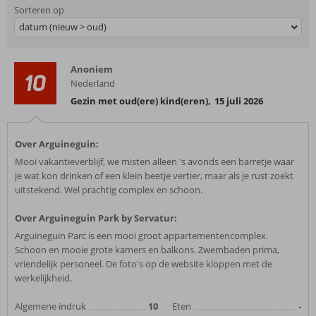
Sorteren op
datum (nieuw > oud)
Anoniem
10
Nederland
Gezin met oud(ere) kind(eren)
,
15 juli 2026
Over Arguineguin:
Mooi vakantieverblijf, we misten alleen 's avonds een barretje waar
je wat kon drinken of een klein beetje vertier, maar als je rust zoekt
uitstekend. Wel prachtig complex en schoon.
Over Arguineguin Park by Servatur:
Arguineguin Parc is een mooi groot appartementencomplex.
Schoon en mooie grote kamers en balkons. Zwembaden prima,
vriendelijk personeel. De foto's op de website kloppen met de
werkelijkheid.
Algemene indruk
10
Eten
-