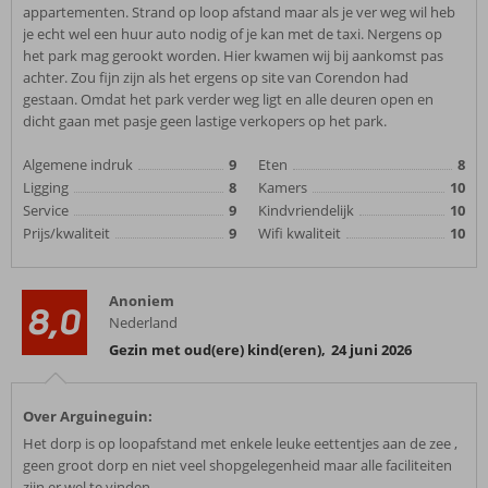
appartementen. Strand op loop afstand maar als je ver weg wil heb
je echt wel een huur auto nodig of je kan met de taxi. Nergens op
het park mag gerookt worden. Hier kwamen wij bij aankomst pas
achter. Zou fijn zijn als het ergens op site van Corendon had
gestaan. Omdat het park verder weg ligt en alle deuren open en
dicht gaan met pasje geen lastige verkopers op het park.
Algemene indruk
9
Eten
8
Ligging
8
Kamers
10
Service
9
Kindvriendelijk
10
Prijs/kwaliteit
9
Wifi kwaliteit
10
Anoniem
8,0
Nederland
Gezin met oud(ere) kind(eren)
,
24 juni 2026
Over Arguineguin:
Het dorp is op loopafstand met enkele leuke eettentjes aan de zee ,
geen groot dorp en niet veel shopgelegenheid maar alle faciliteiten
zijn er wel te vinden.