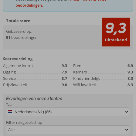
beoordelingen.
Totale score
9,3
Gebaseerd op:
91
beoordelingen
Uitstekend
Scoreverdeling
Algemene indruk
9,3
Eten
6,9
Ligging
7,9
Kamers
9,3
Service
8,7
Kindvriendelijk
8,3
Prijs/kwaliteit
9,0
Wifi kwaliteit
8,3
Ervaringen van onze klanten
Taal
Nederlands (NL) (86)
Filter reisgezelschap
Alle