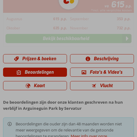
615
va
p.p.
*incl. alle verplichte kosten
Augustus
615
p.p.
September
353
p.p.
Oktober
635
p.p.
November
732
p.p.
Bekijk beschikbaarheid
Prijzen & boeken
Beschrijving
Beoordelingen
Foto's & Video's
Kaart
Vlucht
De beoordelingen zijn door onze klanten geschreven na hun
verblijf in Arguineguin Park by Servatur
Beoordelingen die ouder zijn dan 48 maanden worden niet
meer weergegeven om de relevantie van de getoonde
beoordelingen te garanderen.
Meer info over onze