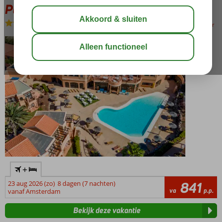
Pared
All Inclusive
-
Hotel
bewaar
+
23 aug 2026 (zo)
8 dagen (7 nachten)
841
va
p.p.
vanaf Amsterdam
Bekijk deze vakantie