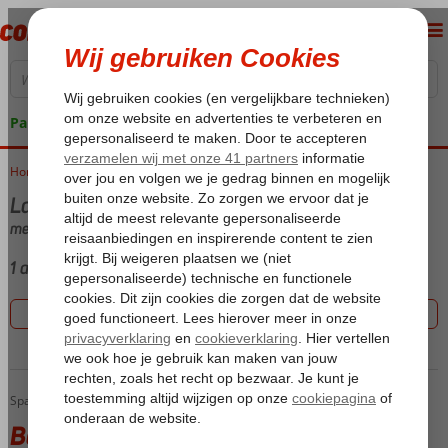
Pakketgarantie
Home
Vakantie reizen
La Pared
met (Ultra) All Inclusive
1 aanbiedingen
Filter 1 aanbiedingen
Bakour Fuerteventura La Pared
Home
Spanje
Canarische Eilanden
Fuerteventura
La Pared
Bakour Fuerteventura La