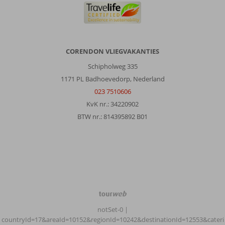
CORENDON VLIEGVAKANTIES
Schipholweg 335
1171 PL Badhoevedorp, Nederland
023 7510606
KvK nr.: 34220902
BTW nr.: 814395892 B01
TourWeb
©
notSet-0
|
NetMatch
countryId=17&areaId=10152&regionId=10242&destinationId=12553&cateri