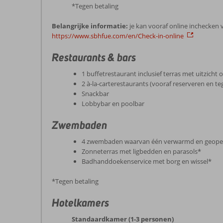
*Tegen betaling
Belangrijke informatie:
je kan vooraf online inchecken v
https://www.sbhfue.com/en/Check-in-online
Restaurants & bars
1 buffetrestaurant inclusief terras met uitzicht 
2 à-la-carterestaurants (vooraf reserveren en te
Snackbar
Lobbybar en poolbar
Zwembaden
4 zwembaden waarvan één verwarmd en geopen
Zonneterras met ligbedden en parasols*
Badhanddoekenservice met borg en wissel*
*Tegen betaling
Hotelkamers
Standaardkamer (1-3 personen)