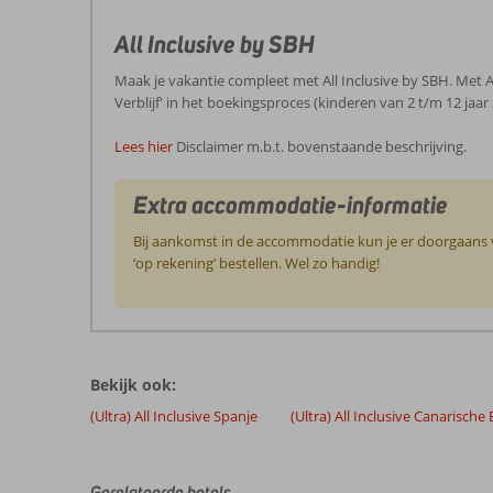
All Inclusive by SBH
Maak je vakantie compleet met All Inclusive by SBH. Met All
Verblijf' in het boekingsproces (kinderen van 2 t/m 12 jaar
Lees hier
Disclaimer m.b.t. bovenstaande beschrijving.
Extra accommodatie-informatie
Bij aankomst in de accommodatie kun je er doorgaans vo
‘op rekening’ bestellen. Wel zo handig!
De
beoordelingen
zijn
Bekijk ook:
door
onze
(Ultra) All Inclusive Spanje
(Ultra) All Inclusive Canarische
klanten
geschreven
na
Gerelateerde hotels