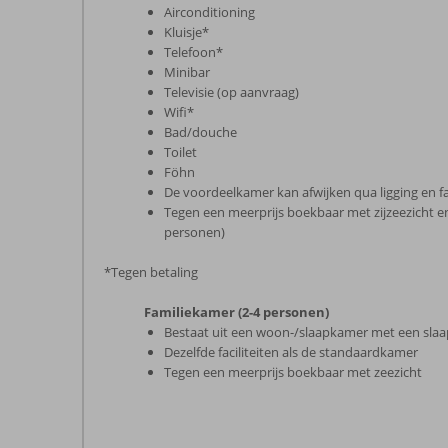
Airconditioning
Kluisje*
Telefoon*
Minibar
Televisie (op aanvraag)
Wifi*
Bad/douche
Toilet
Föhn
De voordeelkamer kan afwijken qua ligging en fac
Tegen een meerprijs boekbaar met zijzeezicht en 
personen)
*Tegen betaling
Familiekamer (2-4 personen)
Bestaat uit een woon-/slaapkamer met een sla
Dezelfde faciliteiten als de standaardkamer
Tegen een meerprijs boekbaar met zeezicht