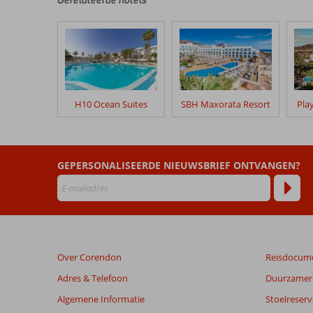
hun
verblijf
in
Fly
&
Go
SBH
Maxorata
H10 Ocean Suites
SBH Maxorata Resort
Pla
Resort
Beoordelingen
die
GEPERSONALISEERDE NIEUWSBRIEF ONTVANGEN?
ouder
zijn
dan
48
maanden
worden
Over Corendon
Reisdocum
niet
meer
Adres & Telefoon
Duurzamer 
weergegeven
Algemene Informatie
Stoelreserv
om