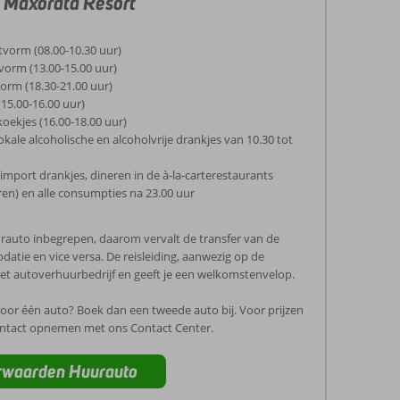
 Maxorata Resort
etvorm (08.00-10.30 uur)
vorm (13.00-15.00 uur)
vorm (18.30-21.00 uur)
(15.00-16.00 uur)
koekjes (16.00-18.00 uur)
okale alcoholische en alcoholvrije drankjes van 10.30 tot
 import drankjes, dineren in de à-la-carterestaurants
ren) en alle consumpties na 23.00 uur
uurauto inbegrepen, daarom vervalt de transfer van de
tie en vice versa. De reisleiding, aanwezig op de
 het autoverhuurbedrijf en geeft je een welkomstenvelop.
 voor één auto? Boek dan een tweede auto bij. Voor prijzen
ontact opnemen met ons Contact Center.
orwaarden Huurauto