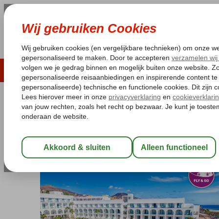
LAST MINUTE
ZOMER 2026
ZONVAKA
Pakketgarantie
Laagsteprijsgarantie*
Gratis
Spanje
Home
Canarische Eilanden
Fuerteventura
Jandia
Fly & G
Fly & Go SBH Maxorata Resort
All Inclusive
-
Hotel