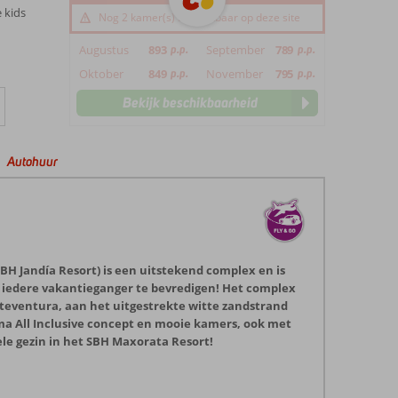
 kids
Nog 2 kamer(s) beschikbaar op deze site
Augustus
893
p.p.
September
789
p.p.
Oktober
849
p.p.
November
795
p.p.
Bekijk beschikbaarheid
Autohuur
BH Jandía Resort) is een uitstekend complex en is
iedere vakantieganger te bevredigen! Het complex
rteventura, aan het uitgestrekte witte zandstrand
ima All Inclusive concept en mooie kamers, ook met
ele gezin in het SBH Maxorata Resort!