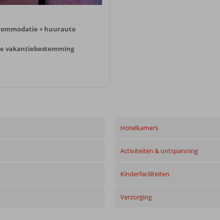
ccommodatie + huurauto
o je vakantiebestemming
Hotelkamers
Activiteiten & ontspanning
Kinderfaciliteiten
Verzorging