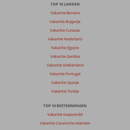
op
TOP 10 LANDEN
zondag
en
Vakantie Bonaire
woensdag
Vakantie Bulgarije
is
op
Vakantie Curacao
loopafstand
Vakantie Nederland
van
het
Vakantie Egypte
hotel.
Vakantie Gambia
Er
zijn
Vakantie Griekenland
weinig
Vakantie Portugal
winkels
in
Vakantie Spanje
de
Vakantie Turkije
buurt,
je
kan
TOP 10 BESTEMMINGEN
de
Vakantie Kaapverdië
bus
pakken
Vakantie Canarische eilanden
naar