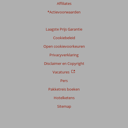
Affiliates
Filter
reisgezelschap
*Actievoorwaarden
Alle
Sorteren
Laagste Prijs Garantie
op
Cookiebeleid
datum (nieuw > oud)
Open cookievoorkeuren
Privacyverklaring
Alida
9,0
Nederland
Disclaimer en Copyright
Met vrienden
Vacatures
,
28 mei 2026
Pers
Pakketreis boeken
Over
Hotelketens
Costa
Calma:
Sitemap
De
Afrikaanse
markt