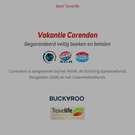
20
Best Tenerife
jaar!
Algemene indruk
9
Eten
8
Ligging
10
Kamers
9
Service
9
Kindvriendelijk
-
Vakantie Corendon
Prijs/kwaliteit
9
Wifi kwaliteit
8
Gegarandeerd veilig boeken en betalen
Anoniem
7,0
Nederland
Met partner
,
Corendon is aangesloten bij het ANVR, de Stichting Garantiefonds
10 maart 2026
Reisgelden (SGR) en het Calamiteitenfonds.
Over
Costa
Calma:
Fuerteventura
is
een
fijn