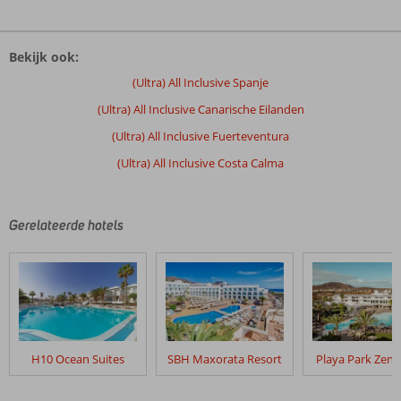
De
beoordelingen
Bekijk ook:
zijn
door
(Ultra) All Inclusive Spanje
onze
(Ultra) All Inclusive Canarische Eilanden
klanten
geschreven
(Ultra) All Inclusive Fuerteventura
na
(Ultra) All Inclusive Costa Calma
hun
verblijf
in
SBH
Gerelateerde hotels
Costa
Calma
Beach
Resort
Beoordelingen
die
H10 Ocean Suites
SBH Maxorata Resort
Playa Park Zens
ouder
zijn