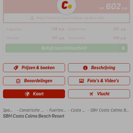
602
va
p.p.
Nog 2 kamer(s) beschikbaar op deze site
Augustus
728
p.p.
September
657
p.p.
Oktober
707
p.p.
November
659
p.p.
Bekijk beschikbaarheid
Prijzen & boeken
Beschrijving
Beoordelingen
Foto's & Video's
Kaart
Vlucht
Home
Spanje
Canarische Eilanden
Fuerteventura
Costa Calma
SBH Costa Calma Beach Resort
SBH Costa Calma Beach Resort