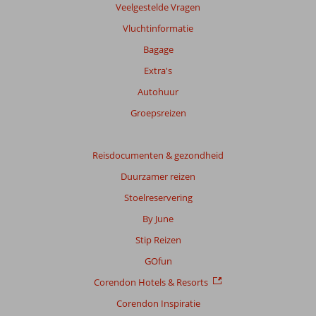
Totale
Veelgestelde Vragen
score
Vluchtinformatie
Gebaseerd
Bagage
op:
Extra's
129
beoordelingen
Autohuur
Groepsreizen
Scoreverdeling
Algemene indruk
6,8
Eten
6,6
Reisdocumenten & gezondheid
Ligging
7,5
Kamers
6,8
Duurzamer reizen
Service
7,1
Kindvriendelijk
6,3
Stoelreservering
Prijs/kwaliteit
6,8
Wifi kwaliteit
4,6
By June
Ervaringen
Stip Reizen
van
onze
GOfun
klanten
Corendon Hotels & Resorts
Taal
Nederlands (NL) (120)
Corendon Inspiratie