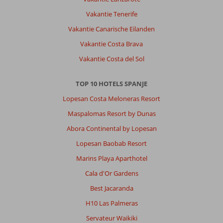
ligging
Vakantie Tenerife
aan
zee,
Vakantie Canarische Eilanden
mooie
Vakantie Costa Brava
zwembaden
en
Vakantie Costa del Sol
gezellige
animatie.
TOP 10 HOTELS SPANJE
Hotelkamers
zijn
Lopesan Costa Meloneras Resort
prima.
Maspalomas Resort by Dunas
We
hebben
Abora Continental by Lopesan
heerlijk
Lopesan Baobab Resort
gegeten
van
Marins Playa Aparthotel
de
Cala d'Or Gardens
buffetten!
Ik
Best Jacaranda
kom
H10 Las Palmeras
er
al
Servateur Waikiki