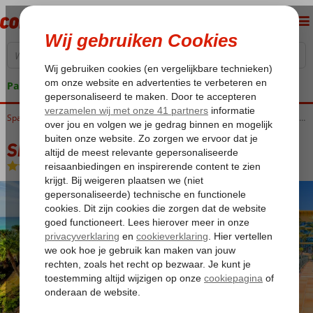
Pakketgarantie
Home
Spanje
Canarische Eilanden
Fuerteventura
Costa Calma
SBH Costa Calma Beach Resort
SBH Costa Calma Beach Resort
All Inclusive
-
Aparthotel