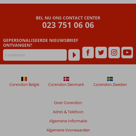
dan
48
maanden
BEL NU ONS CONTACT CENTER
worden
023 751 06 06
niet
meer
weergegeven
GEPERSONALISEERDE NIEUWSBRIEF
om
ONTVANGEN?
de
relevantie
van
de
getoonde
beoordelingen
Corendon België
Corendon Denmark
Corendon Zweden
te
garanderen.
Meer
Over Corendon
info
over
Adres & Telefoon
onze
Algemene Informatie
beoordelingen.
Algemene Voorwaarden