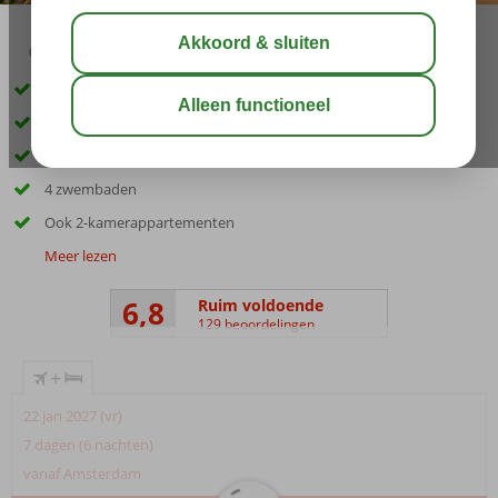
04:30
01:00
aug 27°
C
delen
bewaar
All Inclusive genieten!
Direct aan het zandstrand
Vlak bij het centrum van Costa Calma
4 zwembaden
Ook 2-kamerappartementen
Meer lezen
6,8
Ruim voldoende
129 beoordelingen
+
22 jan 2027 (vr)
7 dagen (6 nachten)
vanaf Amsterdam