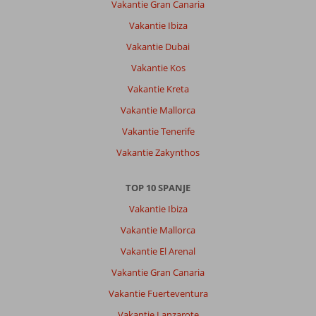
Vakantie Gran Canaria
Jandia
daar
Vakantie Ibiza
zijn
Vakantie Dubai
meer
winkels.
Vakantie Kos
Hotel
Vakantie Kreta
ligt
prima
Vakantie Mallorca
aan
Vakantie Tenerife
zee!
Vakantie Zakynthos
Over
SBH
TOP 10 SPANJE
Costa
Calma
Vakantie Ibiza
Beach
Vakantie Mallorca
Resort:
Vakantie El Arenal
Iets
verouderd
Vakantie Gran Canaria
hotel
Vakantie Fuerteventura
met
prima
Vakantie Lanzarote