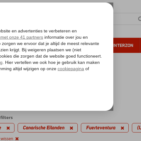
NTIE
VERRE REIZEN
ALL INCLUSIVE
WINTERZON
 annuleren*
kantie reizen
eventura
a) All Inclusive met Aparthotel
edingen
filters
e
Canarische Eilanden
Fuerteventura
(U
s wissen