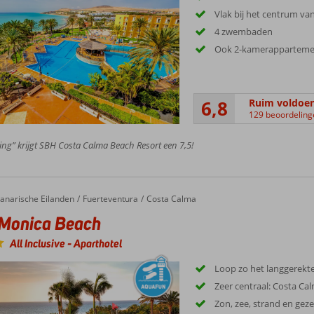
Vlak bij het centrum va
4 zwembaden
Ook 2-kamerappartem
6,8
Ruim voldoe
129 beoordeling
ing” krijgt SBH Costa Calma Beach Resort een 7,5!
anarische Eilanden
Fuerteventura
Costa Calma
Monica Beach
All Inclusive
-
Aparthotel
Loop zo het langgerekt
Zeer centraal: Costa Ca
Zon, zee, strand en geze