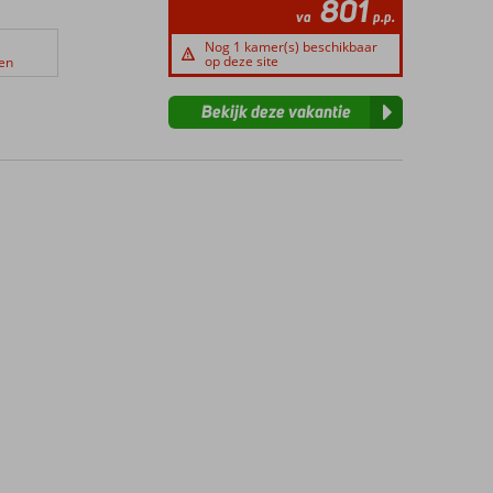
801
va
p.p.
Nog 1 kamer(s) beschikbaar
op deze site
en
Bekijk deze vakantie