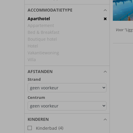
ACCOMMODATIETYPE
Aparthotel
Appartement
Voor “Ligg
Bed & Breakfast
Boutique hotel
Hotel
Vakantiewoning
Villa
AFSTANDEN
Strand
Centrum
KINDEREN
(4)
Kinderbad