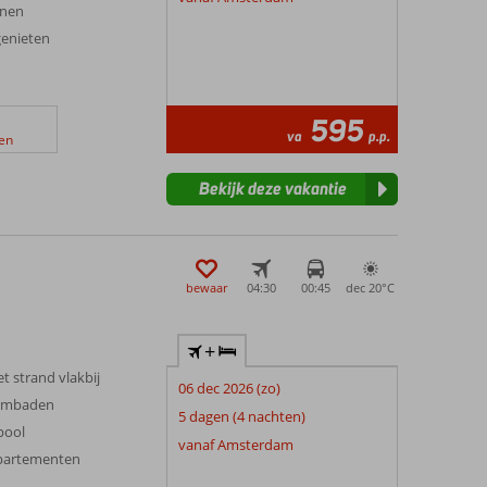
anen
 genieten
595
va
p.p.
en
Bekijk deze vakantie
bewaar
04:30
00:45
dec 20°
C
+
t strand vlakbij
06 dec 2026 (zo)
wembaden
5 dagen (4 nachten)
pool
vanaf Amsterdam
partementen