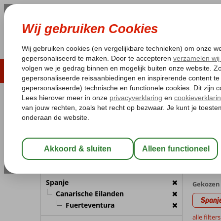
LAST MINUTE
ZOMER 2026
ZONVAKA
Pakketgarantie
Laagsteprijsgarantie*
Gratis
REISGEZELSCHAP
Home
Va
Kamer 1:
2 Personen
Fuert
met (Ultr
Wijzig Reisgezelschap
4 aanbi
BESTEMMING
Spanje
Gekozen 
Canarische Eilanden
Spanj
Fuerteventura
alle filter