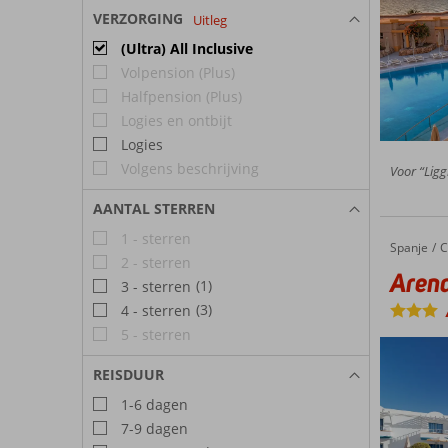
VERZORGING
Uitleg
(Ultra) All Inclusive
Volpension (Plus)
Halfpension (Plus)
Logies en ontbijt
Logies
Volgens beschrijving
Voor “Ligg
AANTAL STERREN
1 - sterren
Spanje
Arena Beach
Home
C
2 - sterren
Aren
(1)
3 - sterren
(3)
4 - sterren
5 - sterren
REISDUUR
1-6 dagen
7-9 dagen