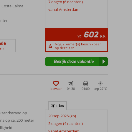
7 dagen (6 nachten)
n Costa Calma
vanaf Amsterdam
enten
602
va
p.p.
nde
Nog 2 kamer(s) beschikbaar
op deze site
en
Bekijk deze vakantie
bewaar
04:30
01:00
sep 27°
C
+
e zandstrand op
20 sep 2026 (zo)
lma op ca. 200 meter
5 dagen (4 nachten)
lligheid
vanaf Amsterdam