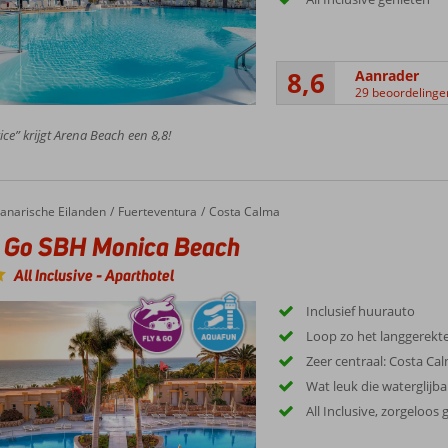
8,6
Aanrader
29 beoordelinge
ice” krijgt Arena Beach een 8,8!
anarische Eilanden
Fuerteventura
Costa Calma
& Go SBH Monica Beach
All Inclusive
-
Aparthotel
Inclusief huurauto
Loop zo het langgerekt
Zeer centraal: Costa Ca
Wat leuk die waterglijb
All Inclusive, zorgeloos