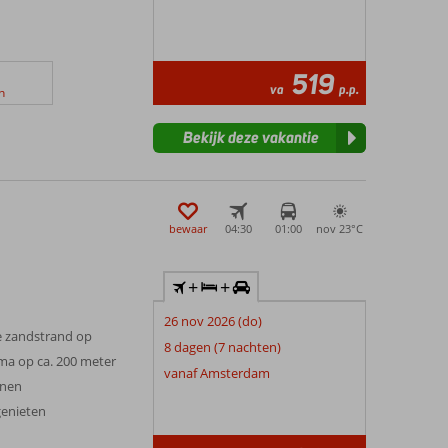
519
va
p.p.
n
Bekijk deze vakantie
bewaar
04:30
01:00
nov 23°
C
+
+
26 nov 2026 (do)
e zandstrand op
8 dagen (7 nachten)
lma op ca. 200 meter
vanaf Amsterdam
anen
 genieten