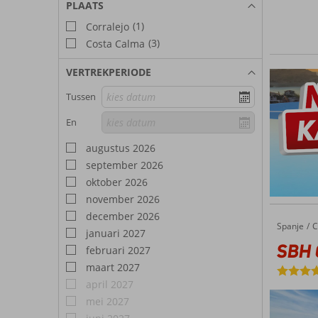
PLAATS
(1)
Corralejo
(3)
Costa Calma
VERTREKPERIODE
Tussen
En
augustus 2026
september 2026
oktober 2026
november 2026
december 2026
Spanje
SBH Costa Calma Beach Resort
Home
C
januari 2027
SBH 
februari 2027
maart 2027
april 2027
mei 2027