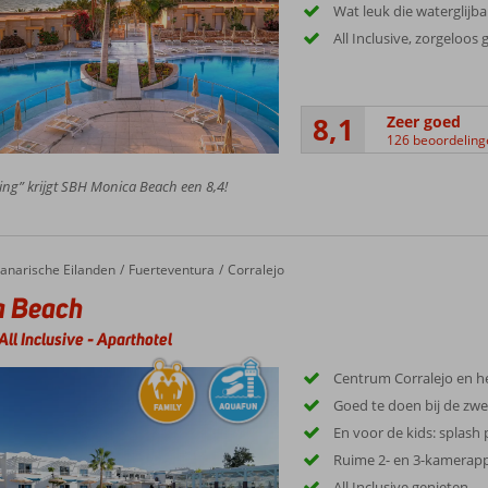
Wat leuk die waterglijb
All Inclusive, zorgeloos
8,1
Zeer goed
126 beoordeling
ing” krijgt SBH Monica Beach een 8,4!
anarische Eilanden
Fuerteventura
Corralejo
a Beach
All Inclusive
-
Aparthotel
Centrum Corralejo en he
Goed te doen bij de z
En voor de kids: splash 
Ruime 2- en 3-kamerap
All Inclusive genieten