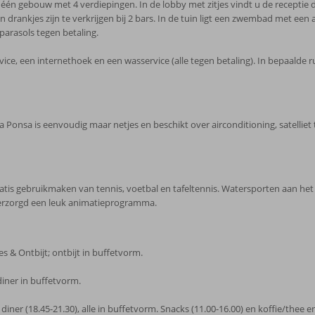
én gebouw met 4 verdiepingen. In de lobby met zitjes vindt u de receptie die 
 drankjes zijn te verkrijgen bij 2 bars. In de tuin ligt een zwembad met e
parasols tegen betaling.
ice, een internethoek en een wasservice (alle tegen betaling). In bepaalde 
onsa is eenvoudig maar netjes en beschikt over airconditioning, satelliet t
ratis gebruikmaken van tennis, voetbal en tafeltennis. Watersporten aan het s
verzorgd een leuk animatieprogramma.
es & Ontbijt; ontbijt in buffetvorm.
diner in buffetvorm.
en diner (18.45-21.30), alle in buffetvorm. Snacks (11.00-16.00) en koffie/thee 