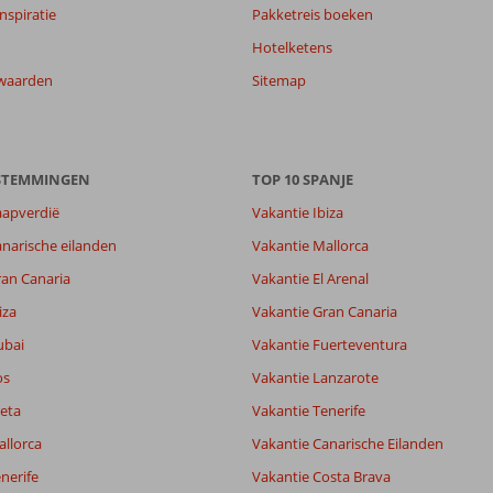
nspiratie
Pakketreis boeken
Hotelketens
waarden
Sitemap
ESTEMMINGEN
TOP 10 SPANJE
aapverdië
Vakantie Ibiza
narische eilanden
Vakantie Mallorca
ran Canaria
Vakantie El Arenal
iza
Vakantie Gran Canaria
ubai
Vakantie Fuerteventura
os
Vakantie Lanzarote
eta
Vakantie Tenerife
allorca
Vakantie Canarische Eilanden
nerife
Vakantie Costa Brava