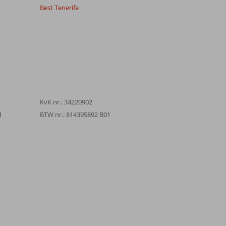
Best Tenerife
KvK nr.: 34220902
d
BTW nr.: 814395892 B01