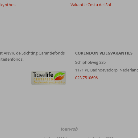
akynthos
Vakantie Costa del Sol
et ANVR, de Stichting Garantiefonds
CORENDON VLIEGVAKANTIES
iteitenfonds.
Schipholweg 335
1171 PL Badhoevedorp, Nederlan
023 7510606
TourWeb
©