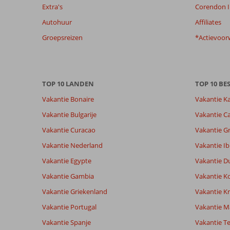
de
Extra's
Corendon I
getoonde
Autohuur
Affiliates
beoordelingen
te
Groepsreizen
*Actievoor
garanderen.
Meer
info
over
TOP 10 LANDEN
TOP 10 B
onze
beoordelingen.
Vakantie Bonaire
Vakantie K
Vakantie Bulgarije
Vakantie Ca
Vakantie Curacao
Vakantie G
Vakantie Nederland
Vakantie Ib
Vakantie Egypte
Vakantie D
Vakantie Gambia
Vakantie K
Vakantie Griekenland
Vakantie Kr
Vakantie Portugal
Vakantie M
Vakantie Spanje
Vakantie Te