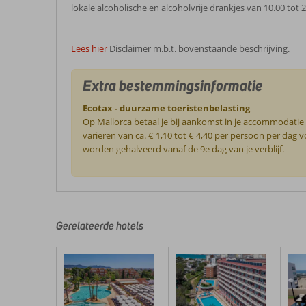
lokale alcoholische en alcoholvrije drankjes van 10.00 tot 2
Lees hier
Disclaimer m.b.t. bovenstaande beschrijving.
Extra bestemmingsinformatie
Ecotax - duurzame toeristenbelasting
Op Mallorca betaal je bij aankomst in je accommodatie
variëren van ca. € 1,10 tot € 4,40 per persoon per da
worden gehalveerd vanaf de 9e dag van je verblijf.
De
beoordelingen
zijn
door
Gerelateerde hotels
onze
klanten
geschreven
na
hun