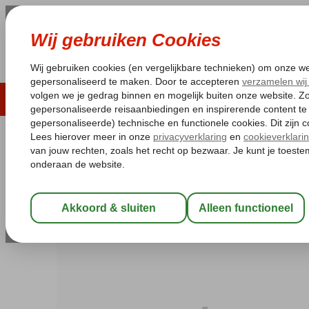
LAST MINUTE
ZOMER 2026
ZONVAKA
Pakketgarantie
Laagsteprijsgarantie*
Gratis
Spanje
Home
Balearen
Mallorca
Santa Ponsa
Globales Playa S
Globales Playa Santa Ponsa
Logies en ontbijt
-
Hotel