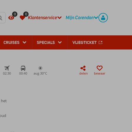
REGISTREER
CONTACT
0
0
Klantenservice
Mijn Corendon
CRUISES
SPECIALS
VLIEGTICKET
02:30
00:40
aug 30°
C
delen
bewaar
 het
 oud