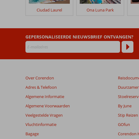
verblijf
in
Ciudad Laurel
Ona Luna Park
Globales
Playa
Santa
Ponsa
GEPERSONALISEERDE NIEUWSBRIEF ONTVANGEN?
Beoordelingen
die
ouder
zijn
dan
Over Corendon
Reisdocum
48
maanden
Adres & Telefoon
Duurzamer 
worden
Algemene Informatie
Stoelreserv
niet
meer
Algemene Voorwaarden
By June
weergegeven
Veelgestelde Vragen
Stip Reizen
om
de
Vluchtinformatie
GOfun
relevantie
Bagage
Corendon H
van