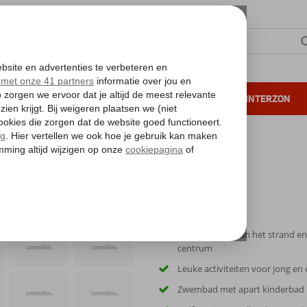
NTIE
VERRE REIZEN
ALL INCLUSIVE
WINTERZON
 annuleren*
anta Ponsa
Ca. 300 meter van het strand en
centrum
Leuke activiteiten voor jong en
Zwembad met apart kinderbad