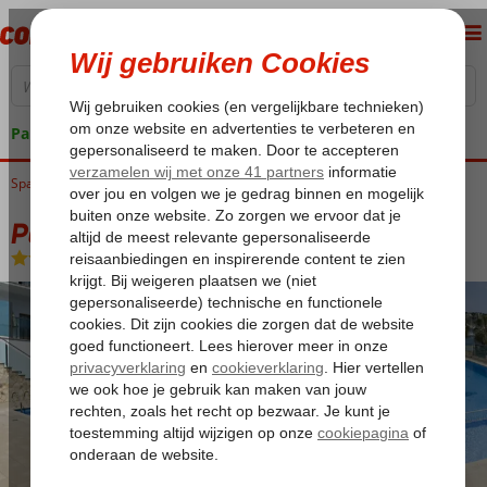
Pakketgarantie
Spanje
Home
Balearen
Mallorca
Porto Cristo
Porto Drach
Porto Drach
Logies
-
Appartement