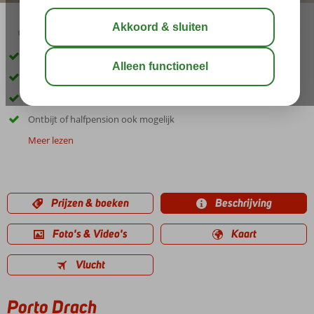
02:30
01:10
aug 30°
C
delen
bewaar
In de haven van Porto Cristo
Ca. 150 meter van het centrum
Moderne 2- & 3-kamerappartementen
Ontbijt of halfpension ook mogelijk
Meer lezen
Prijzen & boeken
Beschrijving
Foto's & Video's
Kaart
Vlucht
Porto Drach