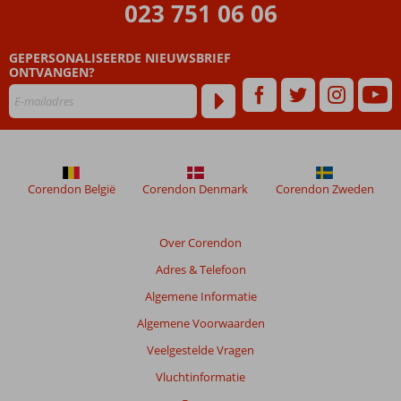
ouder
023 751 06 06
zijn
dan
GEPERSONALISEERDE NIEUWSBRIEF
48
ONTVANGEN?
maanden
worden
niet
meer
weergegeven
om
de
Corendon België
Corendon Denmark
Corendon Zweden
relevantie
van
de
Over Corendon
getoonde
Adres & Telefoon
beoordelingen
te
Algemene Informatie
garanderen.
Algemene Voorwaarden
Meer
info
Veelgestelde Vragen
over
Vluchtinformatie
onze
beoordelingen.