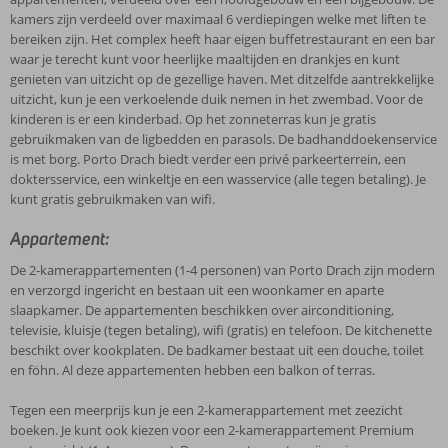
kamers zijn verdeeld over maximaal 6 verdiepingen welke met liften te
bereiken zijn. Het complex heeft haar eigen buffetrestaurant en een bar
waar je terecht kunt voor heerlijke maaltijden en drankjes en kunt
genieten van uitzicht op de gezellige haven. Met ditzelfde aantrekkelijke
uitzicht, kun je een verkoelende duik nemen in het zwembad. Voor de
kinderen is er een kinderbad. Op het zonneterras kun je gratis
gebruikmaken van de ligbedden en parasols. De badhanddoekenservice
is met borg. Porto Drach biedt verder een privé parkeerterrein, een
doktersservice, een winkeltje en een wasservice (alle tegen betaling). Je
kunt gratis gebruikmaken van wifi.
Appartement:
De 2-kamerappartementen (1-4 personen) van Porto Drach zijn modern
en verzorgd ingericht en bestaan uit een woonkamer en aparte
slaapkamer. De appartementen beschikken over airconditioning,
televisie, kluisje (tegen betaling), wifi (gratis) en telefoon. De kitchenette
beschikt over kookplaten. De badkamer bestaat uit een douche, toilet
en föhn. Al deze appartementen hebben een balkon of terras.
Tegen een meerprijs kun je een 2-kamerappartement met zeezicht
boeken. Je kunt ook kiezen voor een 2-kamerappartement Premium