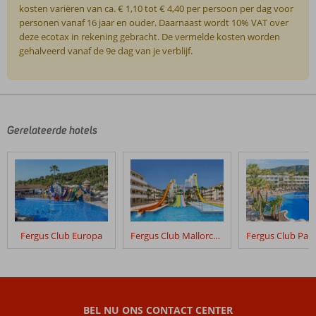
kosten variëren van ca. € 1,10 tot € 4,40 per persoon per dag voor
personen vanaf 16 jaar en ouder. Daarnaast wordt 10% VAT over
deze ecotax in rekening gebracht. De vermelde kosten worden
gehalveerd vanaf de 9e dag van je verblijf.
De
beoordelingen
zijn
door
Gerelateerde hotels
onze
klanten
geschreven
na
hun
verblijf
in
Fergus Club Europa
Fergus Club Mallorca Waterpark
Porto
Drach
Beoordelingen
die
BEL NU ONS CONTACT CENTER