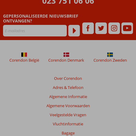
023 751 06 06
weergegeven
om
de
GEPERSONALISEERDE NIEUWSBRIEF
relevantie
ONTVANGEN?
van
de
getoonde
beoordelingen
te
garanderen.
Corendon België
Corendon Denmark
Corendon Zweden
Meer
info
over
Over Corendon
onze
beoordelingen.
Adres & Telefoon
Algemene Informatie
Algemene Voorwaarden
Veelgestelde Vragen
Vluchtinformatie
Bagage