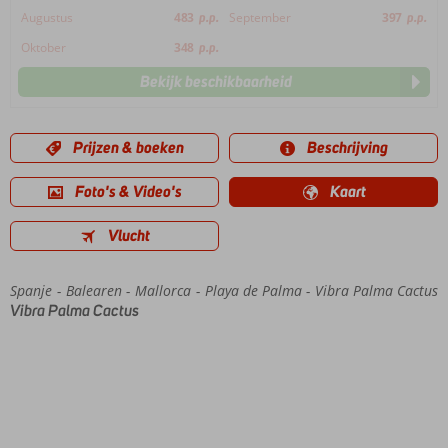
Augustus
483
p.p.
September
397
p.p.
Oktober
348
p.p.
Bekijk beschikbaarheid
Prijzen & boeken
Beschrijving
Foto's & Video's
Kaart
Vlucht
Spanje
Home
Balearen
Mallorca
Playa de Palma
Vibra Palma Cactus
Vibra Palma Cactus