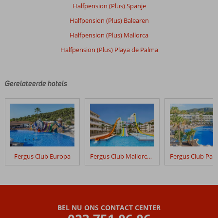
door
Halfpension (Plus) Spanje
onze
Halfpension (Plus) Balearen
klanten
geschreven
Halfpension (Plus) Mallorca
na
Halfpension (Plus) Playa de Palma
hun
verblijf
in
Vibra
Gerelateerde hotels
Palma
Cactus
Beoordelingen
die
ouder
zijn
Fergus Club Europa
Fergus Club Mallorca Waterpark
dan
48
maanden
worden
niet
BEL NU ONS CONTACT CENTER
meer