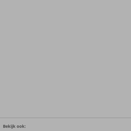
De
beoordelingen
Bekijk ook:
zijn