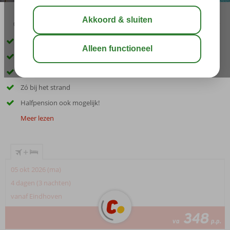
02:30
00:25
aug 30°
C
delen
bewaar
Gelegen in Playa de Palma
Verkoelend zwembad
Heerlijk restaurant
Zó bij het strand
Halfpension ook mogelijk!
Meer lezen
+
05 okt 2026 (ma)
4 dagen (3 nachten)
vanaf Eindhoven
348
va
p.p.