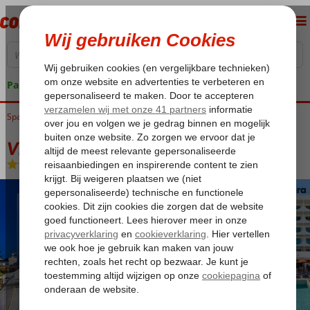
Pakketgarantie
Spanje
Home
Balearen
Mallorca
Playa de Palma
Vibra Palma Cactus
Vibra Palma Cactus
Logies en ontbijt
-
Hotel