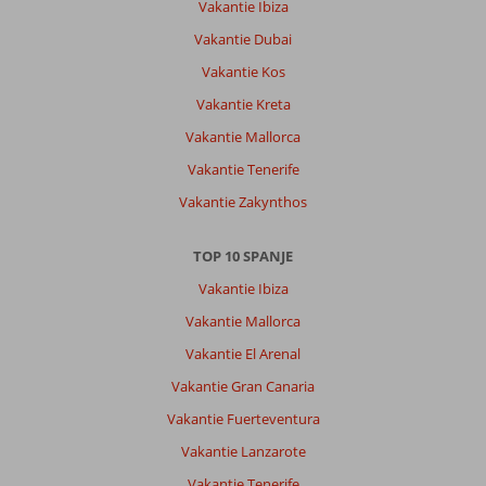
Vakantie Ibiza
en
airco
Vakantie Dubai
heel
Vakantie Kos
goed.
Vakantie Kreta
Algemene indruk
8
Eten
8
Vakantie Mallorca
Ligging
10
Kamers
8
Service
9
Kindvriendelijk
-
Vakantie Tenerife
Prijs/kwaliteit
9
Wifi kwaliteit
10
Vakantie Zakynthos
TOP 10 SPANJE
Anoniem
10
Nederland
Vakantie Ibiza
Met partner
,
Vakantie Mallorca
19 september 2022
Vakantie El Arenal
Vakantie Gran Canaria
Over
Playa
Vakantie Fuerteventura
de
Vakantie Lanzarote
Palma:
Vakantie Tenerife