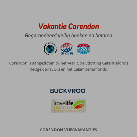
goed
Algemene indruk
10
Eten
10
Vakantie Corendon
Ligging
10
Kamers
9
Service
10
Kindvriendelijk
-
Gegarandeerd veilig boeken en betalen
Prijs/kwaliteit
10
Wifi kwaliteit
10
Johannes
8,0
Nederland
Corendon is aangesloten bij het ANVR, de Stichting Garantiefonds
Reisgelden (SGR) en het Calamiteitenfonds.
Met partner
,
16 augustus 2022
Over
Playa
de
Palma:
Veel
jongelui
CORENDON VLIEGVAKANTIES
met