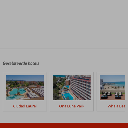
De
beoordelingen
zijn
door
Gerelateerde hotels
onze
klanten
geschreven
na
hun
verblijf
in
Ciudad Laurel
Ona Luna Park
Whala Beac
Pabisa
Sofia