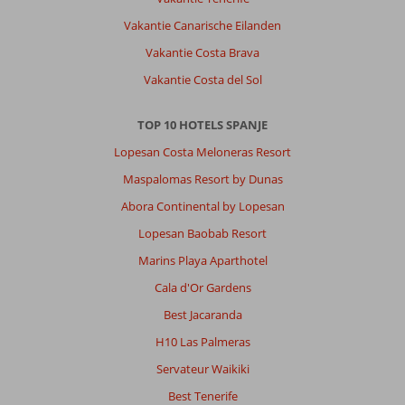
Prima
bestemming,
Vakantie Canarische Eilanden
liep
Vakantie Costa Brava
zelf
of
Vakantie Costa del Sol
krukken
dus
TOP 10 HOTELS SPANJE
niet
veel
Lopesan Costa Meloneras Resort
ondernomen
Maspalomas Resort by Dunas
Over
Abora Continental by Lopesan
Pabisa
Lopesan Baobab Resort
Sofia:
Ho
Marins Playa Aparthotel
tel
Cala d'Or Gardens
is
gewoon
Best Jacaranda
prima,
H10 Las Palmeras
geen
luxe
Servateur Waikiki
maar
Best Tenerife
gewoon