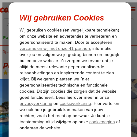
Pakketgarantie
Spanje
Home
Balearen
Mallorca
Playa de Palma
Pabisa Sofia
Pabisa Sofia
Logies en ontbijt
-
Hotel