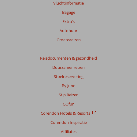
Vluchtinformatie
onze
beoordelingen.
Bagage
Extra's
Totale
Autohuur
score
Groepsreizen
Gebaseerd
op:
8
Reisdocumenten & gezondheid
beoordelingen
Duurzamer reizen
Stoelreservering
Scoreverdeling
By June
Algemene indruk
6,8
Eten
6,6
Stip Reizen
Ligging
8,1
Kamers
7,1
Service
7,3
Kindvriendelijk
-
GOfun
Prijs/kwaliteit
6,9
Wifi kwaliteit
6,1
Corendon Hotels & Resorts
Corendon Inspiratie
Ervaringen
van
Affiliates
onze