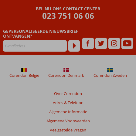
Beoordelingen
die
BEL NU ONS CONTACT CENTER
ouder
023 751 06 06
zijn
dan
GEPERSONALISEERDE NIEUWSBRIEF
48
ONTVANGEN?
maanden
worden
niet
meer
weergegeven
om
de
Corendon België
Corendon Denmark
Corendon Zweden
relevantie
van
de
Over Corendon
getoonde
Adres & Telefoon
beoordelingen
te
Algemene Informatie
garanderen.
Algemene Voorwaarden
Meer
info
Veelgestelde Vragen
over