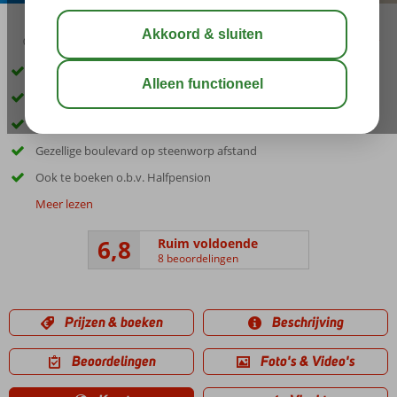
02:30
00:25
aug 30°
C
delen
bewaar
Al jaren favoriet!
Alle kamers in 2024 compleet gerenoveerd
Ideaal gelegen in het bruisende hart van Playa de Palma
Gezellige boulevard op steenworp afstand
Ook te boeken o.b.v. Halfpension
Meer lezen
6,8
Ruim voldoende
8 beoordelingen
Prijzen & boeken
Beschrijving
Beoordelingen
Foto's & Video's