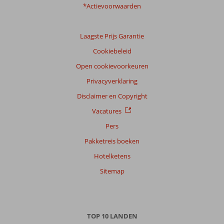
klanten
*Actievoorwaarden
Taal
Nederlands (NL) (3)
Laagste Prijs Garantie
Filter
Cookiebeleid
reisgezelschap
Open cookievoorkeuren
Alle
Privacyverklaring
Sorteren
op
Disclaimer en Copyright
datum (nieuw > oud)
Vacatures
Pers
Walter
8,0
Pakketreis boeken
Nederland
Hotelketens
Met vrienden
,
09 juli 2023
Sitemap
Over
Playa
TOP 10 LANDEN
de