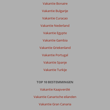
Palma:
Vakantie Bonaire
Levendige
Vakantie Bulgarije
omgeving,
Vakantie Curacao
mooie
stranden.
Vakantie Nederland
Ook
Vakantie Egypte
goede
fiets
Vakantie Gambia
verbinding
Vakantie Griekenland
naar
Palma.
Vakantie Portugal
Vakantie Spanje
Over
Pabisa
Vakantie Turkije
Sofia:
Prijs
TOP 10 BESTEMMINGEN
kwaliteit
dik
Vakantie Kaapverdië
in
Vakantie Canarische eilanden
orde,
goede
Vakantie Gran Canaria
bedden,