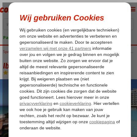
Pakketgarantie
Home
Spanje
Balearen
Mallorca
Playa de Palma
Iberostar Selection Playa de Palma
Iberostar Selection Playa de Palma
Logies en ontbijt
-
Hotel