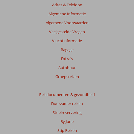
over
Adres & Telefoon
onze
Algemene Informatie
beoordelingen.
Algemene Voorwaarden
Veelgestelde Vragen
Vluchtinformatie
Bagage
Extra's
Autohuur
Groepsreizen
Reisdocumenten & gezondheid
Duurzamer reizen
Stoelreservering
By June
Stip Reizen