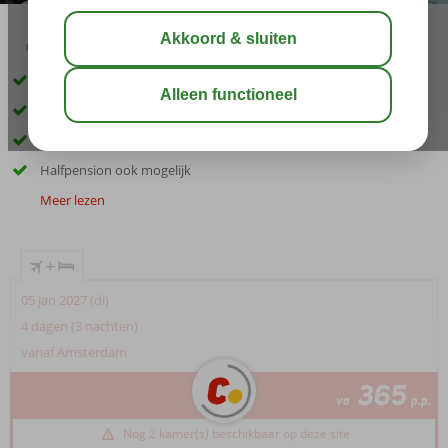
02:30
00:25
aug 30°
C
delen
bewaar
Vlak bij het strand en aan de boulevard
Infinity zwembad op het dak
Entertainment
Halfpension ook mogelijk
Meer lezen
+
05 jan 2027 (di)
4 dagen (3 nachten)
vanaf Amsterdam
365
va
p.p.
Nog 2 kamer(s) beschikbaar op deze site