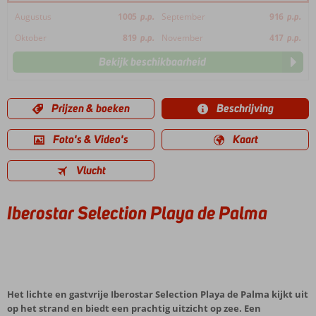
Augustus
1005
p.p.
September
916
p.p.
Oktober
819
p.p.
November
417
p.p.
Bekijk beschikbaarheid
Prijzen & boeken
Beschrijving
Foto's & Video's
Kaart
Vlucht
Iberostar Selection Playa de Palma
Het lichte en gastvrije Iberostar Selection Playa de Palma kijkt uit
op het strand en biedt een prachtig uitzicht op zee. Een