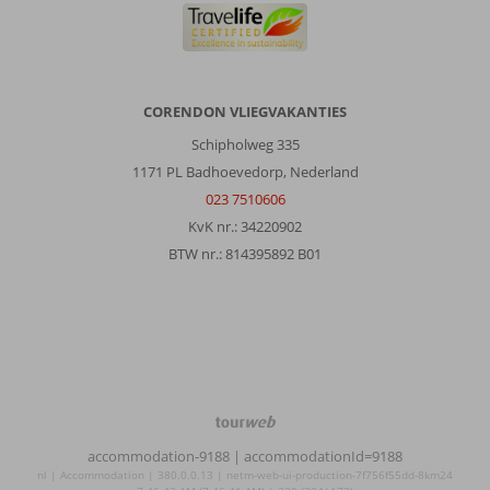
CORENDON VLIEGVAKANTIES
Schipholweg 335
1171 PL Badhoevedorp, Nederland
023 7510606
KvK nr.: 34220902
BTW nr.: 814395892 B01
TourWeb
©
accommodation-9188
| accommodationId=9188
NetMatch
nl | Accommodation | 380.0.0.13 | netm-web-ui-production-7f756f55dd-8km24