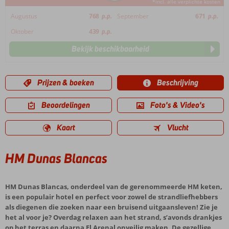
*incl. alle verplichte kosten
Augustus
768
p.p.
September
671
p.p.
Oktober
439
p.p.
Bekijk beschikbaarheid
Prijzen & boeken
Beschrijving
Beoordelingen
Foto's & Video's
Kaart
Vlucht
HM Dunas Blancas
HM Dunas Blancas, onderdeel van de gerenommeerde HM keten,
is een populair hotel en perfect voor zowel de strandliefhebbers
als diegenen die zoeken naar een bruisend uitgaansleven! Zie je
het al voor je? Overdag relaxen aan het strand, s’avonds drankjes
op het terras en daarna El Arenal onveilig maken. De gezellige