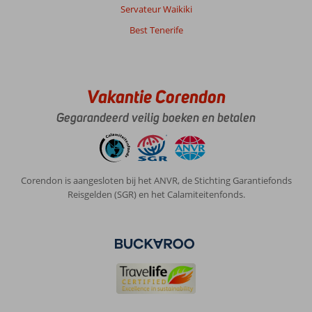
is
Servateur Waikiki
ook
Best Tenerife
dichtbij
het
hotel.
Met
oudere
Vakantie Corendon
kinderen
is
Gegarandeerd veilig boeken en betalen
het
een
prima
bestemming,
Corendon is aangesloten bij het ANVR, de Stichting Garantiefonds
ik
Reisgelden (SGR) en het Calamiteitenfonds.
zou
er
niet
snel
heen
gaan
met
jonge
kinderen,