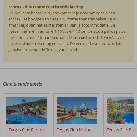
Ecotax - duurzame toeristenbelasting
Op Mallorca betaal je bij aankomst in je accommodatie een
ecotax. De hoogte van deze duurzame toeristenbelasting is
afhankelijk van het aantal sterren van je accommodatie. De
kosten variëren van ca. € 1,10 tot € 4,40 per persoon per dag voor
personen vanaf 16 jaar en ouder. Daarnaast wordt 10% VAT over
deze ecotax in rekening gebracht. De vermelde kosten worden
gehalveerd vanaf de 9e dag van je verblijf.
De
beoordelingen
zijn
door
Gerelateerde hotels
onze
klanten
geschreven
na
hun
verblijf
in
Fergus Club Europa
Fergus Club Mallorca Waterpark
HM