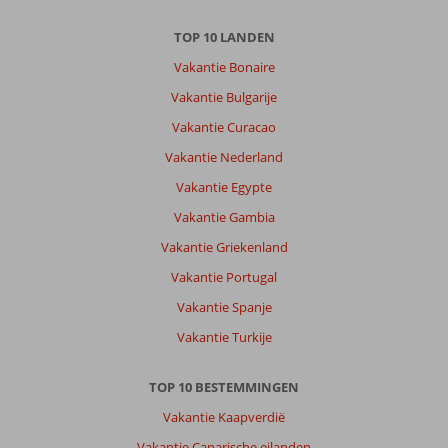
Over
TOP 10 LANDEN
Playa
de
Vakantie Bonaire
Palma:
Vakantie Bulgarije
Was
Vakantie Curacao
een
fijne
Vakantie Nederland
vakantie.
Vakantie Egypte
Alles
was
Vakantie Gambia
tot
Vakantie Griekenland
ons
verwachting,
Vakantie Portugal
wij
Vakantie Spanje
raden
het
Vakantie Turkije
iedereen
aan
TOP 10 BESTEMMINGEN
:)
Vakantie Kaapverdië
Over
Vakantie Canarische eilanden