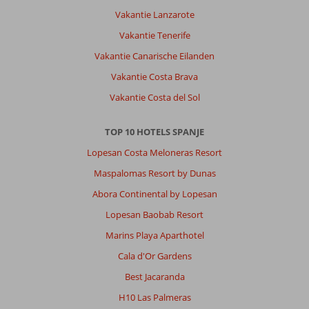
8,0
Nederland
Vakantie Lanzarote
Gezin met oud(ere) kind(eren)
,
09 augustus 2025
Vakantie Tenerife
Vakantie Canarische Eilanden
Over
Vakantie Costa Brava
Playa
Vakantie Costa del Sol
de
Palma:
TOP 10 HOTELS SPANJE
Het
strand
Lopesan Costa Meloneras Resort
is
Maspalomas Resort by Dunas
dichtbij
en
Abora Continental by Lopesan
de
Lopesan Baobab Resort
haltes
om
Marins Playa Aparthotel
naar
Cala d'Or Gardens
de
hoofdstad
Best Jacaranda
te
H10 Las Palmeras
gaan