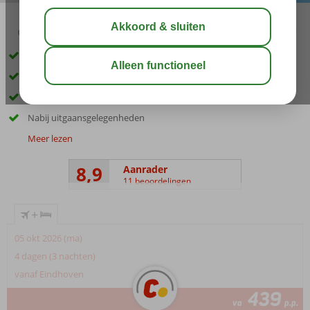
02:30
00:25
aug 30°
C
delen
bewaar
Op steenworp afstand van het strand
Aan de rand van bruisende El Arenal
Goede sfeer en vriendelijk personeel
Nabij uitgaansgelegenheden
Meer lezen
8,9
Aanrader
11 beoordelingen
+
05 okt 2026 (ma)
4 dagen (3 nachten)
vanaf Eindhoven
439
va
p.p.