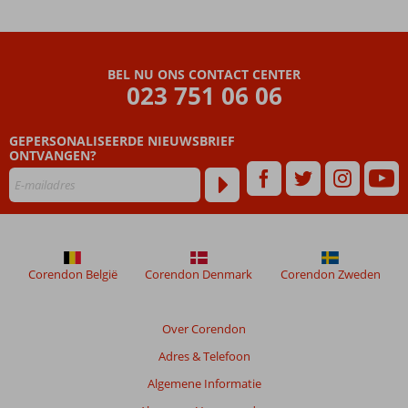
Dunas
Blancas
Beoordelingen
BEL NU ONS CONTACT CENTER
die
023 751 06 06
ouder
zijn
GEPERSONALISEERDE NIEUWSBRIEF
dan
ONTVANGEN?
48
maanden
worden
niet
meer
weergegeven
om
Corendon België
Corendon Denmark
Corendon Zweden
de
relevantie
van
Over Corendon
de
Adres & Telefoon
getoonde
beoordelingen
Algemene Informatie
te