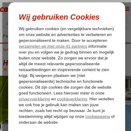
Pakketgarantie
Spanje
Home
Balearen
Mallorca
Playa de Palma
HM Dunas Blancas
HM Dunas Blancas
Logies en ontbijt
-
Hotel