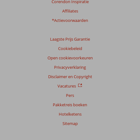
Corendon Inspiratie
Ervaringen
Affiliates
van
onze
*Actievoorwaarden
klanten
Taal
Laagste Prijs Garantie
Nederlands (NL) (10)
Cookiebeleid
Filter
reisgezelschap
Open cookievoorkeuren
Alle
Privacyverklaring
Sorteren
Disclaimer en Copyright
op
Vacatures
datum (nieuw > oud)
Pers
Pakketreis boeken
Robert
8,0
Hotelketens
Nederland
Gezin met jong(e) kind(eren)
Sitemap
,
16 augustus 2025