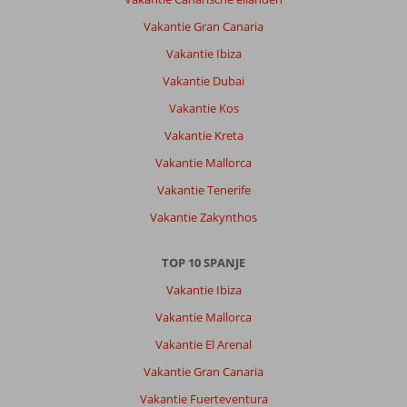
HM
Dunas
Vakantie Gran Canaria
Blancas:
Vakantie Ibiza
Perfecte
ligging.
Vakantie Dubai
Zwembad
Vakantie Kos
was
lekker
Vakantie Kreta
en
Vakantie Mallorca
strand
is
Vakantie Tenerife
op
Vakantie Zakynthos
loop
afstand.
TOP 10 SPANJE
Algemene indruk
8
Eten
9
Vakantie Ibiza
Ligging
9
Kamers
9
Service
9
Kindvriendelijk
9
Vakantie Mallorca
Prijs/kwaliteit
9
Wifi kwaliteit
9
Vakantie El Arenal
Vakantie Gran Canaria
Anoniem
Vakantie Fuerteventura