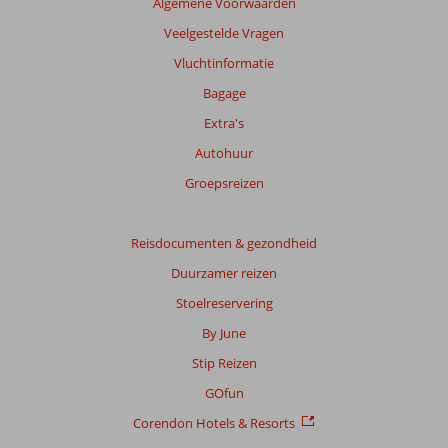
Algemene Voorwaarden
garanderen.
Meer
Veelgestelde Vragen
info
Vluchtinformatie
over
onze
Bagage
beoordelingen.
Extra's
Autohuur
Totale
score
Groepsreizen
Gebaseerd
op:
Reisdocumenten & gezondheid
11
Duurzamer reizen
beoordelingen
Stoelreservering
By June
Scoreverdeling
Stip Reizen
Algemene indruk
8,9
Eten
8,1
Ligging
8,7
Kamers
7,5
GOfun
Service
9,0
Kindvriendelijk
8,2
Corendon Hotels & Resorts
Prijs/kwaliteit
8,3
Wifi kwaliteit
7,6