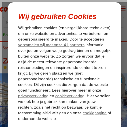
Pakketgarantie
Spanje
Home
Balearen
Mallorca
Palma Nova
Zafiro Palmanova & Spa
Zafiro Palmanova & Spa
Logies
-
Appartement