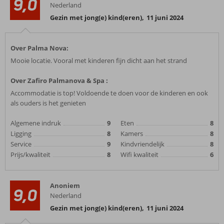
9,0
Nederland
Gezin met jong(e) kind(eren)
,
11 juni 2024
Over Palma Nova:
Mooie locatie. Vooral met kinderen fijn dicht aan het strand
Over Zafiro Palmanova & Spa :
Accommodatie is top! Voldoende te doen voor de kinderen en ook
als ouders is het genieten
Algemene indruk
9
Eten
8
Ligging
8
Kamers
8
Service
9
Kindvriendelijk
8
Prijs/kwaliteit
8
Wifi kwaliteit
6
Anoniem
9,0
Nederland
Gezin met jong(e) kind(eren)
,
11 juni 2024