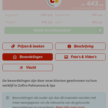
443
va
p.p.
*incl. alle verplichte kosten
Augustus
1692
p.p.
September
695
p.p.
Oktober
618
p.p.
April
443
p.p.
Bekijk beschikbaarheid
Prijzen & boeken
Beschrijving
Beoordelingen
Foto's & Video's
Vlucht
De beoordelingen zijn door onze klanten geschreven na hun
verblijf in Zafiro Palmanova & Spa
Beoordelingen die ouder zijn dan 48 maanden worden niet
meer weergegeven om de relevantie van de getoonde
beoordelingen te garanderen.
Meer info over onze