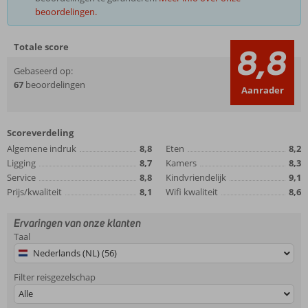
beoordelingen.
Totale score
8,8
Gebaseerd op:
67
beoordelingen
Aanrader
Scoreverdeling
Algemene indruk
8,8
Eten
8,2
Ligging
8,7
Kamers
8,3
Service
8,8
Kindvriendelijk
9,1
Prijs/kwaliteit
8,1
Wifi kwaliteit
8,6
Ervaringen van onze klanten
Taal
Nederlands (NL) (56)
Filter reisgezelschap
Alle