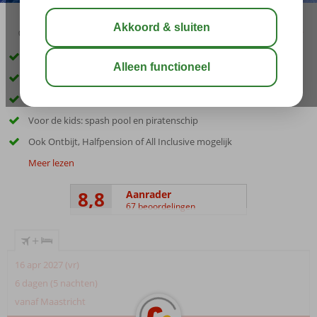
02:30
00:35
aug 30°
C
delen
bewaar
Zafiro Palmanova & Spa = luxe, service en kwaliteit
Ca. 200 meter van het zandstrand en het centrum
Ruime premium appartementen voor het hele gezin
Voor de kids: spash pool en piratenschip
Ook Ontbijt, Halfpension of All Inclusive mogelijk
Meer lezen
8,8
Aanrader
67 beoordelingen
+
16 apr 2027 (vr)
6 dagen (5 nachten)
vanaf Maastricht