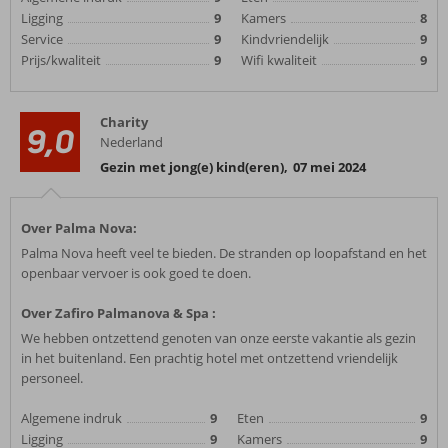
Ligging
9
Kamers
8
Service
9
Kindvriendelijk
9
Prijs/kwaliteit
9
Wifi kwaliteit
9
Charity
9,0
Nederland
Gezin met jong(e) kind(eren)
,
07 mei 2024
Over Palma Nova:
Palma Nova heeft veel te bieden. De stranden op loopafstand en het
openbaar vervoer is ook goed te doen.
Over Zafiro Palmanova & Spa :
We hebben ontzettend genoten van onze eerste vakantie als gezin
in het buitenland. Een prachtig hotel met ontzettend vriendelijk
personeel.
Algemene indruk
9
Eten
9
Ligging
9
Kamers
9