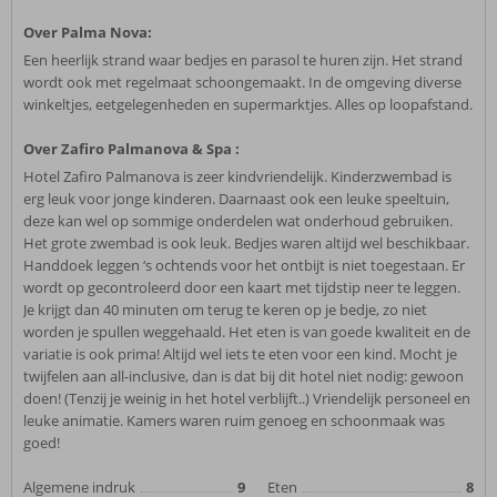
Over Palma Nova:
Een heerlijk strand waar bedjes en parasol te huren zijn. Het strand
wordt ook met regelmaat schoongemaakt. In de omgeving diverse
winkeltjes, eetgelegenheden en supermarktjes. Alles op loopafstand.
Over Zafiro Palmanova & Spa :
Hotel Zafiro Palmanova is zeer kindvriendelijk. Kinderzwembad is
erg leuk voor jonge kinderen. Daarnaast ook een leuke speeltuin,
deze kan wel op sommige onderdelen wat onderhoud gebruiken.
Het grote zwembad is ook leuk. Bedjes waren altijd wel beschikbaar.
Handdoek leggen ‘s ochtends voor het ontbijt is niet toegestaan. Er
wordt op gecontroleerd door een kaart met tijdstip neer te leggen.
Je krijgt dan 40 minuten om terug te keren op je bedje, zo niet
worden je spullen weggehaald. Het eten is van goede kwaliteit en de
variatie is ook prima! Altijd wel iets te eten voor een kind. Mocht je
twijfelen aan all-inclusive, dan is dat bij dit hotel niet nodig: gewoon
doen! (Tenzij je weinig in het hotel verblijft..) Vriendelijk personeel en
leuke animatie. Kamers waren ruim genoeg en schoonmaak was
goed!
Algemene indruk
9
Eten
8