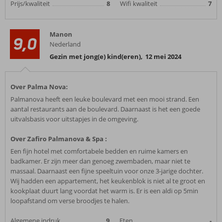
Prijs/kwaliteit
8
Wifi kwaliteit
7
Manon
9,0
Nederland
Gezin met jong(e) kind(eren)
,
12 mei 2024
Over Palma Nova:
Palmanova heeft een leuke boulevard met een mooi strand. Een
aantal restaurants aan de boulevard. Daarnaast is het een goede
uitvalsbasis voor uitstapjes in de omgeving.
Over Zafiro Palmanova & Spa :
Een fijn hotel met comfortabele bedden en ruime kamers en
badkamer. Er zijn meer dan genoeg zwembaden, maar niet te
massaal. Daarnaast een fijne speeltuin voor onze 3-jarige dochter.
Wij hadden een appartement, het keukenblok is niet al te groot en
kookplaat duurt lang voordat het warm is. Er is een aldi op 5min
loopafstand om verse broodjes te halen.
Algemene indruk
9
Eten
-