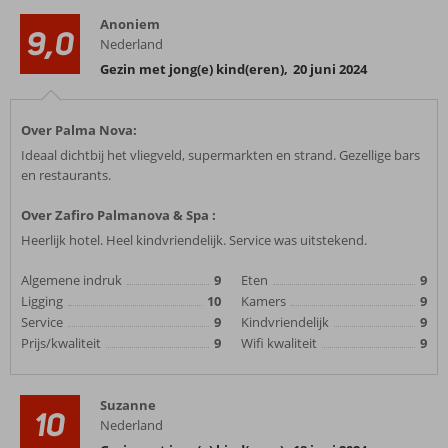
Anoniem
9,0
Nederland
Gezin met jong(e) kind(eren)
,
20 juni 2024
Over Palma Nova:
Ideaal dichtbij het vliegveld, supermarkten en strand. Gezellige bars
en restaurants.
Over Zafiro Palmanova & Spa :
Heerlijk hotel. Heel kindvriendelijk. Service was uitstekend.
Algemene indruk
9
Eten
9
Ligging
10
Kamers
9
Service
9
Kindvriendelijk
9
Prijs/kwaliteit
9
Wifi kwaliteit
9
Suzanne
10
Nederland