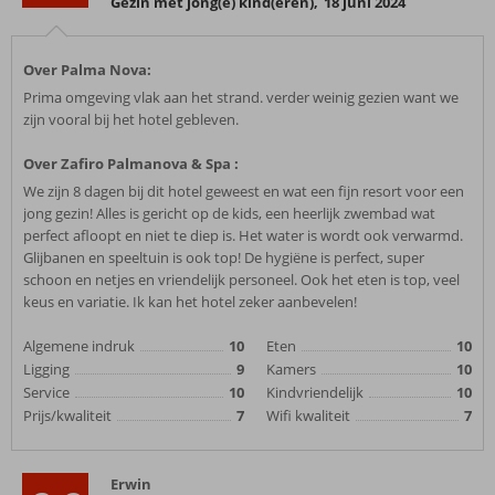
Gezin met jong(e) kind(eren)
,
18 juni 2024
Over Palma Nova:
Prima omgeving vlak aan het strand. verder weinig gezien want we
zijn vooral bij het hotel gebleven.
Over Zafiro Palmanova & Spa :
We zijn 8 dagen bij dit hotel geweest en wat een fijn resort voor een
jong gezin! Alles is gericht op de kids, een heerlijk zwembad wat
perfect afloopt en niet te diep is. Het water is wordt ook verwarmd.
Glijbanen en speeltuin is ook top! De hygiëne is perfect, super
schoon en netjes en vriendelijk personeel. Ook het eten is top, veel
keus en variatie. Ik kan het hotel zeker aanbevelen!
Algemene indruk
10
Eten
10
Ligging
9
Kamers
10
Service
10
Kindvriendelijk
10
Prijs/kwaliteit
7
Wifi kwaliteit
7
Erwin