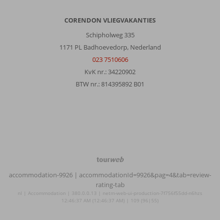
CORENDON VLIEGVAKANTIES
Schipholweg 335
1171 PL Badhoevedorp, Nederland
023 7510606
KvK nr.: 34220902
BTW nr.: 814395892 B01
TourWeb
©
accommodation-9926
| accommodationId=9926&pag=4&tab=review-
NetMatch
rating-tab
nl | Accommodation | 380.0.0.13 | netm-web-ui-production-7f756f55dd-n6hzs
12:46:37 AM (12:46:37 AM) | 109 (96|55)