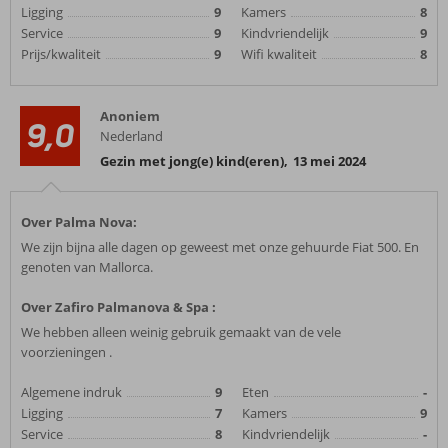
Ligging
9
Kamers
8
Service
9
Kindvriendelijk
9
Prijs/kwaliteit
9
Wifi kwaliteit
8
Anoniem
9,0
Nederland
Gezin met jong(e) kind(eren)
,
13 mei 2024
Over Palma Nova:
We zijn bijna alle dagen op geweest met onze gehuurde Fiat 500. En
genoten van Mallorca.
Over Zafiro Palmanova & Spa :
We hebben alleen weinig gebruik gemaakt van de vele
voorzieningen .
Algemene indruk
9
Eten
-
Ligging
7
Kamers
9
Service
8
Kindvriendelijk
-