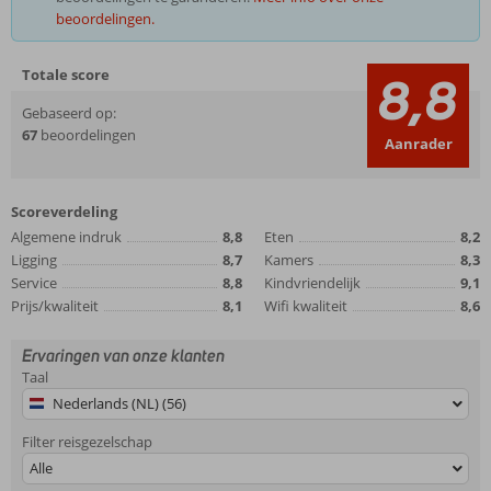
beoordelingen.
Totale score
8,8
Gebaseerd op:
67
beoordelingen
Aanrader
Scoreverdeling
Algemene indruk
8,8
Eten
8,2
Ligging
8,7
Kamers
8,3
Service
8,8
Kindvriendelijk
9,1
Prijs/kwaliteit
8,1
Wifi kwaliteit
8,6
Ervaringen van onze klanten
Taal
Nederlands (NL) (56)
Filter reisgezelschap
Alle