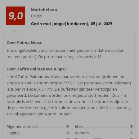
Mariahelena
9,0
Belgie
Gezin met jong(e) kind(eren)
,
05 juli 2025
Over Palma Nova:
Er is ongetwijfeld vanalles te zien (niet gedaan omdat we reisden
met een peuter). De promenade langs de zee is tof !
Over Zafiro Palmanova & Spa :
Hotel Zafiro Palmanova is een aanrader, zeker voor gezinnen met
kinderen. Het is enorm proper ??????. Het personeel (echt iedereen)
is super vriendelijk ??????. De buffetten zijn zeer verzorgd en
gevarieerd. De kamers worden ook netjes onderhouden. De all-in
formule is echt een all-in formule; de alcoholische dranken zijn van
de gekende merken (geen lokale vervangers), ook alle ijsjes overdag
zijn inbegrepen! Eén woord : super !
Algemene indruk
9
Eten
9
Ligging
8
Kamers
5