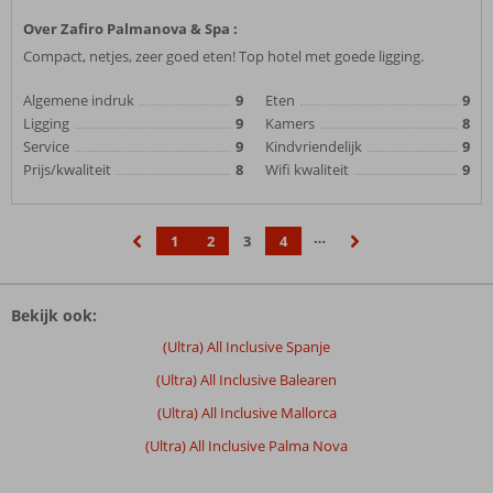
Over Zafiro Palmanova & Spa :
Compact, netjes, zeer goed eten! Top hotel met goede ligging.
Algemene indruk
9
Eten
9
Ligging
9
Kamers
8
Service
9
Kindvriendelijk
9
Prijs/kwaliteit
8
Wifi kwaliteit
9
…
1
2
3
4
‹
›
Bekijk ook:
(Ultra) All Inclusive Spanje
(Ultra) All Inclusive Balearen
(Ultra) All Inclusive Mallorca
(Ultra) All Inclusive Palma Nova