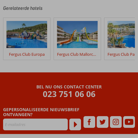
Gerelateerde hotels
Fergus Club Europa
Fergus Club Mallorca Waterpark
BEL NU ONS CONTACT CENTER
023 751 06 06
GEPERSONALISEERDE NIEUWSBRIEF
ONTVANGEN?