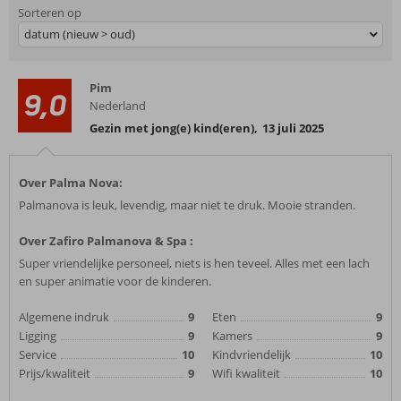
Sorteren op
datum (nieuw > oud)
Pim
9,0
Nederland
Gezin met jong(e) kind(eren)
,
13 juli 2025
Over Palma Nova:
Palmanova is leuk, levendig, maar niet te druk. Mooie stranden.
Over Zafiro Palmanova & Spa :
Super vriendelijke personeel, niets is hen teveel. Alles met een lach
en super animatie voor de kinderen.
Algemene indruk
9
Eten
9
Ligging
9
Kamers
9
Service
10
Kindvriendelijk
10
Prijs/kwaliteit
9
Wifi kwaliteit
10