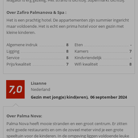
Magaluf is erg gezellig. Het strand is dichtbij. Supermarkt dichtbij.
Over Zafiro Palmanova & Spa :
Het is een prachtig hotel. De appartementen zijn summier ingericht
maar voldoende. Het is echt een prima hotel voor een gezin met
kleine kinderen.
Algemene indruk
8
Eten
-
Ligging
8
Kamers
7
Service
8
Kindvriendelijk
-
Prijs/kwaliteit
7
Wifi kwaliteit
8
Lisanne
7,0
Nederland
Gezin met jong(e) kind(eren)
,
06 september 2024
Over Palma Nova:
Palma Nova heeft mooie stranden en een groot centrum. Er zitten
echt goede restaurants en om de zoveel meter vind je een grote
speeltuin voor de kinderen. In de omgeving liggen voldoende leuke