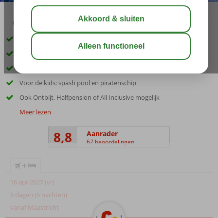
02:30
00:35
aug 30°
C
delen
bewaar
Zafiro Palmanova & Spa = luxe, service en kwaliteit
Ca. 200 meter van het zandstrand en het centrum
Ruime premium appartementen voor het hele gezin
Voor de kids: spash pool en piratenschip
Ook Ontbijt, Halfpension of All Inclusive mogelijk
Meer lezen
8,8
Aanrader
67 beoordelingen
+
16 apr 2027 (vr)
6 dagen (5 nachten)
vanaf Maastricht