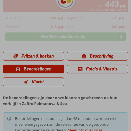
443
va
p.p.
*incl. alle verplichte kosten
Augustus
1692
p.p.
September
695
p.p.
Oktober
618
p.p.
April
443
p.p.
Bekijk beschikbaarheid
Prijzen & boeken
Beschrijving
Beoordelingen
Foto's & Video's
Vlucht
De beoordelingen zijn door onze klanten geschreven na hun
verblijf in Zafiro Palmanova & Spa
Beoordelingen die ouder zijn dan 48 maanden worden niet
meer weergegeven om de relevantie van de getoonde
beoordelingen te garanderen.
Meer info over onze