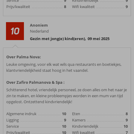
Service
9
Kindvriendelijk
9
Prijs/kwaliteit
8
Wifi kwaliteit
9
Anoniem
10
Nederland
Gezin met jong(e) kind(eren)
,
09 mei 2025
Over Palma Nova:
Leuke omgeving, voor elk wat wils qua restaurants en boetiekjes,
klantvriendelijkheid staat hoog in het vaandel.
Over Zafiro Palmanova & Spa :
Schitterend hotel, vriendelijk personeel, ze doen alles om het naar je
zin te maken, en kleine probleempjes worden in een mum van tijd
opgelost. Ontzettend kindvriendelijk!
Algemene indruk
10
Eten
8
Ligging
9
Kamers
9
Service
10
Kindvriendelijk
10
Prijs/kwaliteit
10
Wifi kwaliteit
7