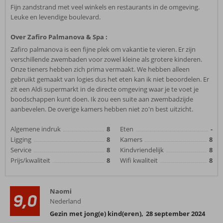
Fijn zandstrand met veel winkels en restaurants in de omgeving.
Leuke en levendige boulevard.
Over Zafiro Palmanova & Spa :
Zafiro palmanova is een fijne plek om vakantie te vieren. Er zijn
verschillende zwembaden voor zowel kleine als grotere kinderen.
Onze tieners hebben zich prima vermaakt. We hebben alleen
gebruikt gemaakt van logies dus het eten kan ik niet beoordelen. Er
zit een Aldi supermarkt in de directe omgeving waar je te voet je
boodschappen kunt doen. Ik zou een suite aan zwembadzijde
aanbevelen. De overige kamers hebben niet zo'n best uitzicht.
Algemene indruk
8
Eten
-
Ligging
8
Kamers
8
Service
8
Kindvriendelijk
8
Prijs/kwaliteit
8
Wifi kwaliteit
8
Naomi
9,0
Nederland
Gezin met jong(e) kind(eren)
,
28 september 2024