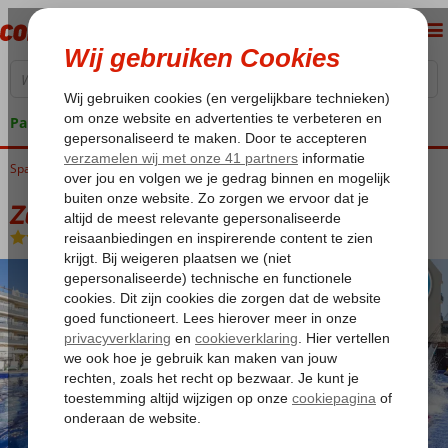
Pakketgarantie
Spanje
Home
Balearen
Mallorca
Palma Nova
Zafiro Palmanova & Spa
Zafiro Palmanova & Spa
Logies
-
Appartement