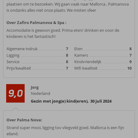
plaatsen om te bezoeken. Wij gaan vaak naar Mallorca , Palmanova
is ondanks alles niet onze plaats. We misten sfeer
Over Zafiro Palmanova & Spa :
Accomodatie is gewoon goed. Prima eten/ drinken en voor de
kinderen is het fantastisch!
Algemene indruk
7
Eten
8
Ligging
8
Kamers
7
Service
8
Kindvriendelijk
9
Prijs/kwaliteit
7
Wifi kwaliteit
10
Jorg
9,0
Nederland
Gezin met jong(e) kind(eren)
,
30 juli 2024
Over Palma Nova:
Strand super mooi, ligging tov vliegveld goed. Mallorca is een fijn
eiland.