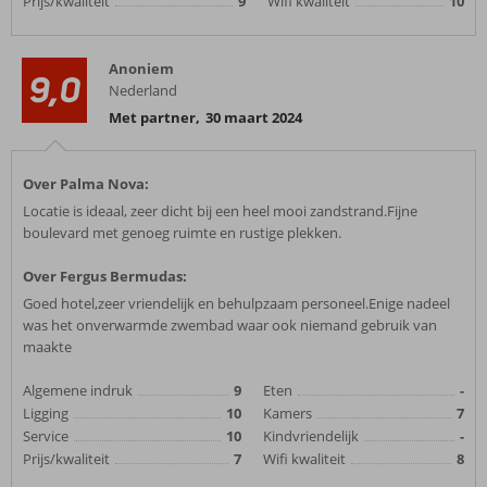
Prijs/kwaliteit
9
Wifi kwaliteit
10
Anoniem
9,0
Nederland
Met partner
,
30 maart 2024
Over Palma Nova:
Locatie is ideaal, zeer dicht bij een heel mooi zandstrand.Fijne
boulevard met genoeg ruimte en rustige plekken.
Over Fergus Bermudas:
Goed hotel,zeer vriendelijk en behulpzaam personeel.Enige nadeel
was het onverwarmde zwembad waar ook niemand gebruik van
maakte
Algemene indruk
9
Eten
-
Ligging
10
Kamers
7
Service
10
Kindvriendelijk
-
Prijs/kwaliteit
7
Wifi kwaliteit
8