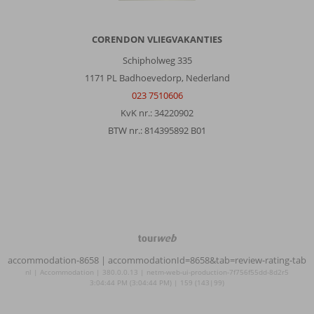
CORENDON VLIEGVAKANTIES
Schipholweg 335
1171 PL Badhoevedorp, Nederland
023 7510606
KvK nr.: 34220902
BTW nr.: 814395892 B01
TourWeb
©
accommodation-8658
| accommodationId=8658&tab=review-rating-tab
NetMatch
nl | Accommodation | 380.0.0.13 | netm-web-ui-production-7f756f55dd-8d2r5
3:04:44 PM (3:04:44 PM) | 159 (143|99)