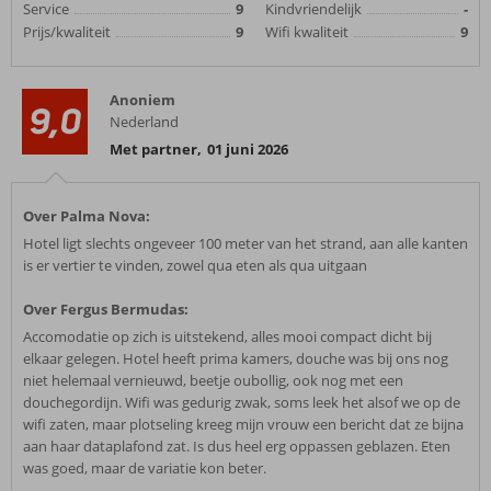
Service
9
Kindvriendelijk
-
Prijs/kwaliteit
9
Wifi kwaliteit
9
Anoniem
9,0
Nederland
Met partner
,
01 juni 2026
Over Palma Nova:
Hotel ligt slechts ongeveer 100 meter van het strand, aan alle kanten
is er vertier te vinden, zowel qua eten als qua uitgaan
Over Fergus Bermudas:
Accomodatie op zich is uitstekend, alles mooi compact dicht bij
elkaar gelegen. Hotel heeft prima kamers, douche was bij ons nog
niet helemaal vernieuwd, beetje oubollig, ook nog met een
douchegordijn. Wifi was gedurig zwak, soms leek het alsof we op de
wifi zaten, maar plotseling kreeg mijn vrouw een bericht dat ze bijna
aan haar dataplafond zat. Is dus heel erg oppassen geblazen. Eten
was goed, maar de variatie kon beter.