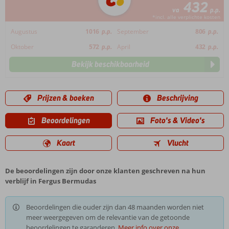
432
va
p.p.
*incl. alle verplichte kosten
Augustus
1016
p.p.
September
806
p.p.
Oktober
572
p.p.
April
432
p.p.
Bekijk beschikbaarheid
Prijzen & boeken
Beschrijving
Beoordelingen
Foto's & Video's
Kaart
Vlucht
De beoordelingen zijn door onze klanten geschreven na hun
verblijf in Fergus Bermudas
Beoordelingen die ouder zijn dan 48 maanden worden niet
meer weergegeven om de relevantie van de getoonde
beoordelingen te garanderen.
Meer info over onze