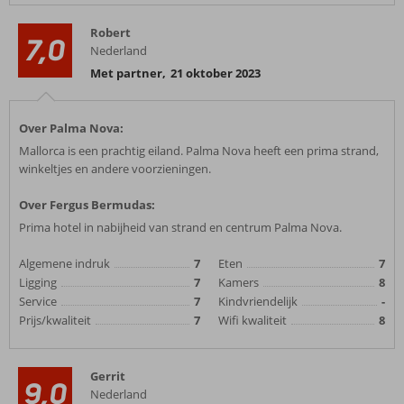
Robert
7,0
Nederland
Met partner
,
21 oktober 2023
Over Palma Nova:
Mallorca is een prachtig eiland. Palma Nova heeft een prima strand,
winkeltjes en andere voorzieningen.
Over Fergus Bermudas:
Prima hotel in nabijheid van strand en centrum Palma Nova.
Algemene indruk
7
Eten
7
Ligging
7
Kamers
8
Service
7
Kindvriendelijk
-
Prijs/kwaliteit
7
Wifi kwaliteit
8
Gerrit
9,0
Nederland