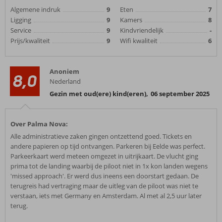
Algemene indruk
9
Eten
7
Ligging
9
Kamers
8
Service
9
Kindvriendelijk
-
Prijs/kwaliteit
9
Wifi kwaliteit
6
Anoniem
8,0
Nederland
Gezin met oud(ere) kind(eren)
,
06 september 2025
Over Palma Nova:
Alle administratieve zaken gingen ontzettend goed. Tickets en
andere papieren op tijd ontvangen. Parkeren bij Eelde was perfect.
Parkeerkaart werd meteen omgezet in uitrijkaart. De vlucht ging
prima tot de landing waarbij de piloot niet in 1x kon landen wegens
'missed approach'. Er werd dus ineens een doorstart gedaan. De
terugreis had vertraging maar de uitleg van de piloot was niet te
verstaan, iets met Germany en Amsterdam. Al met al 2,5 uur later
terug.