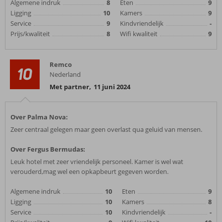
Algemene indruk
8
Eten
9
Ligging
10
Kamers
9
Service
9
Kindvriendelijk
-
Prijs/kwaliteit
8
Wifi kwaliteit
9
Remco
10
Nederland
Met partner
,
11 juni 2024
Over Palma Nova:
Zeer centraal gelegen maar geen overlast qua geluid van mensen.
Over Fergus Bermudas:
Leuk hotel met zeer vriendelijk personeel. Kamer is wel wat
verouderd,mag wel een opkapbeurt gegeven worden.
Algemene indruk
10
Eten
9
Ligging
10
Kamers
8
Service
10
Kindvriendelijk
-