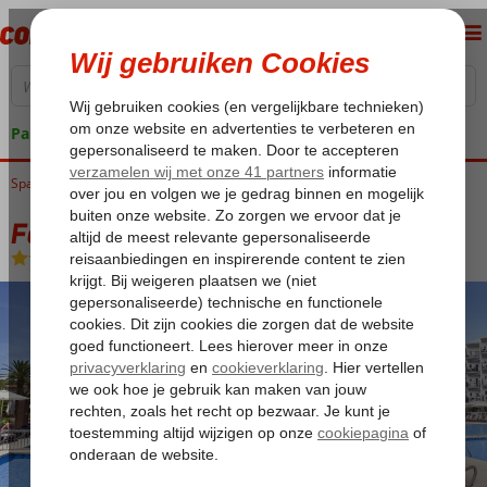
Pakketgarantie
Spanje
Home
Balearen
Mallorca
Palma Nova
Fergus Bermudas
Fergus Bermudas
Logies en ontbijt
-
Hotel