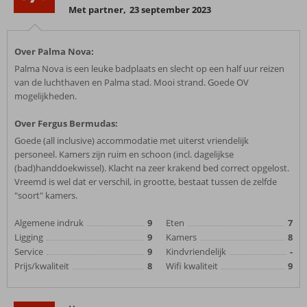
Met partner
,
23 september 2023
Over Palma Nova:
Palma Nova is een leuke badplaats en slecht op een half uur reizen
van de luchthaven en Palma stad. Mooi strand. Goede OV
mogelijkheden.
Over Fergus Bermudas:
Goede (all inclusive) accommodatie met uiterst vriendelijk
personeel. Kamers zijn ruim en schoon (incl. dagelijkse
(bad)handdoekwissel). Klacht na zeer krakend bed correct opgelost.
Vreemd is wel dat er verschil, in grootte, bestaat tussen de zelfde
"soort" kamers.
Algemene indruk
9
Eten
7
Ligging
9
Kamers
8
Service
9
Kindvriendelijk
-
Prijs/kwaliteit
8
Wifi kwaliteit
9