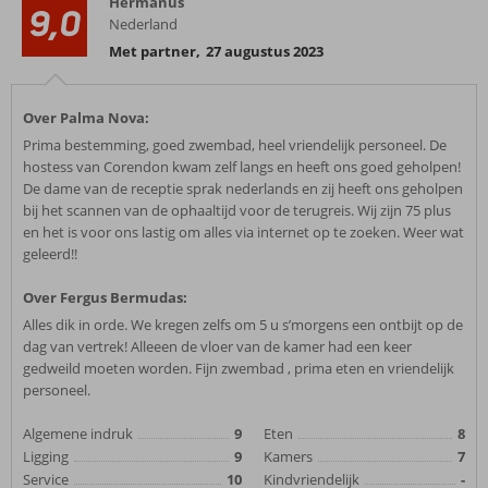
Hermanus
9,0
Nederland
Met partner
,
27 augustus 2023
Over Palma Nova:
Prima bestemming, goed zwembad, heel vriendelijk personeel. De
hostess van Corendon kwam zelf langs en heeft ons goed geholpen!
De dame van de receptie sprak nederlands en zij heeft ons geholpen
bij het scannen van de ophaaltijd voor de terugreis. Wij zijn 75 plus
en het is voor ons lastig om alles via internet op te zoeken. Weer wat
geleerd!!
Over Fergus Bermudas:
Alles dik in orde. We kregen zelfs om 5 u s’morgens een ontbijt op de
dag van vertrek! Alleeen de vloer van de kamer had een keer
gedweild moeten worden. Fijn zwembad , prima eten en vriendelijk
personeel.
Algemene indruk
9
Eten
8
Ligging
9
Kamers
7
Service
10
Kindvriendelijk
-