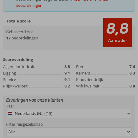
beoordelingen.
Totale score
8,8
Gebaseerd op:
17
beoordelingen
Aanrader
Scoreverdeling
Algemene indruk
8,8
Eten
7,4
Ligging
9,1
Kamers
8,3
Service
9,1
Kindvriendelijk
-
Prijs/kwaliteit
8,2
Wifi kwaliteit
8,8
Ervaringen van onze klanten
Taal
Nederlands (NL) (13)
Filter reisgezelschap
Alle