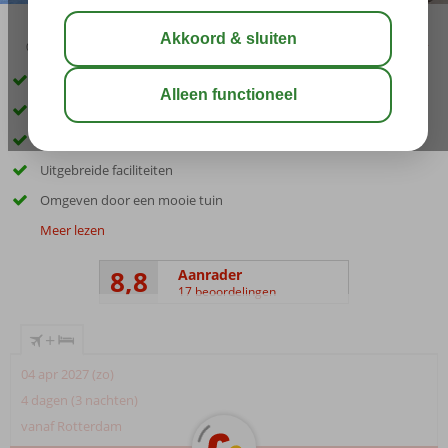
02:30
00:35
aug 30°
C
delen
bewaar
Super ligging t.o.v. strand, boulevard en winkels
In een half uurtje in Palma de Mallorca!
Moderne ruime kamers
Uitgebreide faciliteiten
Omgeven door een mooie tuin
Meer lezen
8,8
Aanrader
17 beoordelingen
+
04 apr 2027 (zo)
4 dagen (3 nachten)
vanaf Rotterdam