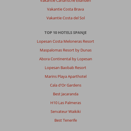
Vakantie Canarische Eilanden
en
boulevard
Vakantie Costa Brava
en
Vakantie Costa del Sol
7
minuten
van
TOP 10 HOTELS SPANJE
het
Lopesan Costa Meloneras Resort
strand.
Maspalomas Resort by Dunas
Over
Abora Continental by Lopesan
Fly
&
Lopesan Baobab Resort
Go
Marins Playa Aparthotel
Fergus
Club
Cala d'Or Gardens
Mallorca
Best Jacaranda
Waterpark:
H10 Las Palmeras
ouderwets
ingebouwd
Servateur Waikiki
met
Best Tenerife
een
klein