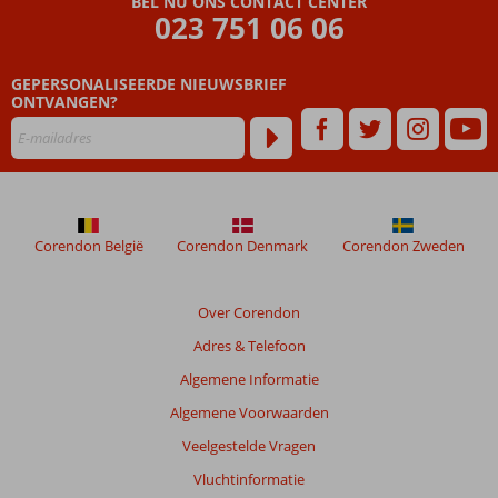
BEL NU ONS CONTACT CENTER
48
023 751 06 06
maanden
worden
niet
GEPERSONALISEERDE NIEUWSBRIEF
meer
ONTVANGEN?
weergegeven
om
de
relevantie
van
de
Corendon België
Corendon Denmark
Corendon Zweden
getoonde
beoordelingen
te
Over Corendon
garanderen.
Meer
Adres & Telefoon
info
Algemene Informatie
over
onze
Algemene Voorwaarden
beoordelingen.
Veelgestelde Vragen
Vluchtinformatie
Totale