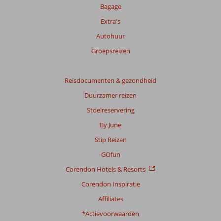
score
Bagage
Extra's
Gebaseerd
op:
Autohuur
228
Groepsreizen
beoordelingen
Reisdocumenten & gezondheid
Scoreverdeling
Duurzamer reizen
Algemene indruk
7,9
Eten
6,9
Ligging
8,5
Kamers
7,7
Stoelreservering
Service
7,8
Kindvriendelijk
8,3
By June
Prijs/kwaliteit
7,6
Wifi kwaliteit
7,6
Stip Reizen
Ervaringen
GOfun
van
Corendon Hotels & Resorts
onze
klanten
Corendon Inspiratie
Taal
Affiliates
Nederlands (NL) (167)
*Actievoorwaarden
Filter