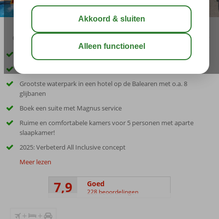
02:30
00:40
aug 30°
C
delen
bewaar
Inclusief huurauto
Compleet vernieuwd en uniek (familie)resort!
Grootste waterpark in een hotel op de Balearen met o.a. 8
glijbanen
Boek een suite met Magnus service
Ruime en comfortabele kamers voor 5 personen met aparte
slaapkamer!
2025: Verbeterd All Inclusive concept
Meer lezen
7,9
Goed
228 beoordelingen
+
+