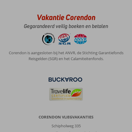
roostertje.
3
persoon
Vakantie Corendon
kamer.
Kids
Gegarandeerd veilig boeken en betalen
in
de
slaapkamer.
Bed
Corendon is aangesloten bij het ANVR, de Stichting Garantiefonds
in
Reisgelden (SGR) en het Calamiteitenfonds.
de
woonkamer
erg
hard,
tot
stijve
nek
aan
toe.
Eten
CORENDON VLIEGVAKANTIES
simpel.
Voor
Schipholweg 335
kids