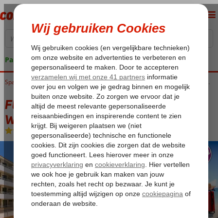
Pakketgarantie
Home
Spanje
Balearen
Mallorca
Magaluf-Calvia Beach
Fly & Go Fergus Club Mallorca Waterpark
Fly & Go Fergus Club Mallorca
Waterpark
All Inclusive
-
Hotel