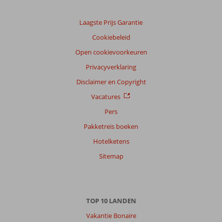
reisgezelschap
Alle
Laagste Prijs Garantie
Cookiebeleid
Sorteren
op
Open cookievoorkeuren
datum (nieuw > oud)
Privacyverklaring
Disclaimer en Copyright
Myrna
8,0
Vacatures
Nederland
Gezin met jong(e) kind(eren)
Pers
,
23 juli 2026
Pakketreis boeken
Hotelketens
Over
Sitemap
Magaluf-
Calvia
Beach:
Mooi
TOP 10 LANDEN
strand.
Bedjes
Vakantie Bonaire