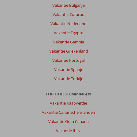
alleen
Vakantie Bulgarije
erg
duur.
Vakantie Curacao
20,-
Vakantie Nederland
voor
2
Vakantie Egypte
bedjes
Vakantie Gambia
en
parasol.
Vakantie Griekenland
Leuk
Vakantie Portugal
en
gezellig
Vakantie Spanje
stadje.
Vakantie Turkije
Geen
last
van
TOP 10 BESTEMMINGEN
dronken
Vakantie Kaapverdië
jonhe
lui.
Vakantie Canarische eilanden
Echt
Vakantie Gran Canaria
wel
meer
Vakantie Ibiza
gezinnen