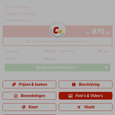
05 okt 2026 (ma)
8 dagen (7 nachten)
vanaf Eindhoven
870
va
p.p.
Nog 1 kamer(s) beschikbaar op deze site
Augustus
1215
p.p.
September
852
p.p.
Oktober
850
p.p.
Bekijk beschikbaarheid
Prijzen & boeken
Beschrijving
Beoordelingen
Foto's & Video's
Kaart
Vlucht