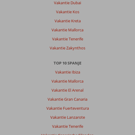
Vakantie Dubai
te
zien
Vakantie Kos
op
Vakantie Kreta
straat.
En
Vakantie Mallorca
veel
Vakantie Tenerife
vriendelijkheid
ook.
Vakantie Zakynthos
Accommodatie
ligt
TOP 10 SPANJE
echt
heel
Vakantie Ibiza
goed
Vakantie Mallorca
te
doen
Vakantie El Arenal
van
Vakantie Gran Canaria
alles.
5
Vakantie Fuerteventura
minuten
Vakantie Lanzarote
voor
het
Vakantie Tenerife
stadje