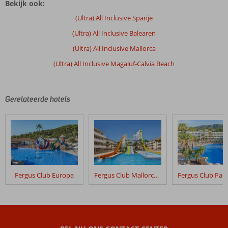
Bekijk ook:
zijn
door
(Ultra) All Inclusive Spanje
onze
(Ultra) All Inclusive Balearen
klanten
geschreven
(Ultra) All Inclusive Mallorca
na
(Ultra) All Inclusive Magaluf-Calvia Beach
hun
verblijf
in
Fly
Gerelateerde hotels
&
Go
Fergus
Club
Mallorca
Waterpark
Fergus Club Europa
Fergus Club Mallorca Waterpark
Beoordelingen
die
ouder
zijn
dan