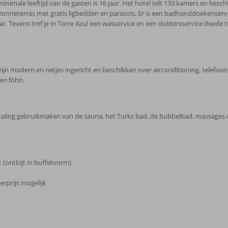
minimale leeftijd van de gasten is 16 jaar. Het hotel telt 133 kamers en besc
 zonneterras met gratis ligbedden en parasols. Er is een badhanddoekenserv
r. Tevens tref je in Torre Azul een wasservice en een doktersservice (beide t
 modern en netjes ingericht en beschikken over airconditioning, telefoon, kl
en föhn.
betaling gebruikmaken van de sauna, het Turks bad, de bubbelbad, massages
t (ontbijt in buffetvorm).
erprijs mogelijk