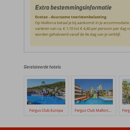
Extra bestemmingsinformatie
Ecotax - duurzame toeristenbelasting
Op Mallorca betaal je bij aankomst in je accommodatie
variëren van ca. € 1,10 tot € 4,40 per persoon per da
worden gehalveerd vanaf de 9e dag van je verblijf.
De
beoordelingen
zijn
door
Gerelateerde hotels
onze
klanten
geschreven
na
hun
verblijf
in
Fergus Club Europa
Fergus Club Mallorca Waterpark
Torre
Azul
&