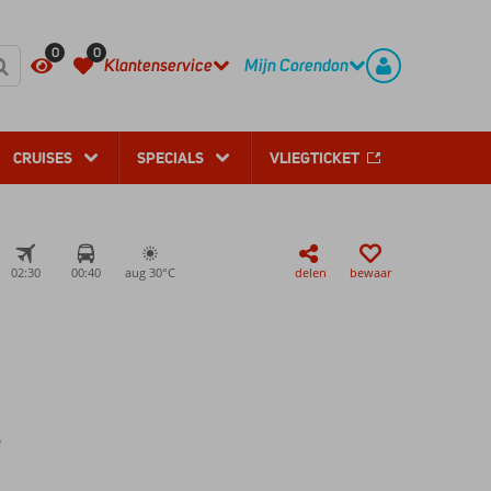
REGISTREER
CONTACT
0
0
Klantenservice
Mijn Corendon
CRUISES
SPECIALS
VLIEGTICKET
02:30
00:40
aug 30°
C
delen
bewaar
e