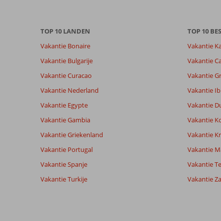
Meer
info
over
TOP 10 LANDEN
TOP 10 B
onze
beoordelingen.
Vakantie Bonaire
Vakantie K
Vakantie Bulgarije
Vakantie Ca
Vakantie Curacao
Vakantie G
Vakantie Nederland
Vakantie Ib
Vakantie Egypte
Vakantie D
Vakantie Gambia
Vakantie K
Vakantie Griekenland
Vakantie Kr
Vakantie Portugal
Vakantie M
Vakantie Spanje
Vakantie Te
Vakantie Turkije
Vakantie Z