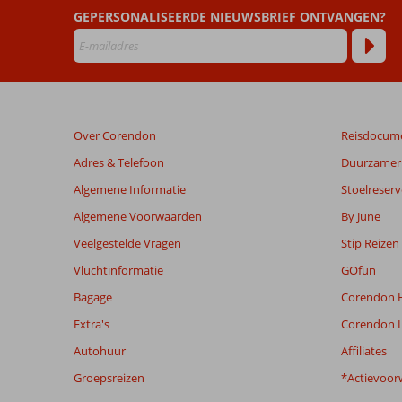
Spa
GEPERSONALISEERDE NIEUWSBRIEF ONTVANGEN?
Beoordelingen
die
ouder
zijn
dan
Over Corendon
Reisdocum
48
maanden
Adres & Telefoon
Duurzamer 
worden
Algemene Informatie
Stoelreserv
niet
meer
Algemene Voorwaarden
By June
weergegeven
Veelgestelde Vragen
Stip Reizen
om
de
Vluchtinformatie
GOfun
relevantie
Bagage
Corendon H
van
de
Extra's
Corendon I
getoonde
Autohuur
Affiliates
beoordelingen
te
Groepsreizen
*Actievoor
garanderen.