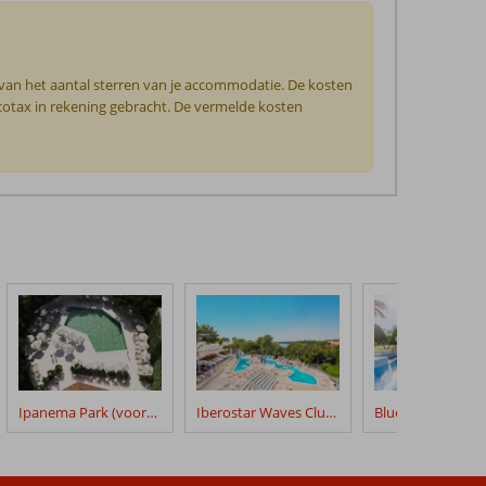
 van het aantal sterren van je accommodatie. De kosten
ecotax in rekening gebracht. De vermelde kosten
Ipanema Park (voorheen Ipanema Park & Beach)
Iberostar Waves Club Cala Barca
Bluesea Club Mar