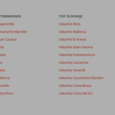
ESTEMMINGEN
TOP 10 SPANJE
aapverdië
Vakantie Ibiza
narische eilanden
Vakantie Mallorca
ran Canaria
Vakantie El Arenal
iza
Vakantie Gran Canaria
ubai
Vakantie Fuerteventura
os
Vakantie Lanzarote
eta
Vakantie Tenerife
allorca
Vakantie Canarische Eilanden
nerife
Vakantie Costa Brava
akynthos
Vakantie Costa del Sol