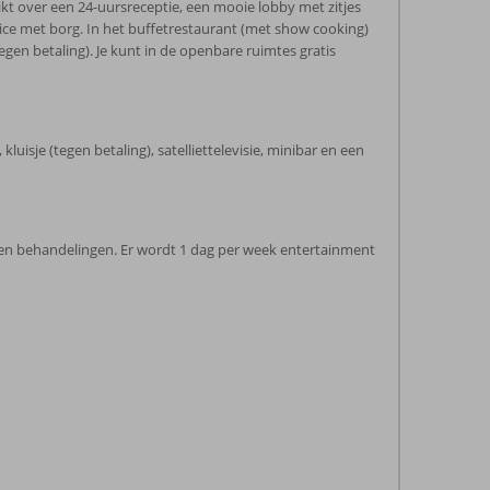
hikt over een 24-uursreceptie, een mooie lobby met zitjes
ice met borg. In het buffetrestaurant (met show cooking)
egen betaling). Je kunt in de openbare ruimtes gratis
uisje (tegen betaling), satelliettelevisie, minibar en een
 en behandelingen. Er wordt 1 dag per week entertainment