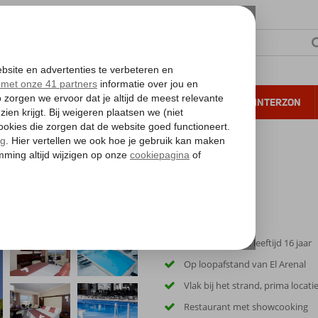
NTIE
VERRE REIZEN
ALL INCLUSIVE
WINTERZON
 annuleren*
Only Adult: min. leeftijd 16 jaar
Op loopafstand van El Arenal
Vlak bij het strand, prima locati
Restaurant met showcooking