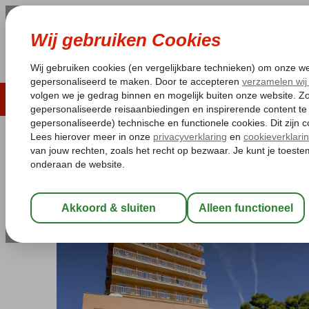
LAST MINUTE
ZOMER 2026
ZONVAKA
Pakketgarantie
Laagsteprijsgarantie*
Gratis
Spanje
Home
Balearen
Mallorca
El Arenal
Torre Azul & Spa
Torre Azul & Spa
Logies
-
Hotel