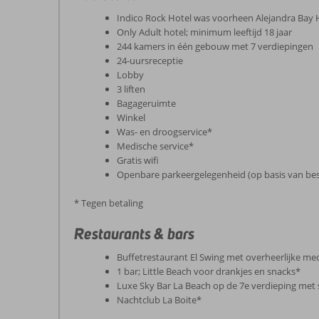
Indico Rock Hotel was voorheen Alejandra Bay 
Only Adult hotel; minimum leeftijd 18 jaar
244 kamers in één gebouw met 7 verdiepingen
24-uursreceptie
Lobby
3 liften
Bagageruimte
Winkel
Was- en droogservice*
Medische service*
Gratis wifi
Openbare parkeergelegenheid (op basis van be
* Tegen betaling
Restaurants & bars
Buffetrestaurant El Swing met overheerlijke me
1 bar; Little Beach voor drankjes en snacks*
Luxe Sky Bar La Beach op de 7e verdieping met
Nachtclub La Boite*