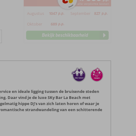
*incl. alle verplichte kosten
Augustus
1047
p.p.
September
827
p.p.
Oktober
689
p.p.
Bekijk beschikbaarheid
rvice en ideale ligging tussen de bruisende steden
ing. Daar vind je de luxe SKy Bar La Beach met
gelmatig hippe DJ’s van zich laten horen of waar je
n romantische strandwandeling van een schitterende