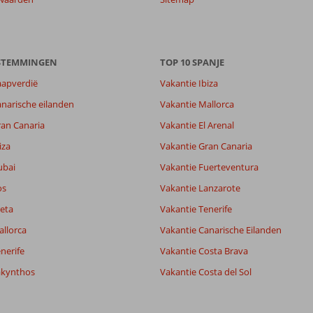
2,5
ESTEMMINGEN
5,0
TOP 10 SPANJE
lijk
-
aapverdië
Vakantie Ibiza
it
5,3
narische eilanden
Vakantie Mallorca
ran Canaria
Vakantie El Arenal
Filter reisgezelschap
Sorteren op
iza
Vakantie Gran Canaria
Alle
datum (nieuw > oud)
ubai
Vakantie Fuerteventura
os
Vakantie Lanzarote
eta
Vakantie Tenerife
allorca
Vakantie Canarische Eilanden
nerife
Vakantie Costa Brava
akynthos
Vakantie Costa del Sol