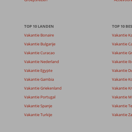
Totale score
Scoreverdeling
6,5
Algemene indruk
6,5
Eten
Gebaseerd op:
TOP 10 LANDEN
Ligging
8,3
TOP 10 B
Kamers
4
Ruim
Service
5,8
Kindvriende
Vakantie Bonaire
Vakantie K
beoordelingen
voldoende
Prijs/kwaliteit
5,8
Wifi kwalite
Vakantie Bulgarije
Vakantie Ca
Vakantie Curacao
Vakantie G
Ervaringen
Taal
Vakantie Nederland
Vakantie Ib
van onze
Nederlands (NL) (4)
klanten
Vakantie Egypte
Vakantie D
Vakantie Gambia
Vakantie K
8,0
Vakantie Griekenland
Vakantie Kr
Over
Algemene indruk
8
Vakantie Portugal
Vakantie M
El
Ligging
8
Vakantie Spanje
Gerone
Vakantie Te
Arenal:
Service
8
Nederland
Prijs/kwaliteit
8
Super
Vakantie Turkije
Vakantie Z
Met partner
Eten
5
leuk
,
de
Kamers
8
20 september 2024
hele
Kindvriendelijk
-