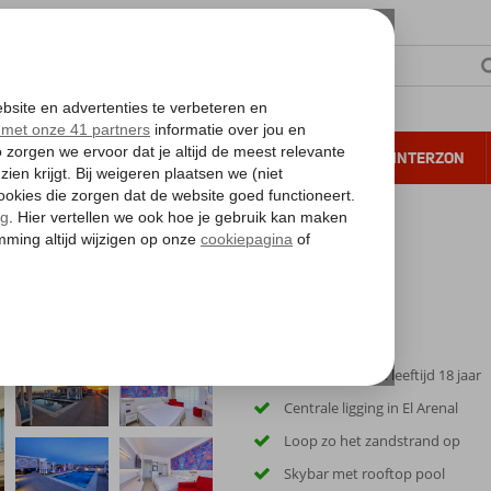
NTIE
VERRE REIZEN
ALL INCLUSIVE
WINTERZON
 annuleren*
Only Adult; min. leeftijd 18 jaar
Centrale ligging in El Arenal
Loop zo het zandstrand op
Skybar met rooftop pool