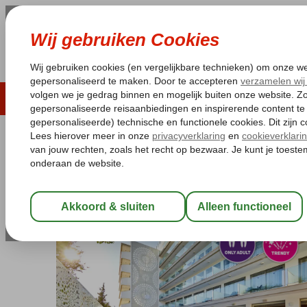
LAST MINUTE
ZOMER 2026
ZONVAKA
Pakketgarantie
Laagsteprijsgarantie*
Gratis
Spanje
Home
Balearen
Mallorca
El Arenal
Indico Rock Hotel
Indico Rock Hotel
Logies en ontbijt
-
Hotel