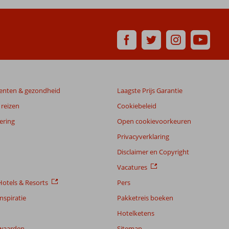
enten & gezondheid
Laagste Prijs Garantie
reizen
Cookiebeleid
ering
Open cookievoorkeuren
Privacyverklaring
Disclaimer en Copyright
Vacatures
otels & Resorts
Pers
nspiratie
Pakketreis boeken
Hotelketens
waarden
Sitemap