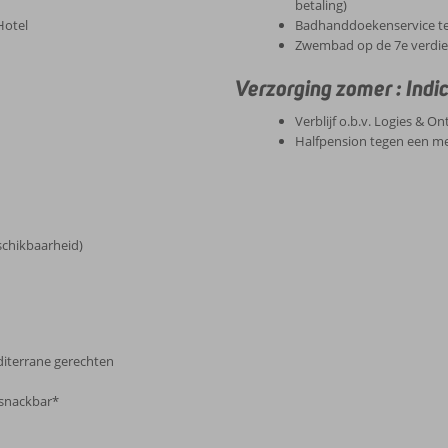
betaling)
Hotel
Badhanddoekenservice te
Zwembad op de 7e verdiep
Verzorging zomer : Indi
Verblijf o.b.v. Logies & Ont
Halfpension tegen een me
schikbaarheid)
diterrane gerechten
 snackbar*