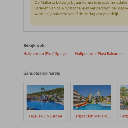
Op Mallorca betaal je bij aankomst in je accommodatie
variëren van ca. € 1,10 tot € 4,40 per persoon per da
worden gehalveerd vanaf de 9e dag van je verblijf.
De
beoordelingen
zijn
Bekijk ook:
door
onze
Halfpension (Plus) Spanje
Halfpension (Plus) Balearen
klanten
geschreven
na
Gerelateerde hotels
hun
verblijf
in
Indico
Rock
Hotel
Fergus Club Europa
Fergus Club Mallorca Waterpark
Beoordelingen
die