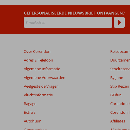
ouder
zijn
dan
GEPERSONALISEERDE NIEUWSBRIEF ONTVANGEN?
48
maanden
worden
niet
meer
weergegeven
Over Corendon
Reisdocum
om
de
Adres & Telefoon
Duurzamer 
relevantie
Algemene Informatie
Stoelreserv
van
de
Algemene Voorwaarden
By June
getoonde
Veelgestelde Vragen
Stip Reizen
beoordelingen
te
Vluchtinformatie
GOfun
garanderen.
Bagage
Corendon H
Meer
info
Extra's
Corendon I
over
Autohuur
Affiliates
onze
beoordelingen.
Groepsreizen
*Actievoor