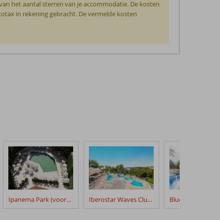
 van het aantal sterren van je accommodatie. De kosten
ecotax in rekening gebracht. De vermelde kosten
Ipanema Park (voorheen Ipanema Park & Beach)
Iberostar Waves Club Cala Barca
Bluesea Club Mar