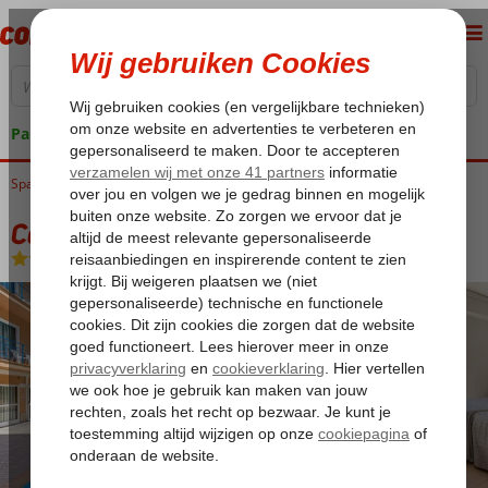
Pakketgarantie
Spanje
Home
Balearen
Mallorca
El Arenal
Costa Mediterraneo
Costa Mediterraneo
Logies
-
Hotel