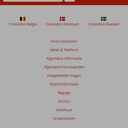
meer
weergegeven
om
de
Corendon België
Corendon Denmark
Corendon Zweden
relevantie
van
de
Over Corendon
getoonde
Adres & Telefoon
beoordelingen
te
Algemene Informatie
garanderen.
Algemene Voorwaarden
Meer
info
Veelgestelde Vragen
over
Vluchtinformatie
onze
beoordelingen.
Bagage
Extra's
Autohuur
Groepsreizen