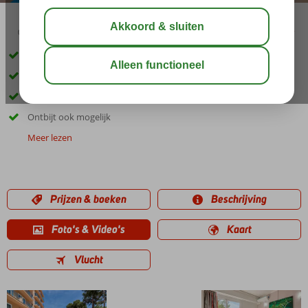
02:30
00:40
aug 30°
C
delen
bewaar
Op ca. 300 meter van El Arenal
Het strand ligt op ca. 500 meter
Zwembad met zonneterras
Ontbijt ook mogelijk
Meer lezen
Prijzen & boeken
Beschrijving
Foto's & Video's
Kaart
Vlucht