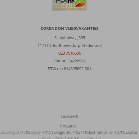
CORENDON VLIEGVAKANTIES
Schipholweg 335
1171 PL Badhoevedorp, Nederland
023 7510606
KvK nr.: 34220902
BTW nr.: 814395892 B01
TourWeb
©
notSet-0
|
NetMatch
countryId=17&areaId=10151&regionId=10241&destinationId=10700&cateri
ngCode=7%2cA%2cX&accoType=1