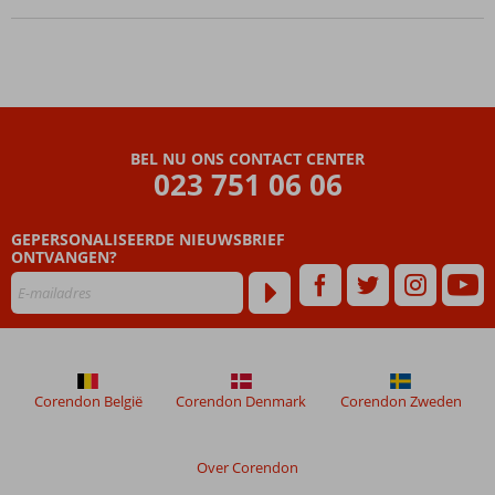
in El
Arenal
Modern en
gemoedelijk
hotel
Flaneren
over de
BEL NU ONS CONTACT CENTER
023 751 06 06
boulevard
Ook
mogelijk
GEPERSONALISEERDE NIEUWSBRIEF
o.b.v.
ONTVANGEN?
Halfpension
en All
Inclusive
Corendon België
Corendon Denmark
Corendon Zweden
Over Corendon