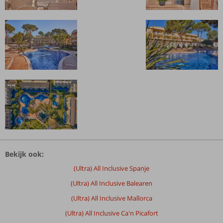
De
beoordelingen
Bekijk ook:
zijn
door
(Ultra) All Inclusive Spanje
onze
(Ultra) All Inclusive Balearen
klanten
geschreven
(Ultra) All Inclusive Mallorca
na
(Ultra) All Inclusive Ca'n Picafort
hun