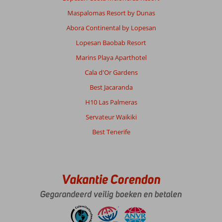
Service
10
Kindvriendelijk
10
Maspalomas Resort by Dunas
Prijs/kwaliteit
10
Wifi kwaliteit
10
Abora Continental by Lopesan
Lopesan Baobab Resort
Anoniem
10
Nederland
Marins Playa Aparthotel
Gezin met jong(e) kind(eren)
Cala d'Or Gardens
,
06 juli 2026
Best Jacaranda
H10 Las Palmeras
Over
Servateur Waikiki
Ca'n
Picafort:
Best Tenerife
Super
ligging,
prachtige
plek.
Vakantie Corendon
Dichtbij
bij
Gegarandeerd veilig boeken en betalen
alle
winkels
en