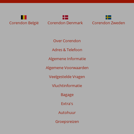
beoordelingen
te
garanderen.
Meer
Corendon België
Corendon Denmark
Corendon Zweden
info
over
onze
Over Corendon
beoordelingen.
Adres & Telefoon
Totale
Algemene Informatie
score
Algemene Voorwaarden
Gebaseerd
Veelgestelde Vragen
op:
Vluchtinformatie
81
beoordelingen
Bagage
Extra's
Autohuur
Scoreverdeling
Algemene indruk
8,7
Eten
8,0
Groepsreizen
Ligging
8,3
Kamers
7,9
Service
8,8
Kindvriendelijk
9,1