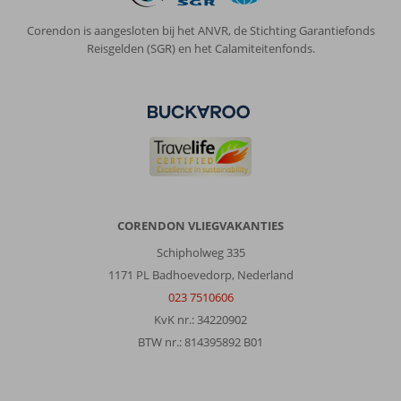
strand
Corendon is aangesloten bij het ANVR, de Stichting Garantiefonds
Reisgelden (SGR) en het Calamiteitenfonds.
Over
Zafiro
Mallorca:
Fantastisch
schoon,
echt
al
mn
geld
waard.
CORENDON VLIEGVAKANTIES
Super
personeel
Schipholweg 335
1171 PL Badhoevedorp, Nederland
Algemene indruk
10
Eten
8
023 7510606
Ligging
10
Kamers
10
KvK nr.: 34220902
Service
10
Kindvriendelijk
10
BTW nr.: 814395892 B01
Prijs/kwaliteit
10
Wifi kwaliteit
10
Anoniem