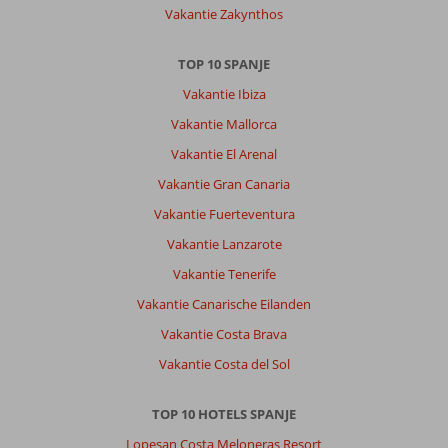
Vakantie Zakynthos
van
4
en
TOP 10 SPANJE
de
Vakantie Ibiza
kinderen
hebben
Vakantie Mallorca
gebruik
Vakantie El Arenal
gemaakt
van
Vakantie Gran Canaria
de
Vakantie Fuerteventura
bedbank,
die
Vakantie Lanzarote
was
Vakantie Tenerife
stevig
maar
Vakantie Canarische Eilanden
ook
Vakantie Costa Brava
van
goede
Vakantie Costa del Sol
kwaliteit.
TOP 10 HOTELS SPANJE
Algemene indruk
10
Eten
10
Ligging
10
Kamers
10
Lopesan Costa Meloneras Resort