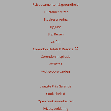
Reisdocumenten & gezondheid
Prijs/kwaliteit
8,0
Wifi kwaliteit
8,1
Duurzamer reizen
Ervaringen
Stoelreservering
van
onze
By June
klanten
Stip Reizen
Taal
Nederlands (NL) (72)
GOfun
Corendon Hotels & Resorts
Filter
reisgezelschap
Corendon Inspiratie
Alle
Affiliates
Sorteren
*Actievoorwaarden
op
datum (nieuw > oud)
Laagste Prijs Garantie
Cookiebeleid
Wendy
10
Nederland
Open cookievoorkeuren
Gezin met jong(e) kind(eren)
Privacyverklaring