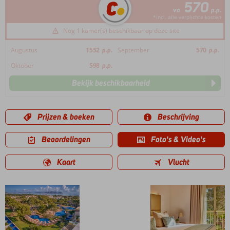
570
va
p.p.
*incl. alle verplichte kosten
Nog 1 kamer(s) beschikbaar op deze site
Augustus
1552
p.p.
September
570
p.p.
Oktober
598
p.p.
Bekijk beschikbaarheid
Prijzen & boeken
Beschrijving
Beoordelingen
Foto's & Video's
Kaart
Vlucht