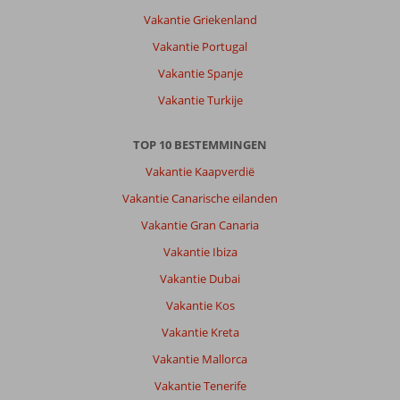
gezellige
Vakantie Griekenland
boulevard
Vakantie Portugal
met
restaurants
Vakantie Spanje
en
Vakantie Turkije
winkels.
Over
TOP 10 BESTEMMINGEN
Zafiro
Vakantie Kaapverdië
Mallorca:
Vakantie Canarische eilanden
Geweldig
hotel.
Vakantie Gran Canaria
De
Vakantie Ibiza
kamers
zijn
Vakantie Dubai
ruim
Vakantie Kos
opgezet.
We
Vakantie Kreta
verbleven
Vakantie Mallorca
met
een
Vakantie Tenerife
gezin