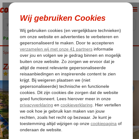
Pakketgarantie
Spanje
Home
Balearen
Mallorca
Ca'n Picafort
Zafiro Mallorca
Zafiro Mallorca
Logies
-
Hotel