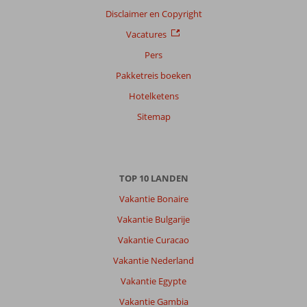
,
18 juli 2026
Disclaimer en Copyright
Vacatures
Over
Pers
Ca'n
Picafort:
Pakketreis boeken
Vanuit
Hotelketens
het
hotel
Sitemap
loop
je
binnen
15
TOP 10 LANDEN
minuten
op
Vakantie Bonaire
het
Vakantie Bulgarije
strand
en
Vakantie Curacao
kom
Vakantie Nederland
je
uit
Vakantie Egypte
bij
Vakantie Gambia
een