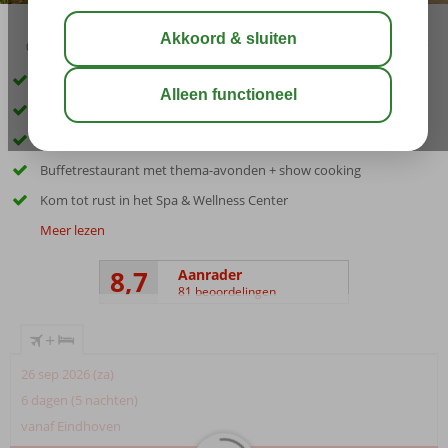
02:30
01:10
aug 30°
C
delen
bewaar
Vlak bij het strand en het centrum
Premium studio’s en appartementen, én ook All Inclusive
Piratenschip voor de kids: Arr, Matey!
Buffetrestaurant met thema-avonden + show cooking
Kom tot rust in het Spa & Wellness Center
Meer lezen
8,7
Aanrader
81 beoordelingen
+
26 sep 2026 (za)
6 dagen (5 nachten)
vanaf Eindhoven