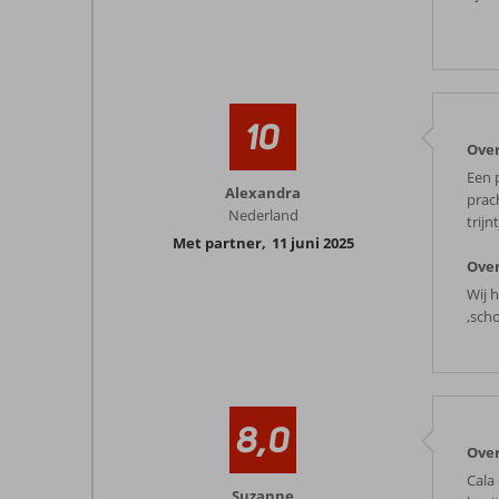
10
Over
Een 
Alexandra
prac
Nederland
trijn
Met partner
,
11 juni 2025
Over
Wij 
,sch
8,0
Over
Cala
Suzanne