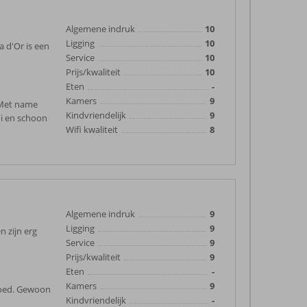
Algemene indruk
10
Ligging
10
a d'Or is een
Service
10
Prijs/kwaliteit
10
Eten
-
Kamers
9
 Met name
Kindvriendelijk
9
oi en schoon
Wifi kwaliteit
8
Algemene indruk
9
Ligging
9
n zijn erg
Service
9
Prijs/kwaliteit
9
Eten
-
Kamers
9
goed. Gewoon
Kindvriendelijk
-