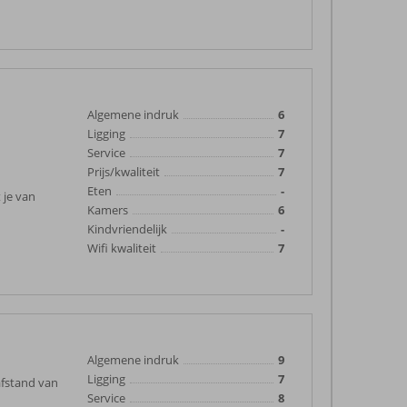
Algemene indruk
6
Ligging
7
Service
7
Prijs/kwaliteit
7
Eten
-
 je van
Kamers
6
Kindvriendelijk
-
Wifi kwaliteit
7
Algemene indruk
9
Ligging
7
afstand van
Service
8