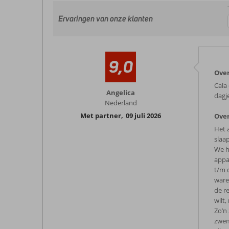
Ervaringen van onze klanten
9,0
Over
Cala
Angelica
dagj
Nederland
Met partner
,
09 juli 2026
Over
Het 
slaa
We h
appa
t/m 
ware
de r
wilt
Zo’n
zwemb