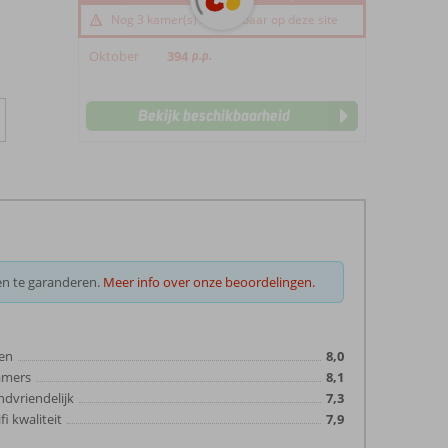
Nog 3 kamer(s) beschikbaar op deze site
Oktober
394
p.p.
Bekijk beschikbaarheid
en te garanderen.
Meer info over onze beoordelingen.
en
8,0
amers
8,1
ndvriendelijk
7,3
fi kwaliteit
7,9