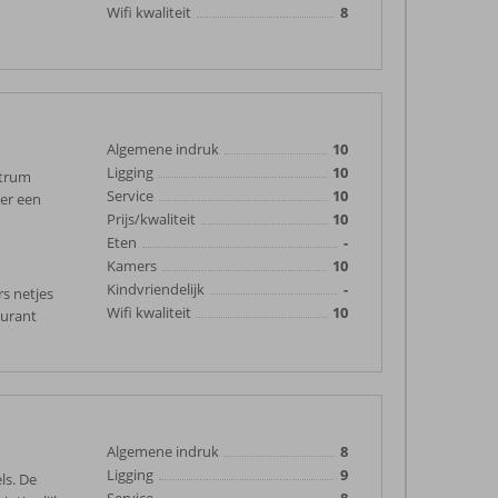
Wifi kwaliteit
8
Algemene indruk
10
Ligging
10
ntrum
Service
10
 er een
Prijs/kwaliteit
10
Eten
-
Kamers
10
Kindvriendelijk
-
rs netjes
Wifi kwaliteit
10
aurant
Algemene indruk
8
Ligging
9
ls. De