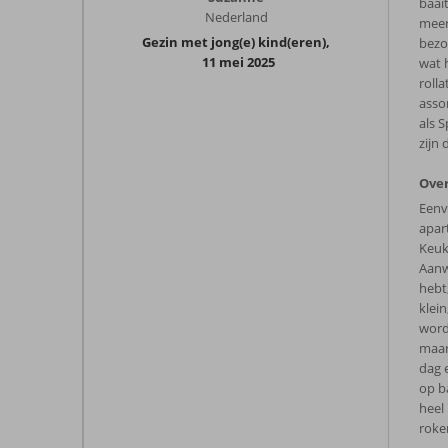
baait
Nederland
meer
Gezin met jong(e) kind(eren)
,
bezoe
11 mei 2025
wat 
roll
asso
als S
zijn
Over
Eenv
apar
Keuke
Aanw
hebt
klei
word
maar
dag 
op b
heel 
roker