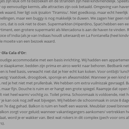
jes zijn leuk om te bezoeken en de stranden zijn heel kindvriendelijk. Speeltu
 op eenvoudige kermis, alle attracties zijn ook betaald. Omgeving van haven
k waard, hier ligt ook ijssalon 'Tiramisu'. Niet goedkoop, maar echt heerlijk ij
hellingen, maar een buggy is nog makkelijk te duwen. We zagen hier geen rol
ators, dat is ook niet te doen. Supermarkten (Hiperdino, Spar) hebben een e
rtiment, een grotere supermarkt als Mercadona is aan de haven te vinden. 
pice of India (als je van Indiaas houdt uiteraard) en La Fontanella (heel kindv
 de moeite van een bezoek waard.
 Ola Cala d'Or:
oudige accommodatie met een basis inrichting. Wij hadden een apparteme
te slaapkamer, bedden zijn prima en airco werkt naar behoren. Bedbank net 
n is heel basis, verwacht niet dat je hier echt kan koken. Voor ontbijt/ lunc
ezig: Vaatdoek, droogdoek, sponsje en afwasmiddel. Wanneer je een kind in
, red je het niet met prullenbak. We hebben om extra vuilniszak gevraagd.
n, maar fijn. Douche is ruim en er hangt een grote spiegel. Raampje dat open
t niet heel warm/ vochtig zo. Toilet prima. Schoonmaak is voldoende, niet he
 je kan ook nog zelf wat bijvegen. Wij hebben de schoonmaak in onze 8 dag
en 7e dag gehad. Balkon is ruim en heeft een wasrek. Meubilair zowel binnen
alkon zorgt voor geluid; wanneer vakantiegangers aankomen/ vertrekken he
laat, word je er wakker van. Best wat rokers in dit complex (pech voor ons al
s).