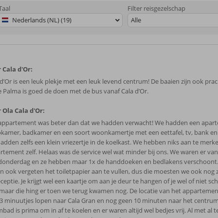
Taal
Filter reisgezelschap
Nederlands (NL) (19)
Alle
 Cala d'Or:
 d’Or is een leuk plekje met een leuk levend centrum! De baaien zijn ook prac
e Palma is goed de doen met de bus vanaf Cala d’Or.
 Ola Cala d'Or:
appartement was beter dan dat we hadden verwacht! We hadden een apart
pkamer, badkamer en een soort woonkamertje met een eettafel, tv, bank en
adden zelfs een klein vriezertje in de koelkast. We hebben niks aan te merk
rtement zelf. Helaas was de service wel wat minder bij ons. We waren er v
donderdag en ze hebben maar 1x de handdoeken en bedlakens verschoont..
n ook vergeten het toiletpapier aan te vullen, dus die moesten we ook nog ze
eceptie. Je krijgt wel een kaartje om aan je deur te hangen of je wel of niet 
, maar die hing er toen we terug kwamen nog. De locatie van het appartement
 3 minuutjes lopen naar Cala Gran en nog geen 10 minuten naar het centrum
ad is prima om in af te koelen en er waren altijd wel bedjes vrij. Al met al 