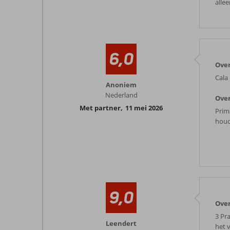
alle
6,0
Over
Cala 
Anoniem
Nederland
Over
Met partner
,
11 mei 2026
Prim
houd
9,0
Over
3 Pr
Leendert
het v