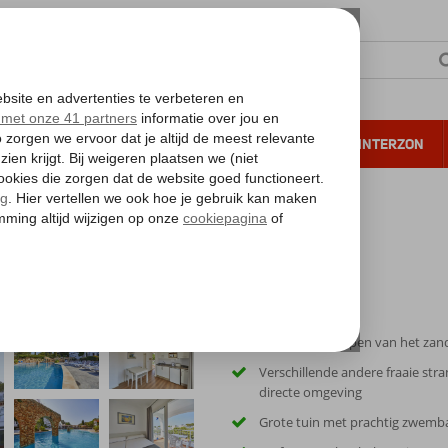
NTIE
VERRE REIZEN
ALL INCLUSIVE
WINTERZON
 annuleren*
Op ca. 5 min. lopen van het za
Verschillende andere fraaie stra
directe omgeving
Grote tuin met prachtig zwemb