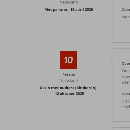
Nederland
Met partner
,
18 april 2026
Over
Mooi
10
Over
Voor 
Petrus
kamer
Nederland
weer
Gezin met oud(ere) kind(eren)
,
12 oktober 2025
Over
Ola C
altij