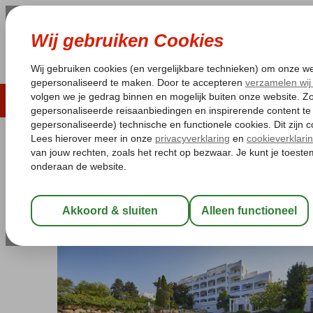
LAST MINUTE
ZOMER 2026
ZONVAKA
Pakketgarantie
Laagsteprijsgarantie*
Gratis
Spanje
Home
Balearen
Mallorca
Cala d'Or
Ola Cala d'Or
Ola Cala d'Or
Logies
-
Appartement