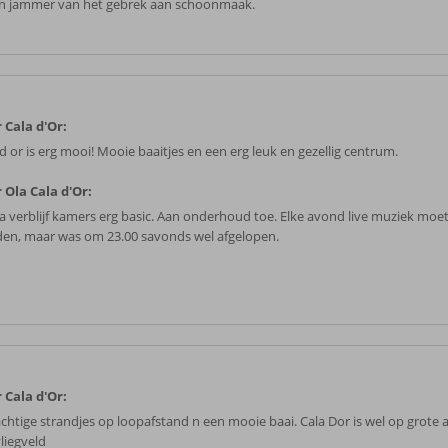
en jammer van het gebrek aan schoonmaak.
 Cala d'Or:
d or is erg mooi! Mooie baaitjes en een erg leuk en gezellig centrum.
 Ola Cala d'Or:
a verblijf kamers erg basic. Aan onderhoud toe. Elke avond live muziek moet
en, maar was om 23.00 savonds wel afgelopen.
 Cala d'Or:
achtige strandjes op loopafstand n een mooie baai. Cala Dor is wel op grote 
liegveld