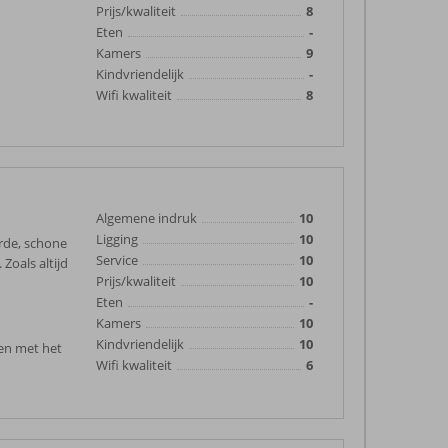
Prijs/kwaliteit
8
Eten
-
Kamers
9
Kindvriendelijk
-
Wifi kwaliteit
8
Algemene indruk
10
Ligging
10
orde, schone
Service
10
 Zoals altijd
Prijs/kwaliteit
10
Eten
-
Kamers
10
Kindvriendelijk
10
d en met het
Wifi kwaliteit
6