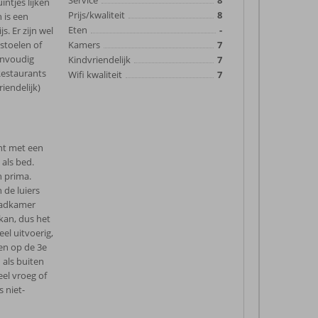
Service
8
intjes lijken
Prijs/kwaliteit
8
 is een
Eten
-
s. Er zijn wel
stoelen of
Kamers
7
envoudig
Kindvriendelijk
7
Restaurants
Wifi kwaliteit
7
riendelijk)
nt met een
als bed.
h prima.
 de luiers
 Badkamer
 kan, dus het
el uitvoerig,
en op de 3e
 als buiten
el vroeg of
s niet-