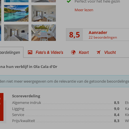
Perfect voor het hele gezin
Meer lezen
8,5
Aanrader
22 beoordelingen
oordelingen
Foto's & Video's
Kaart
Vlucht
a hun verblijf in Ola Cala d'Or
den niet meer weergegeven om de relevantie van de getoonde beoordeling
Scoreverdeling
5
Algemene indruk
8,5
Et
Ligging
9,0
K
Service
8,4
Ki
Prijs/kwaliteit
8,3
Wi