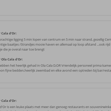
 Cala d'Or:
prachtige ligging 5 min lopen van centrum en 5 min naar strand, gezellig Ce
htige baaitjes /Strandjes mooie haven en allemaal op loop afstand ...ook rijd
tje die je overal naar toe brengt
 Ola Cala d'Or:
hebben het heerlijk gehad in Ola Cala D,OR Vriendelijk personeel prima kame
oon fijne bedden,heerlijk zwembad en elke avond een optreden bij bar/rest
 Cala d'Or:
 d'Or is een leuke plaats met meer dan genoeg restaurants en souvenirwinke