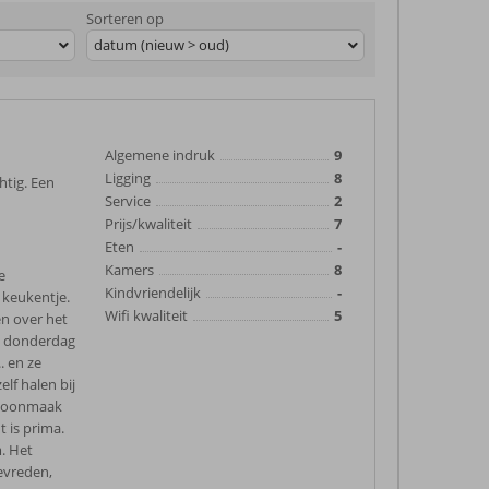
Sorteren op
datum (nieuw > oud)
Algemene indruk
9
Ligging
8
htig. Een
Service
2
Prijs/kwaliteit
7
Eten
-
Kamers
8
e
Kindvriendelijk
-
 keukentje.
Wifi kwaliteit
5
en over het
an donderdag
 en ze
lf halen bij
schoonmaak
 is prima.
. Het
tevreden,