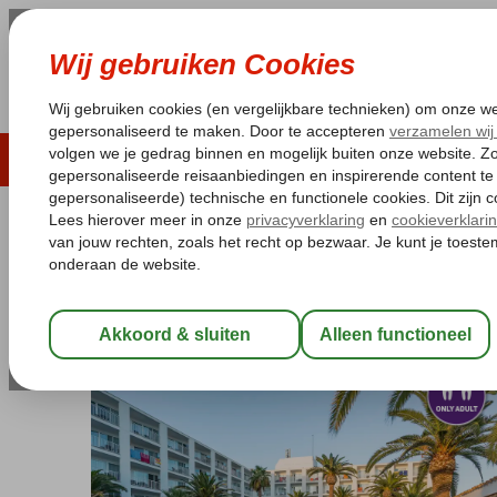
LAST MINUTE
ZOMER 2026
ZONVAKA
Pakketgarantie
Laagsteprijsgarantie*
Gratis
Spanje
Home
Balearen
Ibiza
San Antonio
Palladium Palmyra
Palladium Palmyra
All Inclusive
-
Hotel