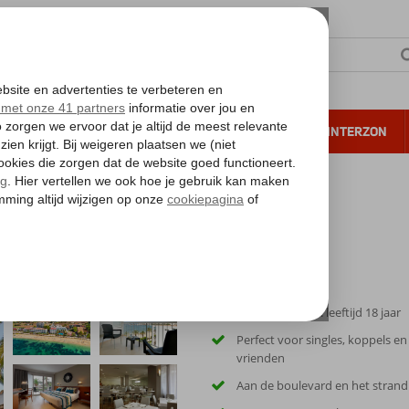
NTIE
VERRE REIZEN
ALL INCLUSIVE
WINTERZON
 annuleren*
Only Adult; min. leeftijd 18 jaar
Perfect voor singles, koppels e
vrienden
Aan de boulevard en het strand