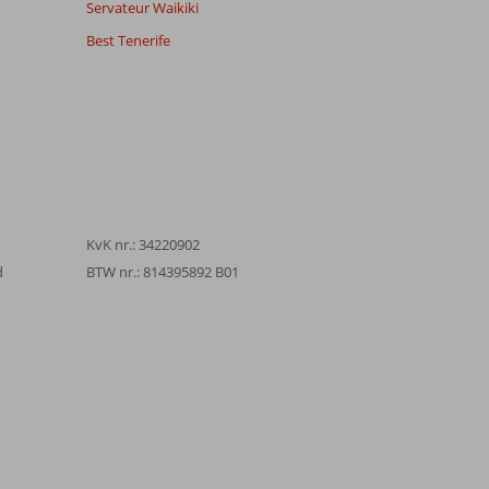
Servateur Waikiki
Best Tenerife
KvK nr.: 34220902
d
BTW nr.: 814395892 B01