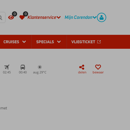
REGISTREER
CONTACT
0
0
Klantenservice
Mijn Corendon
CRUISES
SPECIALS
VLIEGTICKET
02:45
00:40
aug 29°
C
delen
bewaar
n met