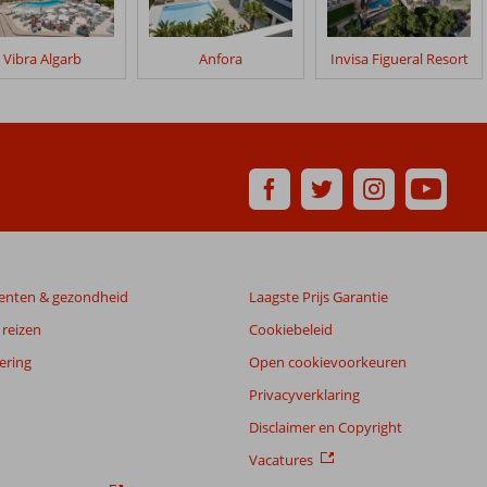
Vibra Algarb
Anfora
Invisa Figueral Resort
enten & gezondheid
Laagste Prijs Garantie
reizen
Cookiebeleid
ering
Open cookievoorkeuren
Privacyverklaring
Disclaimer en Copyright
Vacatures