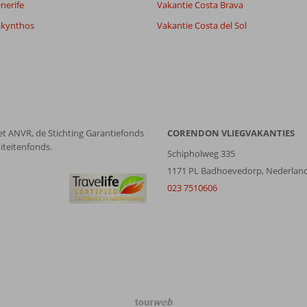
nerife
Vakantie Costa Brava
akynthos
Vakantie Costa del Sol
et ANVR, de Stichting Garantiefonds
CORENDON VLIEGVAKANTIES
iteitenfonds.
Schipholweg 335
1171 PL Badhoevedorp, Nederlan
023 7510606
TourWeb