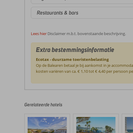
Restaurants & bars
Lees hier
Disclaimer m.b.t. bovenstaande beschrijving.
Extra bestemmingsinformatie
Ecotax - duurzame toeristenbelasting
Op de Balearen betaal je bij aankomst in je accommoda
kosten variëren van ca. € 1,10 tot € 4,40 per persoon 
De
beoordelingen
zijn
door
Gerelateerde hotels
onze
klanten
geschreven
na