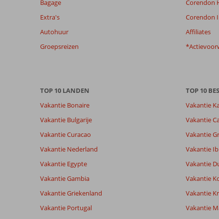
Bagage
Corendon H
getoonde
beoordelingen
Extra's
Corendon I
te
Autohuur
Affiliates
garanderen.
Meer
Groepsreizen
*Actievoor
info
over
onze
beoordelingen.
TOP 10 LANDEN
TOP 10 B
Vakantie Bonaire
Vakantie K
Vakantie Bulgarije
Vakantie Ca
Vakantie Curacao
Vakantie G
Vakantie Nederland
Vakantie Ib
Vakantie Egypte
Vakantie D
Vakantie Gambia
Vakantie K
Vakantie Griekenland
Vakantie Kr
Vakantie Portugal
Vakantie M