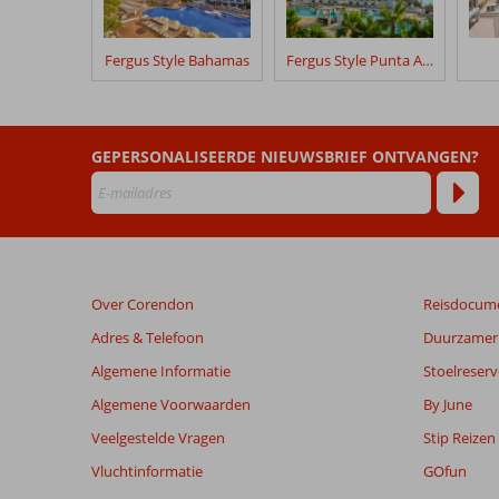
hun
verblijf
in
Fergus Style Bahamas
Fergus Style Punta Arabi
Palladium
Palmyra
Beoordelingen
GEPERSONALISEERDE NIEUWSBRIEF ONTVANGEN?
die
ouder
zijn
dan
48
maanden
Over Corendon
Reisdocum
worden
niet
Adres & Telefoon
Duurzamer 
meer
Algemene Informatie
Stoelreserv
weergegeven
om
Algemene Voorwaarden
By June
de
Veelgestelde Vragen
Stip Reizen
relevantie
van
Vluchtinformatie
GOfun
de