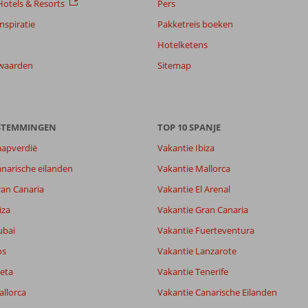
otels & Resorts
Pers
nspiratie
Pakketreis boeken
Hotelketens
waarden
Sitemap
ESTEMMINGEN
TOP 10 SPANJE
aapverdië
Vakantie Ibiza
narische eilanden
Vakantie Mallorca
ran Canaria
Vakantie El Arenal
iza
Vakantie Gran Canaria
ubai
Vakantie Fuerteventura
os
Vakantie Lanzarote
eta
Vakantie Tenerife
allorca
Vakantie Canarische Eilanden