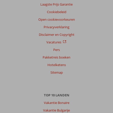
Filter
Laagste Prijs Garantie
reisgezelschap
Cookiebeleid
Alle
Open cookievoorkeuren
Sorteren
Privacyverklaring
op
Disclaimer en Copyright
datum (nieuw > oud)
Vacatures
Pers
Wilhelm
8,0
Nederland
Pakketreis boeken
Met partner
,
Hotelketens
06 oktober 2023
Sitemap
Over
Port
de
TOP 10 LANDEN
San
Miguel:
Vakantie Bonaire
Uitermate
Vakantie Bulgarije