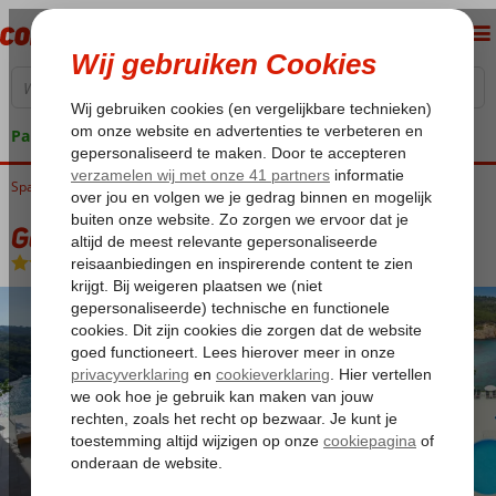
Pakketgarantie
Spanje
Home
Balearen
Ibiza
Port de San Miguel
Galeon
Galeon
Halfpension
-
Hotel