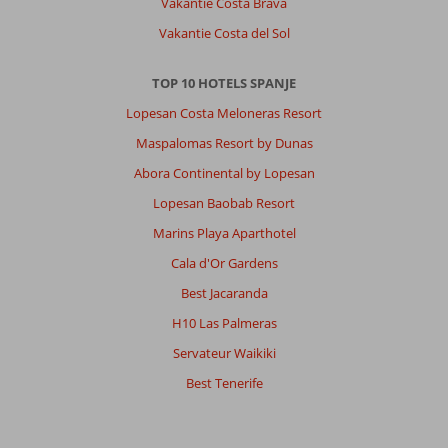
Vakantie Costa Brava
is
prachtig!
Vakantie Costa del Sol
Hotel
bestaat
TOP 10 HOTELS SPANJE
uit
2
Lopesan Costa Meloneras Resort
gedeeltes!
Maspalomas Resort by Dunas
Waar
wij
Abora Continental by Lopesan
zaten,
Lopesan Baobab Resort
was
goed
Marins Playa Aparthotel
en
Cala d'Or Gardens
netjes
maar
Best Jacaranda
wel
H10 Las Palmeras
gedateerd!
Maar
Servateur Waikiki
ze
Best Tenerife
gaan
er
wat
aan