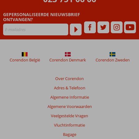
dan
48
GEPERSONALISEERDE NIEUWSBRIEF
maanden
ONTVANGEN?
worden
niet
meer
weergegeven
om
de
relevantie
Corendon België
Corendon Denmark
Corendon Zweden
van
de
getoonde
Over Corendon
beoordelingen
Adres & Telefoon
te
garanderen.
Algemene Informatie
Meer
Algemene Voorwaarden
info
over
Veelgestelde Vragen
onze
Vluchtinformatie
beoordelingen.
Bagage