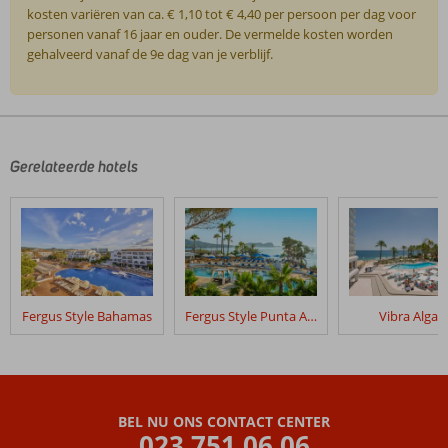
kosten variëren van ca. € 1,10 tot € 4,40 per persoon per dag voor
personen vanaf 16 jaar en ouder. De vermelde kosten worden
gehalveerd vanaf de 9e dag van je verblijf.
De
beoordelingen
zijn
door
Gerelateerde hotels
onze
klanten
geschreven
na
hun
verblijf
in
Fergus Style Bahamas
Fergus Style Punta Arabi
Vibra Algar
Galeon
Beoordelingen
die
ouder
BEL NU ONS CONTACT CENTER
zijn
023 751 06 06