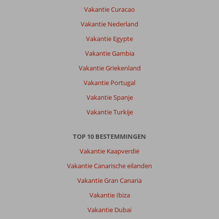
goed
Vakantie Curacao
,niet
verwacht,
Vakantie Nederland
prachtige
Vakantie Egypte
natuur,
de
Vakantie Gambia
zee
Vakantie Griekenland
was
kraakhelder.
Vakantie Portugal
Vakantie Spanje
Over
Galeon:
Vakantie Turkije
Leuk
hotel
TOP 10 BESTEMMINGEN
maar
wel
Vakantie Kaapverdië
oud,
Vakantie Canarische eilanden
de
ligging
Vakantie Gran Canaria
maakt
Vakantie Ibiza
alles
goed
Vakantie Dubai