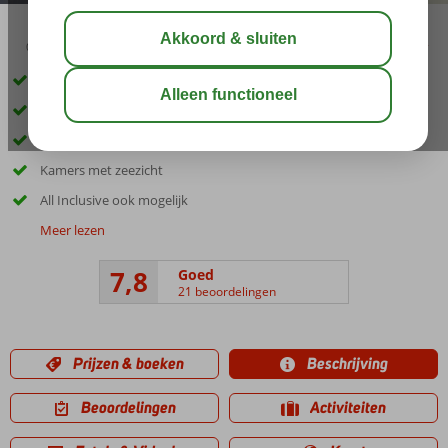
02:45
00:50
aug 29°
C
delen
bewaar
Ideaal voor gezinnen en koppels
Prachtig uitzicht over de baai van San Miguel
Cala Benirrás op ca. 3 km
Kamers met zeezicht
All Inclusive ook mogelijk
Meer lezen
7,8
Goed
21 beoordelingen
Prijzen & boeken
Beschrijving
Beoordelingen
Activiteiten