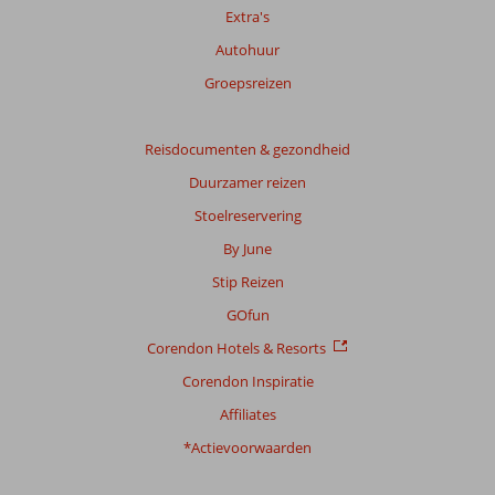
Totale
Extra's
score
Autohuur
Gebaseerd
Groepsreizen
op:
21
beoordelingen
Reisdocumenten & gezondheid
Duurzamer reizen
Stoelreservering
Scoreverdeling
Algemene indruk
7,8
Eten
7,8
By June
Ligging
8,6
Kamers
6,8
Stip Reizen
Service
8,8
Kindvriendelijk
9,5
Prijs/kwaliteit
8,0
Wifi kwaliteit
7,4
GOfun
Corendon Hotels & Resorts
Ervaringen
Corendon Inspiratie
van
onze
Affiliates
klanten
Taal
*Actievoorwaarden
Nederlands (NL) (15)