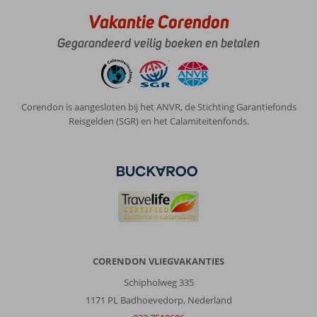
doen,
Vakantie Corendon
als
het
Gegarandeerd veilig boeken en betalen
andere
gerenoveerde
gedeelte
klaar
Corendon is aangesloten bij het ANVR, de Stichting Garantiefonds
is!
Reisgelden (SGR) en het Calamiteitenfonds.
Over
Galeon:
Hotel
Galeon,
is
een
prachtig
gelegen
hotel!
CORENDON VLIEGVAKANTIES
En
Schipholweg 335
voor
iedereen
1171 PL Badhoevedorp, Nederland
wat