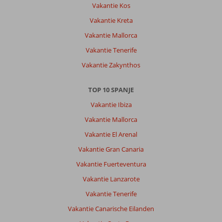
Vakantie Kos
Algemene indruk
8
Eten
9
Ligging
8
Kamers
7
Vakantie Kreta
Service
8
Kindvriendelijk
-
Vakantie Mallorca
Prijs/kwaliteit
9
Wifi kwaliteit
6
Vakantie Tenerife
Vakantie Zakynthos
Anike
8,0
Nederland
TOP 10 SPANJE
Met partner
,
29 september 2023
Vakantie Ibiza
Vakantie Mallorca
Over
Vakantie El Arenal
Port
Vakantie Gran Canaria
de
San
Vakantie Fuerteventura
Miguel:
Vakantie Lanzarote
Mooie
Vakantie Tenerife
baai,
ligging
Vakantie Canarische Eilanden
hotel