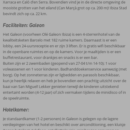
Xarraca en Caló d’en Serra. Bovendien vind je in de directe omgeving de
mooiste grotten van het eiland (Can Marçà grot op ca. 200 m)! Ibiza Stad
bevindt zich op ca. 22 km.
Faciliteiten: Galeon
Het Galeon (voorheen Olé Galeon Ibiza) is een 4-sterrenhotel van de
kwaliteitsketen Barcelo met 182 ruime kamers. Daarnaast is er een
lobby, een 24-uursreceptie en er zijn 3 liften. Er is gratis wifi beschikbaar
in de openbare ruimtes en op de kamers. Voor je maaltijden is er een
buffetrestaurant, voor drankjes en snacks is er een bar.
Buiten zijn er 2 zwembaden (geopend van 27-04 t/m 14-10); 1 voor
volwassenen en 1 voor kinderen. Badhanddoekenservice aanwezig (met
borg). Op het zonneterras zijn er ligbedden en parasols beschikbaar,
kun je heerlijk relaxen en heb je bovendien een prachtig uitzicht over de
baai van San Miguel! Lekker genieten terwijl de kinderen uitstekend
entertaint worden (4-12 jaar) of zich vermaken tijdens de minidisco of in
de speelruimte.
Hotelkamer:
Je standaardkamer (1-2 personen) in Galeon is gelegen op de lagere
verdiepingen van het hotel en beschikt over airconditioning, een kluisje