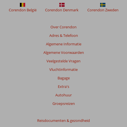
weergegeven
om
Corendon België
Corendon Denmark
Corendon Zweden
de
relevantie
van
Over Corendon
de
Adres & Telefoon
getoonde
beoordelingen
Algemene Informatie
te
Algemene Voorwaarden
garanderen.
Meer
Veelgestelde Vragen
info
Vluchtinformatie
over
onze
Bagage
beoordelingen.
Extra's
Autohuur
Groepsreizen
Reisdocumenten & gezondheid