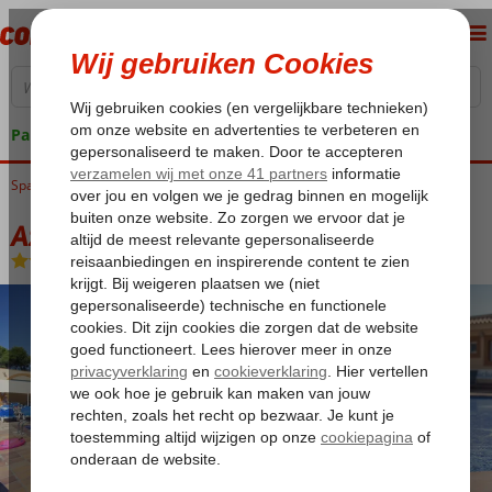
Pakketgarantie
Spanje
Home
Balearen
Ibiza
Es Canar
Azuline Atlantic Hotel
Azuline Atlantic Hotel
Logies
-
Hotel