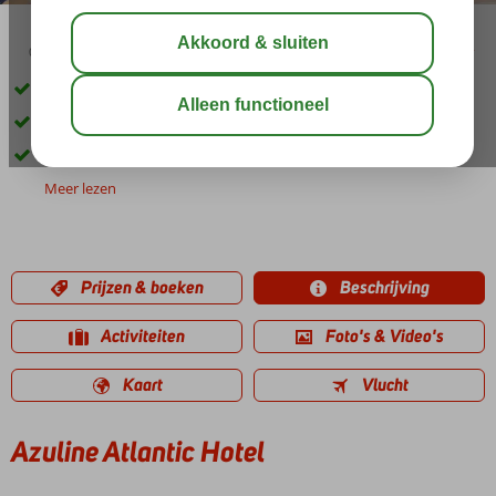
02:45
00:45
aug 29°
C
delen
bewaar
Vlak bij Es Canar en het strand
Volop activiteiten voor groot en klein
Een Spa Center
Meer lezen
Prijzen & boeken
Beschrijving
Activiteiten
Foto's & Video's
Kaart
Vlucht
Azuline Atlantic Hotel