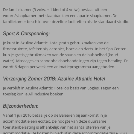
De familiekamer (3 volw. + 1 kind of 4 volw.) bestaat uit een
woon-/slaapkamer met slaapbank en een aparte slaapkamer. De
familiekamer beschikt over dezelfde faciliteiten als de standaard studio.
Sport & Ontspanning:
Je kunt in Azuline Atlantic Hotel gratis gebruikmaken van de
fitnessruimte, tafeltennis, aerobics, boccia en darts. In het Spa Center
kun je gratis gebruikmaken van de sauna en de bubbelbad (koud
water). Massages en schoonheidsbehandelingen zijn tegen betaling. Er
wordt 6 dagen per week een animatieprogramma aangeboden.
Verzorging Zomer 2018: Azuline Atlantic Hotel
Je verblijft in Azuline Atlantic Hotel op basis van Logies. Tegen een
toeslag kun je All Inclusive boeken.
Bijzonderheden:
Vanaf 1 juli 2016 betaal je op de Balearen bij aankomst in je
accommodatie een ecotax. De hoogte van deze duurzame
toeristenbelasting is afhankelijk van het aantal sterren van je
accommodatie. De kosten bij verblijf in deze accommodatie zijn € 3,30