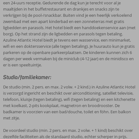
een 24-uurs receptie. Gedurende de dag kun je terecht voor al je
maaltijden in het buffetrestaurant en drankjes en snacks zijn te
verkrijgen bij de pool-/snackbar. Buiten vind je een heerlijk verkoelend
zwembad met een apart kinderbad en een zonneterras met gratis
ligbedden en parasols. Het hotel biedt een handdoekenservice aan (met
borg). Op het strand zijn de ligbedden en parasols tegen betaling.
Azuline Atlantic Hotel biedt je tevens een wasservice, een minimarket,
wifi en een doktersservice (alle tegen betaling). Je huurauto kun je gratis
parkeren op de openbare parkeerplaatsen. De kinderen kunnen zich 6
dagen per week vermaken bij de miniclub (4-12 jaar) en de minidisco en
er is een speeltuintje.
Studio/familiekamer:
De studio (min. 2 pers. en max. 2 volw. + 2 kind.) in Azuline Atlantic Hotel
is verzorgd ingericht en beschikt over airconditioning, satelliet televisie,
telefoon, kluisje (tegen betaling), wifi (tegen betaling) en een kitchenette
met koelkast, 2-pits kookplaat, magnetron en broodrooster. De
badkamer is voorzien van een bad/douche, toilet en föhn. Een balkon
met zitje.
De voordeel studio (min. 2 pers. en max. 2 volw. + 1 kind) beschikt over
dezelfde faciliteiten als de standaard studio, echter scherper in prijs.