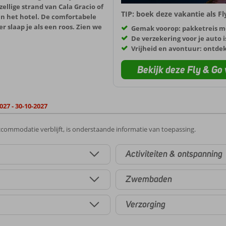
ellige strand van Cala Gracio of
TIP: boek deze vakantie als F
an het hotel. De comfortabele
r slaap je als een roos. Zien we
Gemak voorop: pakketreis m
De verzekering voor je auto i
Vrijheid en avontuur: ontde
Bekijk deze Fly & Go 
027 - 30-10-2027
commodatie verblijft, is onderstaande informatie van toepassing.
Activiteiten & ontspanning
Zwembaden
Verzorging