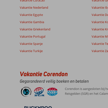
Vakantie Curacao
Vakantie G
Ervaringen
Taal
Vakantie Nederland
Vakantie Ib
van onze
Nederlands (NL) (17)
klanten
Vakantie Egypte
Vakantie D
Vakantie Gambia
Vakantie K
9,0
Vakantie Griekenland
Vakantie Kr
Over
Algemene indruk
9
Vakantie Portugal
Vakantie M
Cala
Ligging
8
Vakantie Spanje
Astrid
Vakantie Te
Gracio:
Service
9
Nederland
Prijs/kwaliteit
8
Centrumpje
Vakantie Turkije
Vakantie Z
Gezin met oud(ere) kind(eren)
Eten
9
zelf
,
stelde
Kamers
8
31 mei 2026
niet
Kindvriendelijk
-
veel
Wifi kwaliteit
9
Vakantie Corendon
voor,
echter
Gegarandeerd veilig boeken en betalen
het
strandje
Corendon is aangesloten bij h
om
Reisgelden (SGR) en het Calam
de
hoek
was