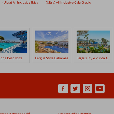
(Ultra) All Inclusive Ibiza
(Ultra) All Inclusive Cala Gracio
ongibello Ibiza
Fergus Style Bahamas
Fergus Style Punta Arabi
enten & gezondheid
Laagste Prijs Garantie