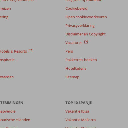
reizen
Cookiebeleid
ering
Open cookievoorkeuren
Privacyverklaring
Disclaimer en Copyright
Vacatures
otels & Resorts
Pers
nspiratie
Pakketreis boeken
Hotelketens
waarden
Sitemap
8,8
ESTEMMINGEN
9,3
TOP 10 SPANJE
lijk
-
aapverdië
Vakantie Ibiza
it
9,2
narische eilanden
Vakantie Mallorca