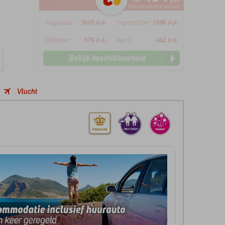
*incl. alle verplichte kosten
Augustus
1045
p.p.
September
1088
p.p.
Oktober
579
p.p.
April
462
p.p.
Bekijk beschikbaarheid
Vlucht