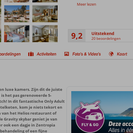
Meer lezen
9,2
Uitstekend
20 beoordelingen
oordelingen
Activiteiten
Foto's & Video's
Kaart
n luxe kamers. Zijn dit de juiste
 is het pas gerenoveerde 5-
tch! In dit fantastische Only Adult
telketen, kom je niets tekort en
 van het Helios restaurant of
e Gravity skybar geniet je van
er ook een dagje in Zentropia
sbehandeling of een fijne