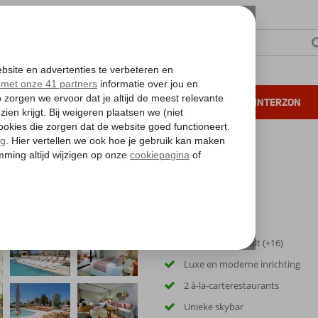
NTIE
VERRE REIZEN
ALL INCLUSIVE
WINTERZON
 annuleren*
Luxury Only Adult (+16)
Luxe en moderne inrichting
2 à-la-carterestaurants
Unieke skybar