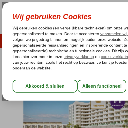
LAST MINUTE
ZOMER 2026
ZONVAKA
Pakketgarantie
Laagsteprijsgarantie*
Gratis
Spanje
Home
Balearen
Ibiza
Cala Gracio
TRS Ibiza Hotel
TRS Ibiza Hotel
Logies en ontbijt
-
Hotel