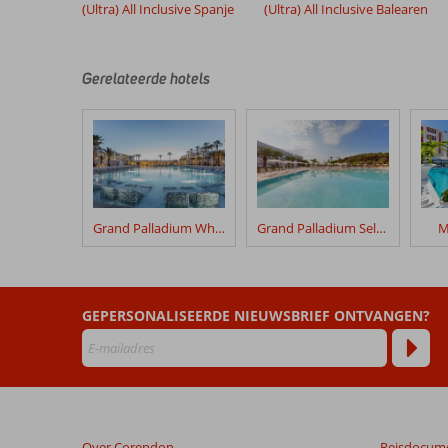
onze
(Ultra) All Inclusive Spanje
(Ultra) All Inclusive Balearen
klanten
geschreven
na
Gerelateerde hotels
hun
verblijf
in
TRS
Ibiza
Hotel
Grand Palladium White Island Resort & Spa
Grand Palladium Select Palace Ibiza
M
Beoordelingen
die
ouder
zijn
dan
GEPERSONALISEERDE NIEUWSBRIEF ONTVANGEN?
48
maanden
worden
niet
meer
weergegeven
Over Corendon
Reisdocum