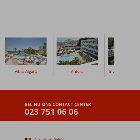
Vibra Algarb
Anfora
Invisa Figueral R
BEL NU ONS CONTACT CENTER
023 751 06 06
Corendon België