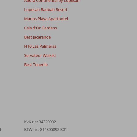
Abora Continental by Lopesan
Lopesan Baobab Resort
Marins Playa Aparthotel
Cala d'Or Gardens
Best Jacaranda
H10 Las Palmeras
Servateur Waikiki
Best Tenerife
KvK nr.: 34220902
d
BTW nr.: 814395892 B01