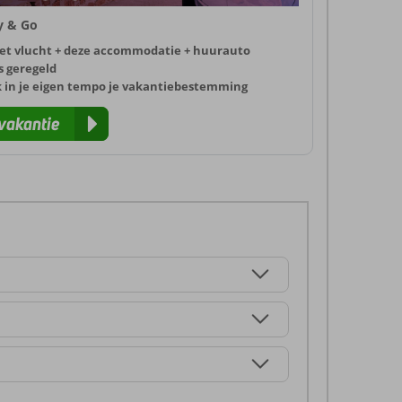
ly & Go
et vlucht + deze accommodatie + huurauto
s geregeld
k in je eigen tempo je vakantiebestemming
vakantie