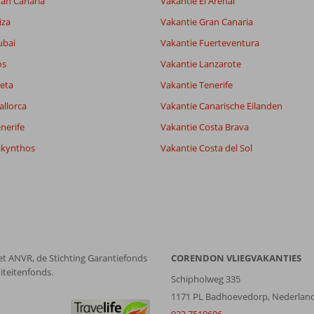
ran Canaria
Vakantie El Arenal
Filter reisgezelschap
Sorteren op
iza
Vakantie Gran Canaria
Alle
datum (nieuw > oud)
ubai
Vakantie Fuerteventura
os
Vakantie Lanzarote
eta
Vakantie Tenerife
allorca
Vakantie Canarische Eilanden
nerife
Vakantie Costa Brava
akynthos
Vakantie Costa del Sol
et ANVR, de Stichting Garantiefonds
CORENDON VLIEGVAKANTIES
iteitenfonds.
Schipholweg 335
1171 PL Badhoevedorp, Nederlan