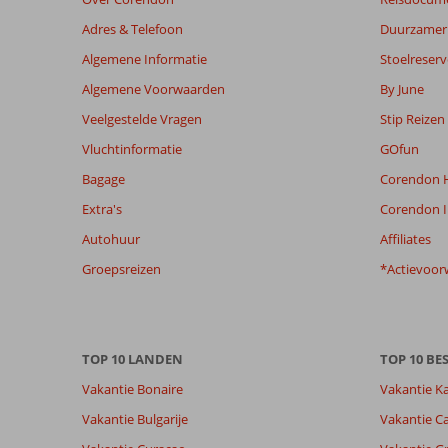
om
de
Adres & Telefoon
Duurzamer 
relevantie
Algemene Informatie
Stoelreserv
van
de
Algemene Voorwaarden
By June
getoonde
Veelgestelde Vragen
Stip Reizen
beoordelingen
te
Vluchtinformatie
GOfun
garanderen.
Bagage
Corendon H
Meer
info
Extra's
Corendon I
over
Autohuur
Affiliates
onze
beoordelingen.
Groepsreizen
*Actievoor
Totale score
Scoreverdeling
9,2
Algemene indruk
9,2
Eten
Gebaseerd op:
TOP 10 LANDEN
Ligging
8,8
TOP 10 B
Kamers
20
Uitstekend
Service
9,1
Kindvriende
Vakantie Bonaire
Vakantie K
beoordelingen
Prijs/kwaliteit
8,7
Wifi kwalite
Vakantie Bulgarije
Vakantie Ca