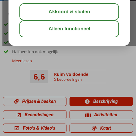
04:00
aug 23°
C
delen
bewaar
Inclusief huurauto
Prachtig panoramisch uitzicht
Shuttleservice naar Quinta Bela São Tiago
Halfpension ook mogelijk
Meer lezen
6,6
Ruim voldoende
5 beoordelingen
Prijzen & boeken
Beschrijving
Beoordelingen
Activiteiten
Foto's & Video's
Kaart