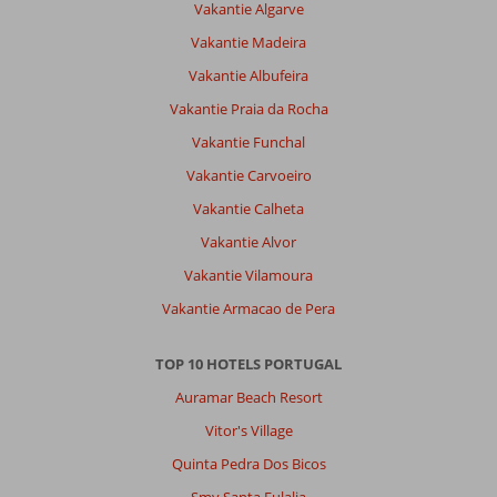
Vakantie Algarve
Problemen
worden
Vakantie Madeira
serieus
Vakantie Albufeira
genomen
en
Vakantie Praia da Rocha
worden
Vakantie Funchal
zo
mogelijk
Vakantie Carvoeiro
direct
Vakantie Calheta
opgelost
Vakantie Alvor
Algemene indruk
9
Eten
9
Vakantie Vilamoura
Ligging
9
Kamers
9
Service
9
Kindvriendelijk
-
Vakantie Armacao de Pera
Prijs/kwaliteit
9
Wifi kwaliteit
8
TOP 10 HOTELS PORTUGAL
Auramar Beach Resort
Joseph
7,0
Nederland
Vitor's Village
Met partner
,
Quinta Pedra Dos Bicos
21 november 2024