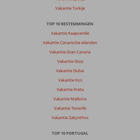
Kortom
Vakantie Turkije
en
aanrader
TOP 10 BESTEMMINGEN
Over
Vakantie Kaapverdië
Fly
Vakantie Canarische eilanden
&
Go
Vakantie Gran Canaria
Quinta
Vakantie Ibiza
do
Estreito:
Vakantie Dubai
Locatie
Vakantie Kos
Hotel
lekker
Vakantie Kreta
centraal
Vakantie Mallorca
op
het
Vakantie Tenerife
eiland.
Vakantie Zakynthos
Vriendelijk
en
behulpzaam
TOP 10 PORTUGAL
personeel.