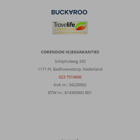
met
kerstviering.
Over
Fly
&
Go
Quinta
CORENDON VLIEGVAKANTIES
do
Estreito:
Schipholweg 335
Een
1171 PL Badhoevedorp, Nederland
prima
023 7510606
hotel
KvK nr.: 34220902
waar
BTW nr.: 814395892 B01
je
je
redelijk
vrij
voelt.
Accomodatie
is
misschien