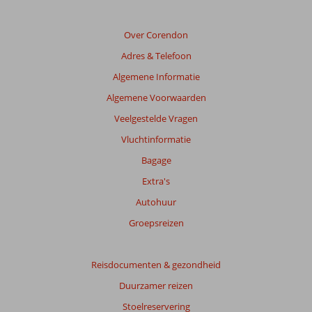
meer
weergegeven
om
Over Corendon
de
Adres & Telefoon
relevantie
van
Algemene Informatie
de
Algemene Voorwaarden
getoonde
beoordelingen
Veelgestelde Vragen
te
Vluchtinformatie
garanderen.
Meer
Bagage
info
Extra's
over
onze
Autohuur
beoordelingen.
Groepsreizen
Totale
score
Reisdocumenten & gezondheid
Duurzamer reizen
Gebaseerd
op:
Stoelreservering