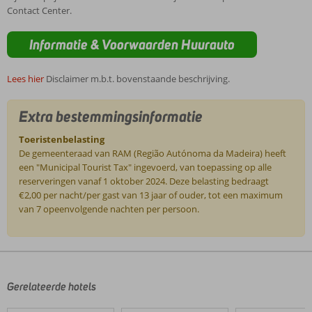
Contact Center.
Informatie & Voorwaarden Huurauto
Lees hier
Disclaimer m.b.t. bovenstaande beschrijving.
Extra bestemmingsinformatie
Toeristenbelasting
De gemeenteraad van RAM (Região Autónoma da Madeira) heeft
een "Municipal Tourist Tax" ingevoerd, van toepassing op alle
reserveringen vanaf 1 oktober 2024. Deze belasting bedraagt
€2,00 per nacht/per gast van 13 jaar of ouder, tot een maximum
van 7 opeenvolgende nachten per persoon.
De
beoordelingen
zijn
door
Gerelateerde hotels
onze