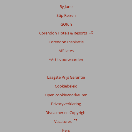
5
By June
beoordelingen
Stip Reizen
GOfun
Scoreverdeling
Corendon Hotels & Resorts
Algemene indruk
6,6
Eten
8,5
Ligging
7,8
Kamers
7,0
Corendon Inspiratie
Service
8,0
Kindvriendelijk
-
Affiliates
Prijs/kwaliteit
7,2
Wifi kwaliteit
7,0
*Actievoorwaarden
Ervaringen
van
onze
Laagste Prijs Garantie
klanten
Cookiebeleid
Taal
Open cookievoorkeuren
Nederlands (NL) (4)
Privacyverklaring
Filter
reisgezelschap
Disclaimer en Copyright
Alle
Vacatures
Sorteren
Pers