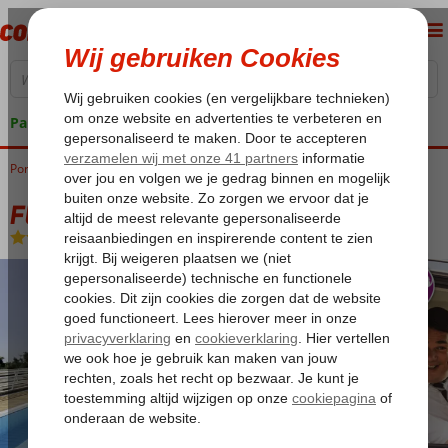
Pakketgarantie
Portugal
Home
Madeira
Funchal
Fly & Go Quinta do Estreito
Fly & Go Quinta do Estreito
Logies en ontbijt
-
Hotel