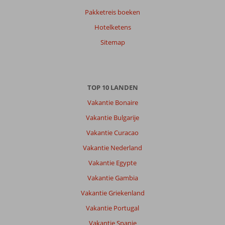
op
Pakketreis boeken
datum (nieuw > oud)
Hotelketens
Sitemap
Anoniem
9,0
Nederland
Met vrienden
,
08 mei 2025
TOP 10 LANDEN
Vakantie Bonaire
Over
Vakantie Bulgarije
Funchal:
Vakantie Curacao
Prachtig
eiland.
Vakantie Nederland
Mooie
Vakantie Egypte
natuur,
vele
Vakantie Gambia
wandelingen
Vakantie Griekenland
te
doen.
Vakantie Portugal
Mooie
Vakantie Spanje
bezienswaardigheden.