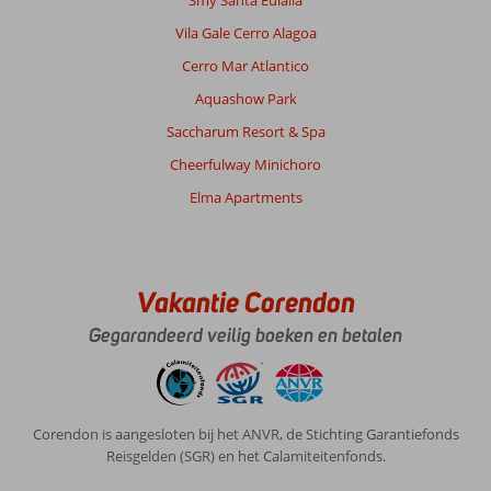
Smy Santa Eulalia
Vila Gale Cerro Alagoa
Over
Funchal:
Cerro Mar Atlantico
Natuur
Aquashow Park
is
Saccharum Resort & Spa
heel
mooi.
Cheerfulway Minichoro
Echt
Elma Apartments
een
land
voor
trials.
Leuke
Vakantie Corendon
bezienswaardige
Hoofdstad.
Gegarandeerd veilig boeken en betalen
Begin
december
is
het
Corendon is aangesloten bij het ANVR, de Stichting Garantiefonds
land
Reisgelden (SGR) en het Calamiteitenfonds.
al
bezig