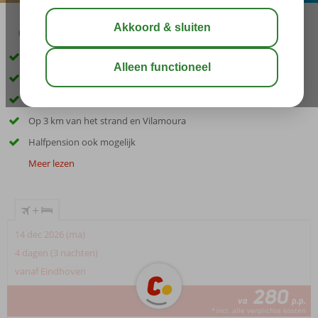
02:45
00:30
aug 32°
C
delen
bewaar
Rustig gelegen
Prachtige tuinen en meertjes
Direct toegang tot de 27 holes golfbaan
Op 3 km van het strand en Vilamoura
Halfpension ook mogelijk
Meer lezen
+
14 dec 2026 (ma)
4 dagen (3 nachten)
vanaf Eindhoven
280
va
p.p.
*incl. alle verplichte kosten