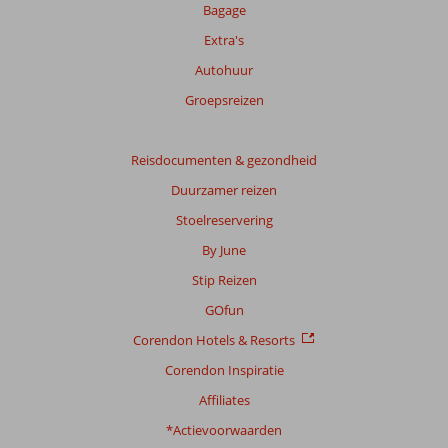
onze
Bagage
beoordelingen.
Extra's
Autohuur
Groepsreizen
Reisdocumenten & gezondheid
Duurzamer reizen
Stoelreservering
By June
Stip Reizen
GOfun
Corendon Hotels & Resorts
Corendon Inspiratie
Affiliates
*Actievoorwaarden