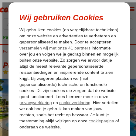
Pakketgarantie
Portugal
Home
Algarve
Vilamoura
Pestana Vila Sol
Pestana Vila Sol
Logies en ontbijt
-
Hotel