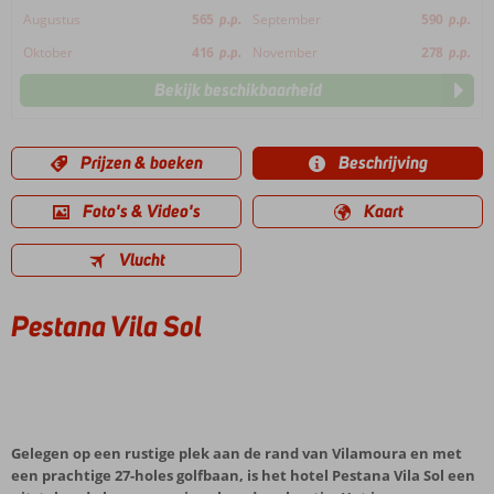
Augustus
565
p.p.
September
590
p.p.
Oktober
416
p.p.
November
278
p.p.
Bekijk beschikbaarheid
Prijzen & boeken
Beschrijving
Foto's & Video's
Kaart
Vlucht
Pestana Vila Sol
Gelegen op een rustige plek aan de rand van Vilamoura en met
een prachtige 27-holes golfbaan, is het hotel Pestana Vila Sol een