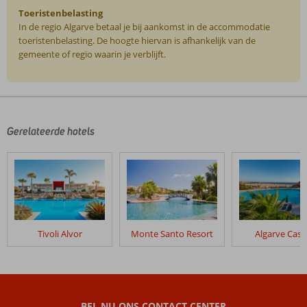
Toeristenbelasting
In de regio Algarve betaal je bij aankomst in de accommodatie
toeristenbelasting. De hoogte hiervan is afhankelijk van de
gemeente of regio waarin je verblijft.
De
beoordelingen
zijn
door
Gerelateerde hotels
onze
klanten
geschreven
na
hun
verblijf
in
Tivoli Alvor
Monte Santo Resort
Algarve Casi
Pestana
Vila
Sol
Beoordelingen
BEL NU ONS CONTACT CENTER