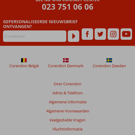
die
023 751 06 06
ouder
zijn
GEPERSONALISEERDE NIEUWSBRIEF
dan
ONTVANGEN?
48
maanden
worden
niet
meer
weergegeven
om
Corendon België
Corendon Denmark
Corendon Zweden
de
relevantie
van
Over Corendon
de
Adres & Telefoon
getoonde
beoordelingen
Algemene Informatie
te
Algemene Voorwaarden
garanderen.
Meer
Veelgestelde Vragen
info
Vluchtinformatie
over