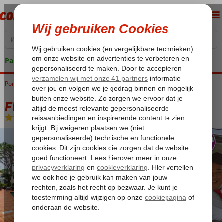
Pakketgarantie
Portugal
Home
Algarve
Vilamoura
Fly & Go Vilamoura Garden Hotel
Fly & Go Vilamoura Garden Hotel
Logies en ontbijt
-
Hotel