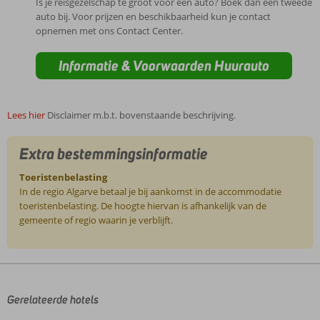
Is je reisgezelschap te groot voor één auto? Boek dan een tweede
auto bij. Voor prijzen en beschikbaarheid kun je contact
opnemen met ons Contact Center.
Informatie & Voorwaarden Huurauto
Lees hier
Disclaimer m.b.t. bovenstaande beschrijving.
Extra bestemmingsinformatie
Toeristenbelasting
In de regio Algarve betaal je bij aankomst in de accommodatie
toeristenbelasting. De hoogte hiervan is afhankelijk van de
gemeente of regio waarin je verblijft.
De
beoordelingen
zijn
door
Gerelateerde hotels
onze