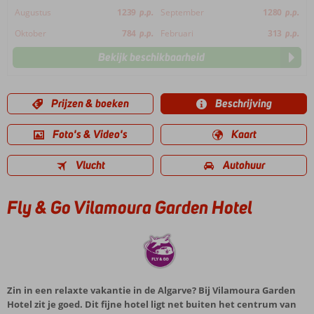
Augustus
1239
p.p.
September
1280
p.p.
Oktober
784
p.p.
Februari
313
p.p.
Bekijk beschikbaarheid
Prijzen & boeken
Beschrijving
Foto's & Video's
Kaart
Vlucht
Autohuur
Fly & Go Vilamoura Garden Hotel
Zin in een relaxte vakantie in de Algarve? Bij Vilamoura Garden
Hotel zit je goed. Dit fijne hotel ligt net buiten het centrum van