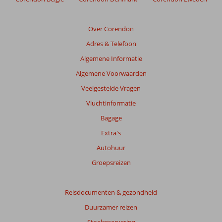
meer
weergegeven
om
Over Corendon
de
Adres & Telefoon
relevantie
van
Algemene Informatie
de
Algemene Voorwaarden
getoonde
beoordelingen
Veelgestelde Vragen
te
Vluchtinformatie
garanderen.
Meer
Bagage
info
Extra's
over
onze
Autohuur
beoordelingen.
Groepsreizen
Reisdocumenten & gezondheid
Duurzamer reizen