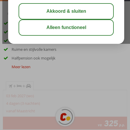
02:45
00:30
aug 32°
C
delen
bewaar
Inclusief huurauto
Rustig gelegen vlak bij Vilamoura
Gratis shuttleservice naar het strand
Ruime en stijlvolle kamers
Halfpension ook mogelijk
Meer lezen
+
+
03 feb 2027 (wo)
4 dagen (3 nachten)
vanaf Maastricht
325
va
p.p.