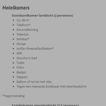
Hotelkamers
Standaardkamer landzicht (2 personen)
Ca. 28 m²
Telefoon*
Airconditioning
Televisie
Minibar*
Kluisje
Koffie-/theezetfaciliteiten*
Wifi
Douche in bad
Toilet
Föhn
Badjas
Slippers
Balkon of terras met zitje
Tegen een meerprijs boekbaar met zwembadzicht
*Tegen betaling
Familiekamer zwembadzicht (2-3 personen)