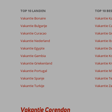
over
onze
TOP 10 LANDEN
TOP 10 B
beoordelingen.
Vakantie Bonaire
Vakantie K
Vakantie Bulgarije
Vakantie Ca
Vakantie Curacao
Vakantie G
Vakantie Nederland
Vakantie Ib
Vakantie Egypte
Vakantie D
Vakantie Gambia
Vakantie K
Vakantie Griekenland
Vakantie Kr
Vakantie Portugal
Vakantie M
Vakantie Spanje
Vakantie Te
Vakantie Turkije
Vakantie Z
Vakantie Corendon