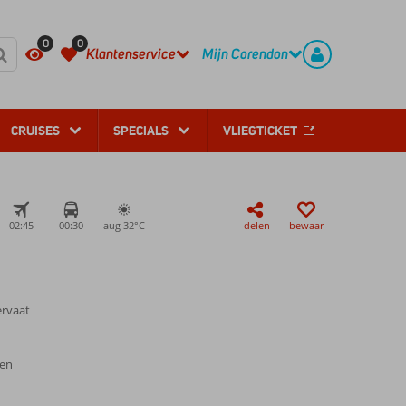
REGISTREER
CONTACT
0
0
Klantenservice
Mijn Corendon
CRUISES
SPECIALS
VLIEGTICKET
02:45
00:30
aug 32°
C
delen
bewaar
ervaat
ten