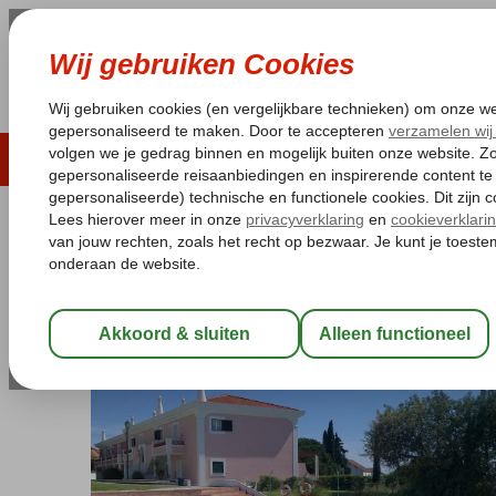
LAST MINUTE
ZOMER 2026
ZONVAKA
Pakketgarantie
Laagsteprijsgarantie*
Gratis
Portugal
Home
Algarve
Vilamoura
Cegonha Country Club
Cegonha Country Club
Logies
-
Appartement