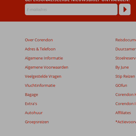
Beoordelingen
die
ouder
zijn
dan
48
Over Corendon
Reisdocum
maanden
worden
Adres & Telefoon
Duurzamer 
niet
Algemene Informatie
Stoelreserv
meer
weergegeven
Algemene Voorwaarden
By June
om
Veelgestelde Vragen
Stip Reizen
de
relevantie
Vluchtinformatie
GOfun
van
Bagage
Corendon H
de
getoonde
Extra's
Corendon I
beoordelingen
Autohuur
Affiliates
te
garanderen.
Groepsreizen
*Actievoor
Meer
info