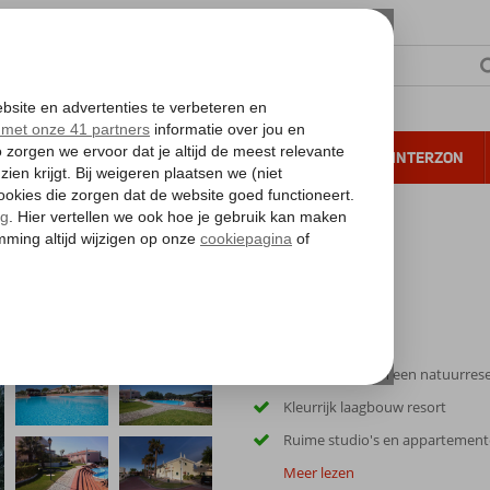
NTIE
VERRE REIZEN
ALL INCLUSIVE
WINTERZON
 annuleren*
Aan de rand van een natuurres
Kleurrijk laagbouw resort
Ruime studio's en appartemen
Meer lezen