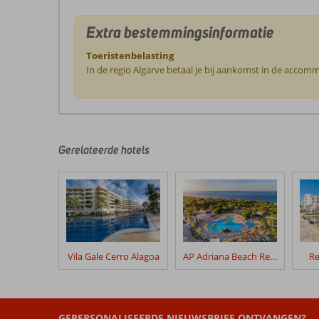
Extra bestemmingsinformatie
Toeristenbelasting
In de regio Algarve betaal je bij aankomst in de accomm
De
beoordelingen
zijn
door
Gerelateerde hotels
onze
klanten
geschreven
na
hun
verblijf
in
Vila Gale Cerro Alagoa
AP Adriana Beach Resort
Re
Cegonha
Country
Club
GEPERSONALISEERDE NIEUWSBRIEF ONTVANGEN?