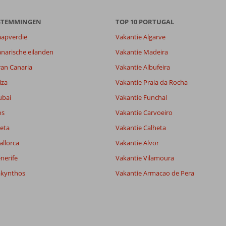
ESTEMMINGEN
TOP 10 PORTUGAL
aapverdië
Vakantie Algarve
narische eilanden
Vakantie Madeira
ran Canaria
Vakantie Albufeira
iza
Vakantie Praia da Rocha
ubai
Vakantie Funchal
os
Vakantie Carvoeiro
eta
Vakantie Calheta
allorca
Vakantie Alvor
nerife
Vakantie Vilamoura
akynthos
Vakantie Armacao de Pera