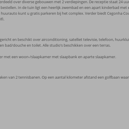
eeld over diverse gebouwen met 2 verdiepingen. De receptie staat 24 uur pe
je bestellen. In de tuin ligt een heerlijk zwembad en een apart kinderbad me
huurauto kunt u gratis parkeren bij het complex. Verder biedt Cegonha Cou
fi.
icht en beschikt over airconditioning, satelliet televisie, telefoon, huurklu
 bad/douche en toilet. Alle studio’s beschikken over een terras.
hter met een woon-/slaapkamer met slaapbank en aparte slaapkamer.
ken van 2 tennisbanen. Op een aantal kilometer afstand een golfbaan waar 